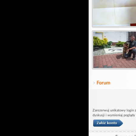
Forum
Zarezerwuj unikatowy login z
dyskusji i wymieniaj poglądy