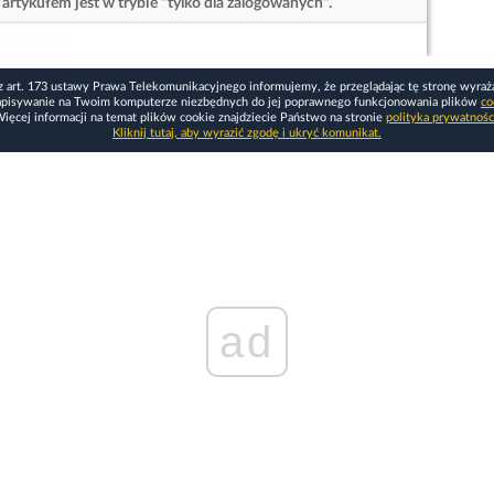
artykułem jest w trybie "tylko dla zalogowanych".
z art. 173 ustawy Prawa Telekomunikacyjnego informujemy, że przeglądając tę stronę wyraż
apisywanie na Twoim komputerze niezbędnych do jej poprawnego funkcjonowania plików
co
ięcej informacji na temat plików cookie znajdziecie Państwo na stronie
polityka prywatnośc
Kliknij tutaj, aby wyrazić zgodę i ukryć komunikat.
ad