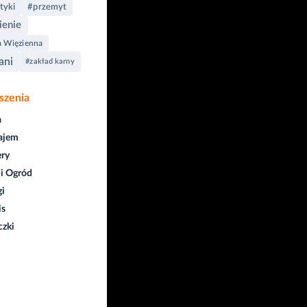
tyki
#przemyt
ienie
a Więzienna
ani
#zakład karny
szenia
a
ajem
ry
i Ogród
gi
is
czki