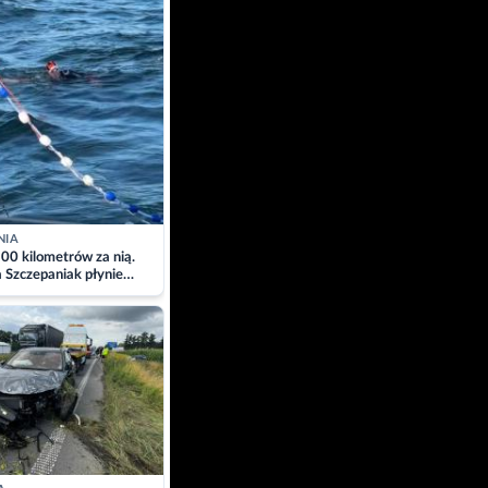
NIA
00 kilometrów za nią.
a Szczepaniak płynie
łtyk dla Piotra.
zacja