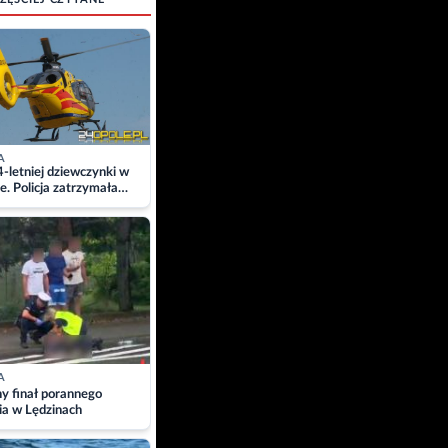
A
4-letniej dziewczynki w
e. Policja zatrzymała
A
ny finał porannego
ia w Lędzinach