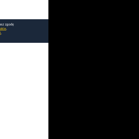
asz zgodę
okie
.
i
.