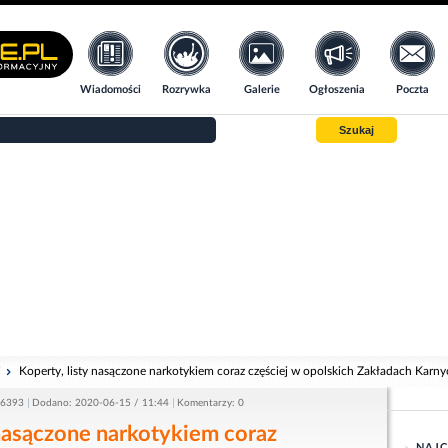
Wiadomości
Rozrywka
Galerie
Ogłoszenia
Poczta
Szukaj
i
Koperty, listy nasączone narkotykiem coraz częściej w opolskich Zakładach Karn
 6393
Dodano: 2020-06-15 / 11:44
Komentarzy: 0
 nasączone narkotykiem coraz
NAJC