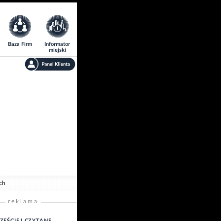
Baza Firm
Informator
miejski
ych
reklama
ZĘŚCIEJ CZYTANE