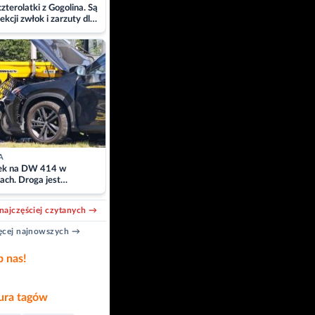
zterolatki z Gogolina. Są
ekcji zwłok i zarzuty dla
A
k na DW 414 w
ach. Droga jest
owana
najczęściej czytanych →
cej najnowszych →
b nas!
ra tagów