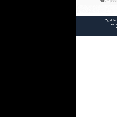
Forum pod 
Zgodnie 
na z
W