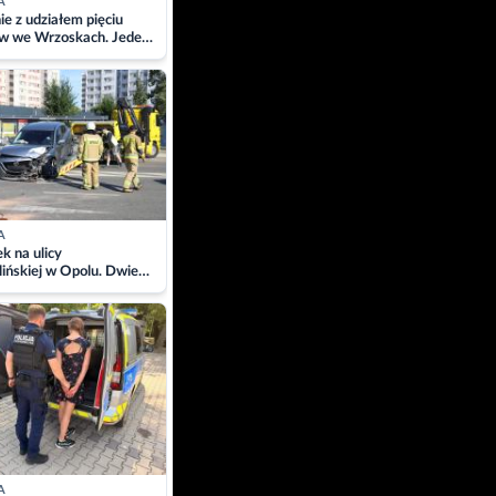
A
ie z udziałem pięciu
w we Wrzoskach. Jeden
wców zabrany w
ach
A
 na ulicy
ińskiej w Opolu. Dwie
 szpitalu
A