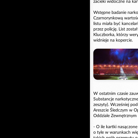
zacieki widoczne na kar
Wstępne badanie narko
Czarnorynkową wartość
listu miała być kancel
przez policję. List zost
Kluczborka, którzy wery
widnieje na kopercie.
W ostatnim czasie zau
Substancje narkotyczne 
zeszyty). Wcześniej p
Areszcie Śledczym w Opol
Oddziale Zewnętrznym w 
- O ile kartki nasączon
o tyle w warunkach wię
takich prób przemytu na