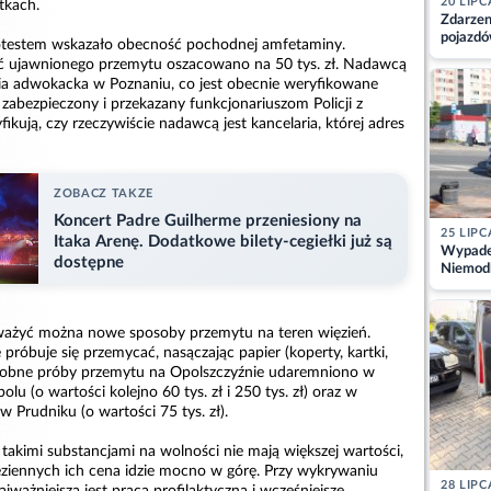
20 LIPC
tkach.
Zdarzen
pojazdó
testem wskazało obecność pochodnej amfetaminy.
z kiero
 ujawnionego przemytu oszacowano na 50 tys. zł. Nadawcą
kajdank
aria adwokacka w Poznaniu, co jest obecnie weryfikowane
ał zabezpieczony i przekazany funkcjonariuszom Policji z
fikują, czy rzeczywiście nadawcą jest kancelaria, której adres
ZOBACZ TAKZE
Koncert Padre Guilherme przeniesiony na
25 LIPC
Itaka Arenę. Dodatkowe bilety-cegiełki już są
Wypadek
dostępne
Niemodl
osoby w
ważyć można nowe sposoby przemytu na teren więzień.
próbuje się przemycać, nasączając papier (koperty, kartki,
odobne próby przemytu na Opolszczyźnie udaremniono w
u (o wartości kolejno 60 tys. zł i 250 tys. zł) oraz w
Prudniku (o wartości 75 tys. zł).
e takimi substancjami na wolności nie mają większej wartości,
ziennych ich cena idzie mocno w górę. Przy wykrywaniu
28 LIPC
jważniejsza jest praca profilaktyczna i wcześniejsze