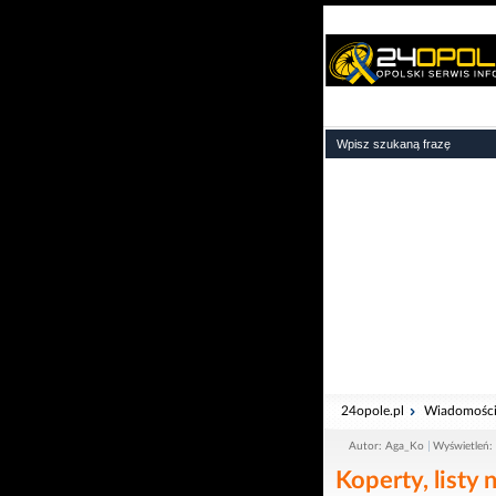
24opole.pl
Wiadomośc
Autor: Aga_Ko
Wyświetleń:
Koperty, listy