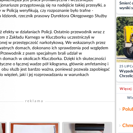
Śmierć c
onariusze przygotowują się na nadejście takiej przesyłki, a
wyniki s
 w Policją weryfikują, czy rozpoznanie było trafne -
matki
a Idziorek, rzecznik prasowy Dyrektora Okręgowego Służby
 efekty w działaniach Policji. Ostatnio przewodnik wraz z
em z Zakładu Karnego w Kluczborku uczestniczyli w
rzonej w przestępczość narkotykową. We wskazanych przez
rywatnych domach, dokonano ich sprawdzenia pod względem
Przewodnik z psem specjalnym brali udział w
h domach w okolicach Kluczborka. Dzięki ich skuteczności
tyczne o łącznej wadze pół kilograma, głównie amfetaminę i
25 LIPC
 obu służb jest bardzo ważna, ponieważ pozwala zapobiegać
Wypade
do więzień, jaki i jej rozprowadzaniu w warunkach
Chrzelic
zablok
Więcej 
Wię
reklama
Polu
Chmu