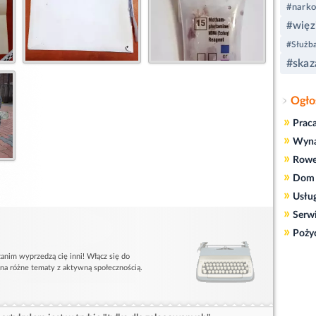
#narko
#więz
#Służb
#skaz
Ogło
»
Prac
»
Wyn
»
Rowe
»
Dom 
»
Usłu
»
Serw
»
Poży
anim wyprzedzą cię inni! Włącz się do
 na różne tematy z aktywną społecznością.