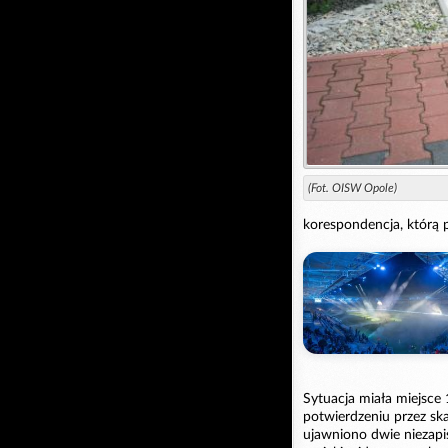
(Fot. OISW Opole)
korespondencja, którą
Sytuacja miała miejsce 
potwierdzeniu przez ska
ujawniono dwie niezapi