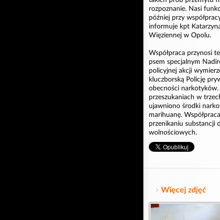
rozpoznanie. Nasi funkcj
później przy współpracy
informuje kpt Katarzyn
Więziennej w Opolu.
Współpraca przynosi też
psem specjalnym Nadir
policyjnej akcji wymie
kluczborską Policję p
obecności narkotyków. 
przeszukaniach w trzec
ujawniono środki narko
marihuanę. Współpraca
przenikaniu substancji 
wolnościowych.
Więcej zdjęć