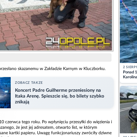
2 SIERP
 przesłano skazanemu w Zakładzie Karnym w Kluczborku.
Ponad 1
Karolin
przez Ba
ZOBACZ TAKZE
Aktuali
Koncert Padre Guilherme przeniesiony na
Itaka Arenę. Spieszcie się, bo bilety szybko
znikają
10 czerwca tego roku. Po wpłynięciu przesyłki do więzienia i
zanego, że jest jej adresatem, otwarto list, w którym
sane kartki papieru. Uwagę funkcjonariuszy zwróciły dziwne