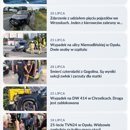
Aktualizacja
20 LIPCA
Zdarzenie z udziałem pięciu pojazdów we
Wrzoskach. Jeden z kierowców zabrany w
kajdankach
25 LIPCA
Wypadek na ulicy Niemodlińskiej w Opolu.
Dwie osoby w szpitalu
28 LIPCA
Śmierć czterolatki z Gogolina. Są wyniki
sekcji zwłok i zarzuty dla matki
25 LIPCA
Wypadek na DW 414 w Chrzelicach. Droga
jest zablokowana
18 LIPCA
25-lecie TVN24 w Opolu. Widzowie
zaglądają za kulisy pracy stacji