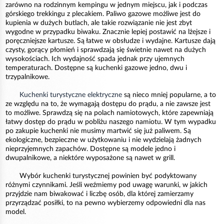
zarówno na rodzinnym kempingu w jednym miejscu, jak i podczas
górskiego trekkingu z plecakiem. Paliwo gazowe możliwe jest do
kupienia w dużych butlach, ale takie rozwiązanie nie jest zbyt
wygodne w przypadku biwaku. Znacznie lepiej postawić na lżejsze i
poręczniejsze kartusze. Są łatwe w obsłudze i wydajne. Kartusze dają
czysty, gorący płomień i sprawdzają się świetnie nawet na dużych
wysokościach. Ich wydajność spada jednak przy ujemnych
temperaturach. Dostępne są kuchenki gazowe jedno, dwu i
trzypalnikowe.
Kuchenki turystyczne elektryczne
są nieco mniej popularne, a to
ze względu na to, że wymagają dostępu do prądu, a nie zawsze jest
to możliwe. Sprawdzą się na polach namiotowych, które zapewniają
łatwy dostęp do prądu w pobliżu naszego namiotu. W tym wypadku
po zakupie kuchenki nie musimy martwić się już paliwem. Są
ekologiczne, bezpieczne w użytkowaniu i nie wydzielają żadnych
nieprzyjemnych zapachów. Dostępne są modele jedno i
dwupalnikowe, a niektóre wyposażone są nawet w grill.
Wybór kuchenki turystycznej powinien być podyktowany
różnymi czynnikami. Jeśli weźmiemy pod uwagę warunki, w jakich
przyjdzie nam biwakować i liczbę osób, dla której zamierzamy
przyrządzać posiłki, to na pewno wybierzemy odpowiedni dla nas
model.