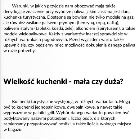
Warunki, w jakich przyjdzie nam obozować mają także
decydujące znaczenie przy wyborze paliwa, jakim zasilana jest dana
kuchenka turystyczna. Dostępne są bowiem nie tylko modele na gaz,
ale również zasilane paliwem płynnym (benzyną, ropą, naftą),
paliwem stałym (tabletki, kostki, żele), alkoholem (spirytusem), a także
modele wielopaliwowe. Każdy z wariantów inaczej sprawdzi się w
różnych warunkach pogodowych. Przed wyjazdem warto także
upewnić się, czy będziemy mieć możliwość dokupienia danego paliwa
w razie potrzeby.
Wielkość kuchenki - mała czy duża?
Kuchenki turystyczne występują w różnych wariantach. Mogą
być to kuchenki jednopalnikowe, dwupalnikowe, a nawet takie
wyposażone w palnik i grill. Wybór danego wariantu powinien być
podyktowany naszymi potrzebami, liczbą osób, dla których
zamierzamy przygotowywać posiłki, a także ilością wolnego miejsca
w bagażu.