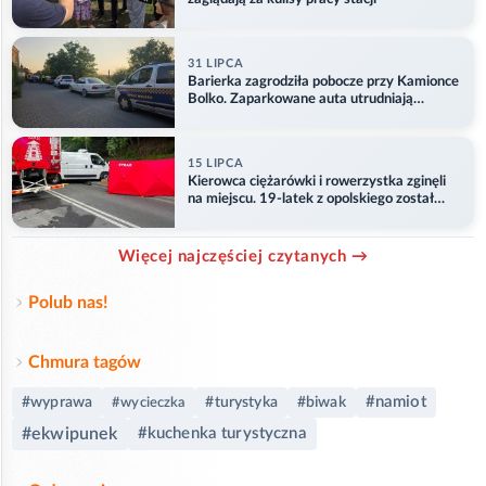
31 LIPCA
Barierka zagrodziła pobocze przy Kamionce
Bolko. Zaparkowane auta utrudniają
przejazd
15 LIPCA
Kierowca ciężarówki i rowerzystka zginęli
na miejscu. 19-latek z opolskiego został
ranny
Więcej najczęściej czytanych →
Polub nas!
Chmura tagów
#namiot
#wyprawa
#turystyka
#biwak
#wycieczka
#ekwipunek
#kuchenka turystyczna