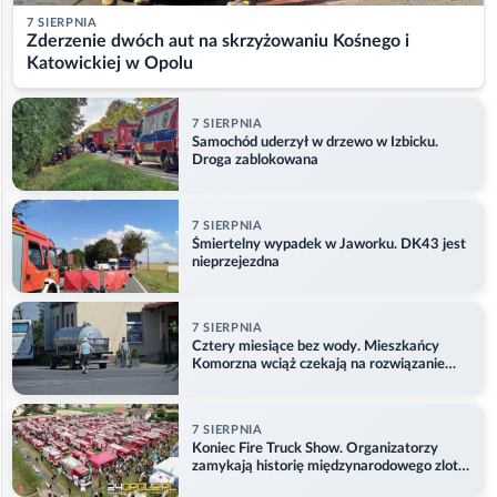
7 SIERPNIA
Zderzenie dwóch aut na skrzyżowaniu Kośnego i
Katowickiej w Opolu
7 SIERPNIA
Samochód uderzył w drzewo w Izbicku.
Droga zablokowana
7 SIERPNIA
Śmiertelny wypadek w Jaworku. DK43 jest
nieprzejezdna
7 SIERPNIA
Cztery miesiące bez wody. Mieszkańcy
Komorzna wciąż czekają na rozwiązanie
problemu
7 SIERPNIA
Koniec Fire Truck Show. Organizatorzy
zamykają historię międzynarodowego zlotu
w Główczycach