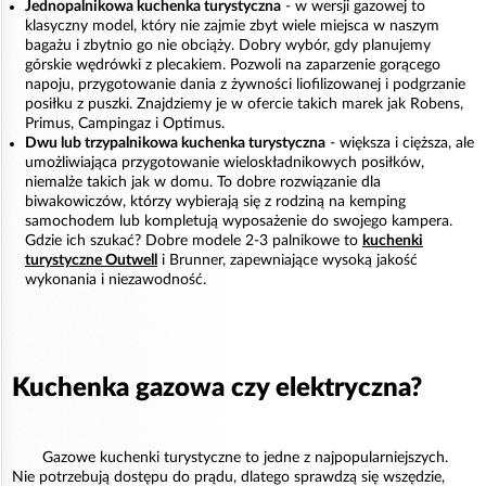
Jednopalnikowa kuchenka turystyczna
- w wersji gazowej to
klasyczny model, który nie zajmie zbyt wiele miejsca w naszym
bagażu i zbytnio go nie obciąży. Dobry wybór, gdy planujemy
górskie wędrówki z plecakiem. Pozwoli na zaparzenie gorącego
napoju, przygotowanie dania z żywności liofilizowanej i podgrzanie
posiłku z puszki. Znajdziemy je w ofercie takich marek jak Robens,
Primus, Campingaz i Optimus.
Dwu lub trzypalnikowa kuchenka turystyczna
- większa i cięższa, ale
umożliwiająca przygotowanie wieloskładnikowych posiłków,
niemalże takich jak w domu. To dobre rozwiązanie dla
biwakowiczów, którzy wybierają się z rodziną na kemping
samochodem lub kompletują wyposażenie do swojego kampera.
Gdzie ich szukać? Dobre modele 2-3 palnikowe to
kuchenki
turystyczne Outwell
i Brunner, zapewniające wysoką jakość
wykonania i niezawodność.
Kuchenka gazowa czy elektryczna?
Gazowe kuchenki turystyczne to jedne z najpopularniejszych.
Nie potrzebują dostępu do prądu, dlatego sprawdzą się wszędzie,