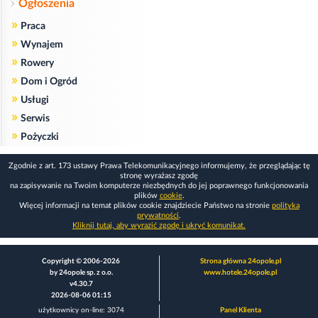
Ogłoszenia
»
Praca
»
Wynajem
»
Rowery
»
Dom i Ogród
»
Usługi
»
Serwis
»
Pożyczki
Zgodnie z art. 173 ustawy Prawa Telekomunikacyjnego informujemy, że przeglądając tę
stronę wyrażasz zgodę
na zapisywanie na Twoim komputerze niezbędnych do jej poprawnego funkcjonowania
plików
cookie
.
Więcej informacji na temat plików cookie znajdziecie Państwo na stronie
polityka
prywatności
.
Kliknij tutaj, aby wyrazić zgodę i ukryć komunikat.
Copyright © 2006-2026
Strona główna 24opole.pl
by 24opole sp. z o.o.
www.hotele.24opole.pl
v4.30.7
2026-08-06 01:15
użytkownicy on-line: 3074
Panel Klienta