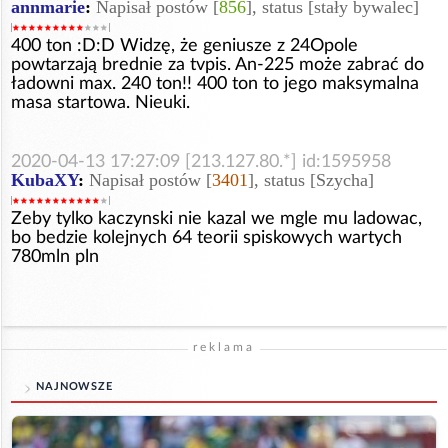
annmarie
:
Napisał postów [
856
], status [stały bywalec]
400 ton :D:D Widzę, że geniusze z 24Opole
powtarzają brednie za tvpis. An-225 może zabrać do
ładowni max. 240 ton!! 400 ton to jego maksymalna
masa startowa. Nieuki.
2020-04-13 17:27:09 [213.127.80.*] id:1595958
KubaXY
:
Napisał postów [
3401
], status [Szycha]
Zeby tylko kaczynski nie kazal we mgle mu ladowac,
bo bedzie kolejnych 64 teorii spiskowych wartych
780mln pln
reklama
NAJNOWSZE