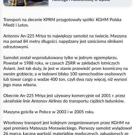
Transport na zlecenie KPRM przygotowały spółki: KGHM Polska
Miedź i Lotos.
Antonov An-225 Mriya to największy samolot na świecie. Maszyna
ma ponad 84 metry długości, napędzany jest sześcioma silnikami
odrzutowymi.
Samolot został wyprodukowany tylko w jednym egzemplarzu.
Powstał w 1988 roku, w czasach ZSRR w zakładach lotniczych
Aviant. Jest tak duży, że jest w stanie przewieźć prom kosmiczny na
swoim grzbiecie, a w ładowni blisko 100 samochodów osobowych
lub towar cargo o wadze 400 ton, czyli dwa razy więcej, niż wynosi
jego masa własna.
Obecnie An-225 Mriya jest używany komercyjnie od 2001 r. przez
ukraińskie linie Antonov Airlines do transportu ciężkich ładunków.
Maszyna gościła w Polsce w 2003 i w 2005 roku.
Wtorkowy transport jest kolejnym zorganizowanym przez KGHM na
apel premiera Mateusza Morawieckiego. Pierwszy samolot wylądował
26 marca. Łączna wartość materiałów medycznych, zakupionych ze