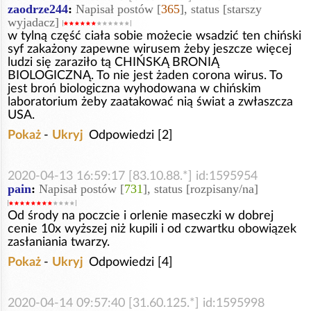
zaodrze244
:
Napisał postów [
365
], status [starszy
wyjadacz]
w tylną część ciała sobie możecie wsadzić ten chiński
syf zakażony zapewne wirusem żeby jeszcze więcej
ludzi się zaraziło tą CHIŃSKĄ BRONIĄ
BIOLOGICZNĄ. To nie jest żaden corona wirus. To
jest broń biologiczna wyhodowana w chińskim
laboratorium żeby zaatakować nią świat a zwłaszcza
USA.
Pokaż
-
Ukryj
Odpowiedzi [2]
2020-04-13 16:59:17 [83.10.88.*] id:1595954
pain
:
Napisał postów [
731
], status [rozpisany/na]
Od środy na poczcie i orlenie maseczki w dobrej
cenie 10x wyższej niż kupili i od czwartku obowiązek
zasłaniania twarzy.
Pokaż
-
Ukryj
Odpowiedzi [4]
2020-04-14 09:57:40 [31.60.125.*] id:1595998