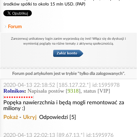
środków spółki to około 15 mln USD. (PAP)
Forum
Zarezerwuj unikatowy login zanim wyprzedzą cię inni! Włącz się do dyskusji i
wymieniaj poglądy na różne tematy z aktywną społecznością.
Forum pod artykułem jest w trybie "tylko dla zalogowanych".
2020-04-13 22:18:52 [185.127.22.*] id:1595978
Rolnikos
:
Napisała postów [
9318
], status [VIP]
Popęka nawierzchnia i będą mogli remontować za
miliony :)
Pokaż
-
Ukryj
Odpowiedzi [5]
2020-04-13 22:02:13 [89.67.13.*] id:1595976