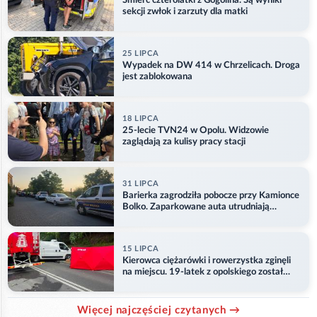
Śmierć czterolatki z Gogolina. Są wyniki
sekcji zwłok i zarzuty dla matki
25 LIPCA
Wypadek na DW 414 w Chrzelicach. Droga
jest zablokowana
18 LIPCA
25-lecie TVN24 w Opolu. Widzowie
zaglądają za kulisy pracy stacji
31 LIPCA
Barierka zagrodziła pobocze przy Kamionce
Bolko. Zaparkowane auta utrudniają
przejazd
15 LIPCA
Kierowca ciężarówki i rowerzystka zginęli
na miejscu. 19-latek z opolskiego został
ranny
Więcej najczęściej czytanych →