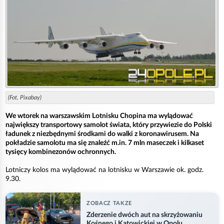
(Fot. Pixabay)
We wtorek na warszawskim Lotnisku Chopina ma wylądować
największy transportowy samolot świata, który przywiezie do Polski
ładunek z niezbędnymi środkami do walki z koronawirusem. Na
pokładzie samolotu ma się znaleźć m.in. 7 mln maseczek i kilkaset
tysięcy kombinezonów ochronnych.
Lotniczy kolos ma wylądować na lotnisku w Warszawie ok. godz.
9.30.
ZOBACZ TAKZE
Zderzenie dwóch aut na skrzyżowaniu
Kośnego i Katowickiej w Opolu