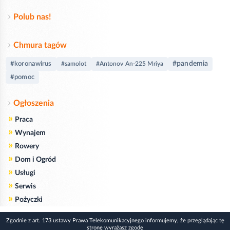
Polub nas!
Chmura tagów
#pandemia
#koronawirus
#samolot
#Antonov An-225 Mriya
#pomoc
Ogłoszenia
»
Praca
»
Wynajem
»
Rowery
»
Dom i Ogród
»
Usługi
»
Serwis
»
Pożyczki
Zgodnie z art. 173 ustawy Prawa Telekomunikacyjnego informujemy, że przeglądając tę
stronę wyrażasz zgodę