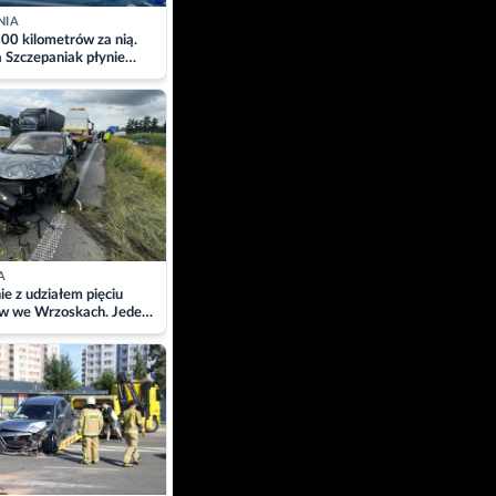
NIA
00 kilometrów za nią.
a Szczepaniak płynie
łtyk dla Piotra.
zacja
A
ie z udziałem pięciu
w we Wrzoskach. Jeden
wców zabrany w
ach