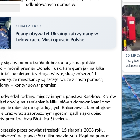
matkę
odbudowanych domostw.
ZOBACZ TAKZE
Pijany obywatel Ukrainy zatrzymany w
Tułowicach. Musi opuścić Polskę
15 LIPC
Tragicz
 się aby pomoc trafiła dobrze, a ta jak na polskie
zdarzen
ko – mówił premier Donald Tusk. Pamiętam jak na kilka
tutaj, pamiętam tez drugą wizytę, skalę zniszczeń i
 widzę, że mieszkańcy są szczęśliwi, że z nasza pomocą
 domy – kontynuował premier.
odwiedził rodziny, między innymi, państwa Raszków, Klytów
alazł chwilę na zamienienie kilku słów z domownikami oraz
ępnie udał się do sąsiadujących Balcarzowic, tam obejrzał
 oraz wraz z zaproszonymi gośćmi zjadł śląski obiad.
y premiera była Błotnica Strzelecka.
rzeszło przez powiat strzelecki 15 sierpnia 2008 roku.
niszczeń na prawie 50 milionów złotych. Rząd na pomoc