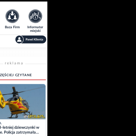
Baza Firm
Informator
miejski
reklama
ZĘŚCIEJ CZYTANE
A
4-letniej dziewczynki w
e. Policja zatrzymała