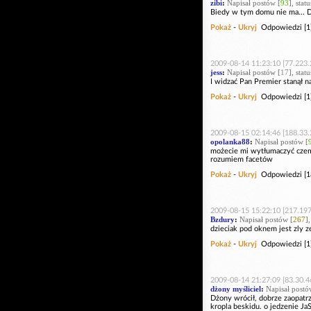
zibi
:
Napisał postów [
93
], sta
Biedy w tym domu nie ma... 
Pokaż
-
Ukryj
Odpowiedzi [1
2009-08-14 11:23:10 [77.223.
jess
:
Napisał postów [
17
], sta
I widzać Pan Premier stanął n
Pokaż
-
Ukryj
Odpowiedzi [1
2009-08-15 02:14:46 [188.33.
opolanka88
:
Napisał postów [
możecie mi wytłumaczyć czemu
rozumiem facetów
Pokaż
-
Ukryj
Odpowiedzi [1
2009-08-15 15:22:10 [217.197
Bzdury
:
Napisał postów [
267
]
dzieciak pod oknem jest zly z
Pokaż
-
Ukryj
Odpowiedzi [1
2009-08-14 21:27:09 [83.30.4
dżony myśliciel
:
Napisał postó
Dżony wrócił, dobrze zaopatrz
kropla beskidu. o jedzenie Ja