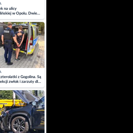
A
 na ulicy
ińskiej w Opolu. Dwie
 szpitalu
A
zterolatki z Gogolina. Są
ekcji zwłok i zarzuty dla