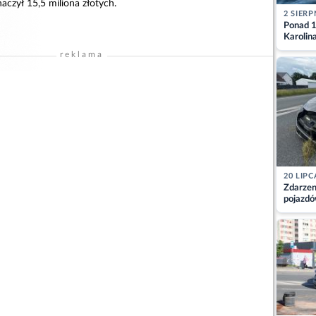
czył 15,5 miliona złotych.
2 SIERP
Ponad 1
Karolin
przez Ba
reklama
Aktuali
20 LIPC
Zdarzen
pojazdó
z kiero
kajdank