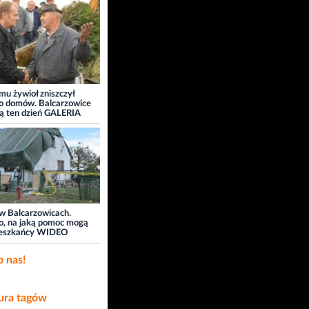
emu żywioł zniszczył
o domów. Balcarzowice
ą ten dzień GALERIA
w Balcarzowicach.
, na jaką pomoc mogą
mieszkańcy WIDEO
b nas!
ra tagów