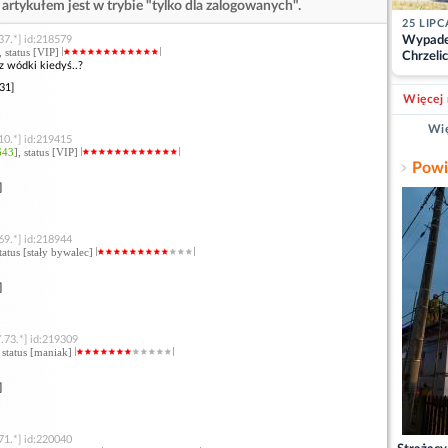
artykułem jest w trybie "tylko dla zalogowanych".
25 LIPC
37.*] id:218579
Wypade
, status [VIP]
Chrzelic
z wódki kiedyś..?
zablok
31]
Więcej 
Wię
10.*] id:219415
643
], status [VIP]
Powi
]
69.*] id:218944
status [stały bywalec]
]
.73.*] id:219309
, status [maniak]
]
71.*] id:220040