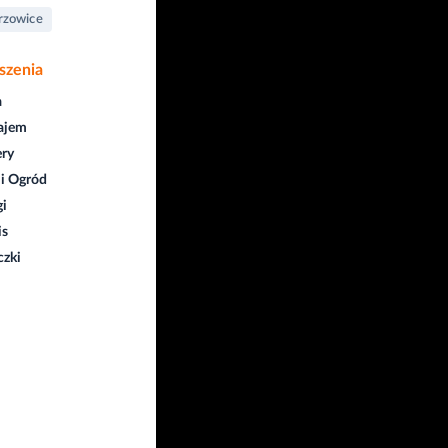
rzowice
szenia
a
ajem
ry
i Ogród
gi
is
czki