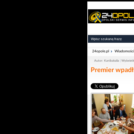
24opole.pl
Wiadomośc
Autor: Kanibakalia
Wyświetl
Premier wpadł