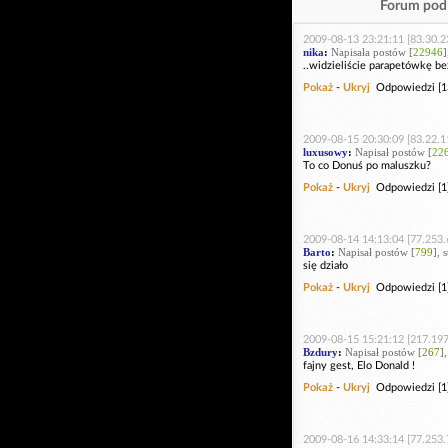
Forum pod 
2009-08-13 23:21:11 [83.30.2
nika
:
Napisała postów [
22946
]
..widzieliście parapetówkę be
Pokaż
-
Ukryj
Odpowiedzi [1
2009-08-15 20:30:09 [83.22.1
luxusowy
:
Napisał postów [
22
To co Donuś po maluszku?
Pokaż
-
Ukryj
Odpowiedzi [1
2009-08-14 14:13:04 [77.253.
Barto
:
Napisał postów [
799
], 
się działo
Pokaż
-
Ukryj
Odpowiedzi [1
2009-08-15 15:21:12 [217.197
Bzdury
:
Napisał postów [
267
]
fajny gest, Elo Donald !
Pokaż
-
Ukryj
Odpowiedzi [1
2009-08-16 14:33:14 [77.253.