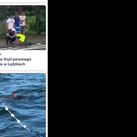
A
ny finał porannego
ia w Lędzinach