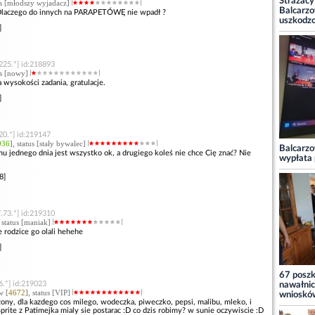
Strażacy
tus [młodszy wyjadacz]
Balcarzo
Dlaczego do innych na PARAPETÓWĘ nie wpadł ?
uszkodz
]
225.*] id:218893
tus [nowy]
a wysokości zadania, gratulacje.
]
20.*] id:219147
936
], status [stały bywalec]
Balcarzo
 jednego dnia jest wszystko ok, a drugiego koleś nie chce Cię znać? Nie
wypłata 
8]
.73.*] id:219310
, status [maniak]
e rodzice go olali hehehe
]
67 posz
6.*] id:219023
nawałnic
w [
4672
], status [VIP]
wnioskó
ony, dla kazdego cos milego, wodeczka, piweczko, pepsi, malibu, mleko, i
Sprite z Patimejka mialy sie postarac :D co dzis robimy? w sunie oczywiscie :D