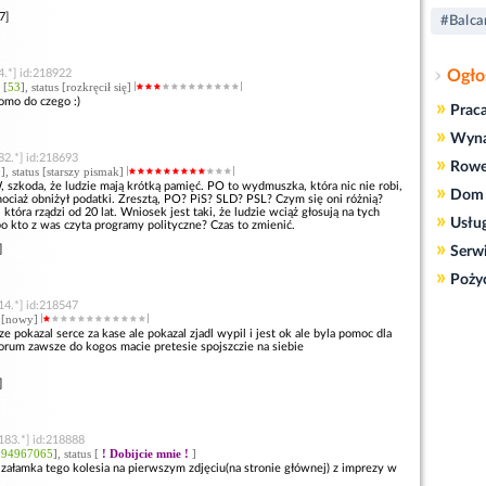
7]
#Balca
Ogło
4.*] id:218922
 [
53
], status [rozkręcił się]
mo do czego :)
»
Prac
»
Wyn
82.*] id:218693
»
Rowe
0
], status [starszy pismak]
 szkoda, że ludzie mają krótką pamięć. PO to wydmuszka, która nic nie robi,
»
Dom 
hociaż obniżył podatki. Zresztą, PO? PiS? SLD? PSL? Czym się oni różnią?
która rządzi od 20 lat. Wniosek jest taki, że ludzie wciąż głosują na tych
»
Usłu
o kto z was czyta programy polityczne? Czas to zmienić.
»
]
Serw
»
Poży
14.*] id:218547
us [nowy]
 pokazal serce za kase ale pokazal zjadl wypil i jest ok ale byla pomoc dla
forum zawsze do kogos macie pretesie spojszczie na siebie
]
183.*] id:218888
294967065
], status [
! Dobijcie mnie !
]
 załamka tego kolesia na pierwszym zdjęciu(na stronie głównej) z imprezy w