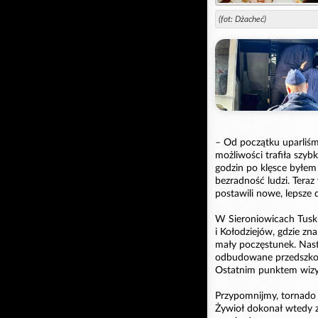
(fot: Dżacheć)
– Od początku uparliśmy
możliwości trafiła szyb
godzin po klęsce byłem 
bezradność ludzi. Teraz
postawili nowe, lepsze
W Sieroniowicach Tusk 
i Kołodziejów, gdzie zn
mały poczęstunek. Nast
odbudowane przedszkole
Ostatnim punktem wizyt
Przypomnijmy, tornado p
Żywioł dokonał wtedy z