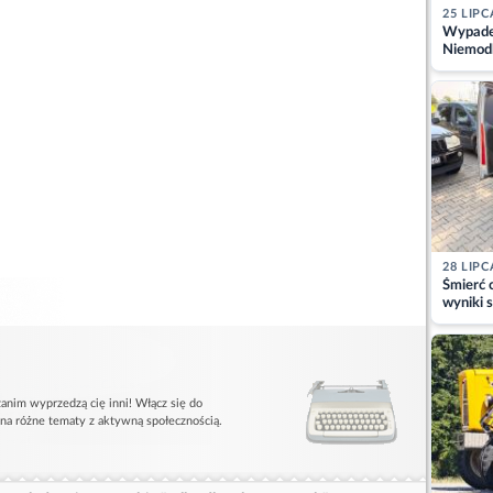
25 LIPC
Wypadek
Niemodl
osoby w
28 LIPC
Śmierć c
wyniki s
matki
anim wyprzedzą cię inni! Włącz się do
 na różne tematy z aktywną społecznością.