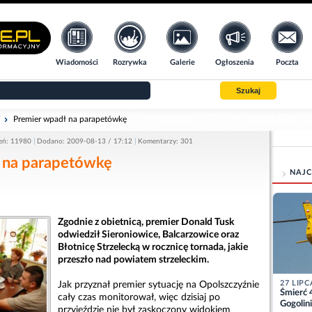
Wiadomości
Rozrywka
Galerie
Ogłoszenia
Poczta
Szukaj
i
Premier wpadł na parapetówkę
eń: 11980
Dodano: 2009-08-13 / 17:12
Komentarzy: 301
 na parapetówkę
NAJC
Zgodnie z obietnicą, premier Donald Tusk
odwiedził Sieroniowice, Balcarzowice oraz
Błotnicę Strzelecką w rocznicę tornada, jakie
przeszło nad powiatem strzeleckim.
27 LIPC
Jak przyznał premier sytuację na Opolszczyźnie
Śmierć 
cały czas monitorował, więc dzisiaj po
Gogolini
przyjeździe nie był zaskoczony widokiem