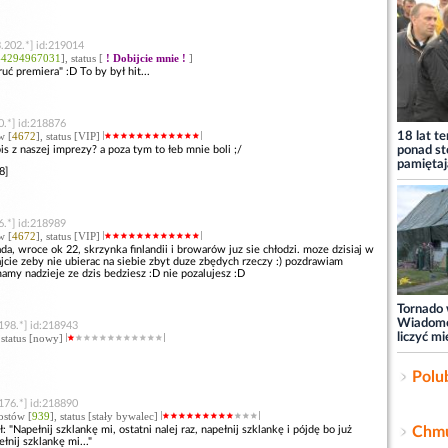
.202.*] id:219014
-4294967031
], status [
! Dobijcie mnie !
]
uć premiera" :D To by był hit...
0.*] id:218876
w [
4672
], status [VIP]
18 lat t
zapis z naszej imprezy? a poza tym to łeb mnie boli ;/
ponad st
pamiętaj
8]
6.*] id:218989
w [
4672
], status [VIP]
da, wroce ok 22, skrzynka finlandii i browarów juz sie chłodzi. moze dzisiaj w
jcie zeby nie ubierac na siebie zbyt duze zbędych rzeczy :) pozdrawiam
mamy nadzieje ze dzis bedziesz :D nie pozalujesz :D
Tornado 
Wiadomo
198.*] id:218943
liczyć 
, status [nowy]
Polu
176.*] id:218890
ostów [
939
], status [stały bywalec]
Chmu
"Napełnij szklankę mi, ostatni nalej raz, napełnij szklankę i pójdę bo już
łnij szklankę mi..."