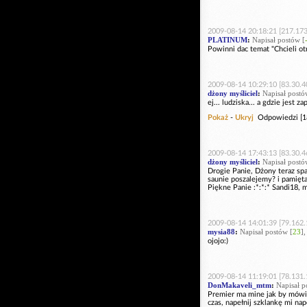
2009-08-14 20:18:21 [217.173
PLATINUM
:
Napisał postów [
Powinni dac temat "Chcieli otr
2009-08-14 10:29:10 [83.30.4
dżony myśliciel
:
Napisał postó
ej... ludziska... a gdzie jest 
Pokaż
-
Ukryj
Odpowiedzi [1
2009-08-14 17:43:13 [83.30.4
dżony myśliciel
:
Napisał postó
Drogie Panie, Dżony teraz spa
saunie poszalejemy? i pamięta
Piękne Panie :*:*:* Sandi18, 
2009-08-14 14:01:39 [79.162.
mysia88
:
Napisał postów [
23
]
ojojo:)
2009-08-14 11:19:01 [78.131.
DonMakaveli_mtm
:
Napisał p
Premier ma mine jak by mówił: 
czas, napełnij szklankę mi nape