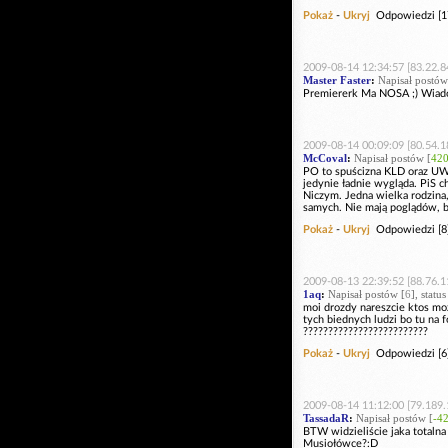
Pokaż
-
Ukryj
Odpowiedzi [1
2009-08-14 12:34:57 [83.22.8
Master Faster
:
Napisał postów
Premiererk Ma NOSA ;) Wiado
2009-08-14 00:09:09 [80.54.1
McCoval
:
Napisał postów [
42
PO to spuścizna KLD oraz UW,
jedynie ładnie wygląda. PiS c
Niczym. Jedna wielka rodzina, 
samych. Nie mają poglądów, b
Pokaż
-
Ukryj
Odpowiedzi [8
2009-08-13 22:39:52 [88.76.1
1aq
:
Napisał postów [
6
], stat
moi drozdy nareszcie ktos moze
tych biednych ludzi bo tu na 
?????????????????????????
Pokaż
-
Ukryj
Odpowiedzi [6
2009-08-14 11:12:00 [79.189.
TassadaR
:
Napisał postów [
-4
BTW widzieliście jaka totalna
Musiołówce?:D