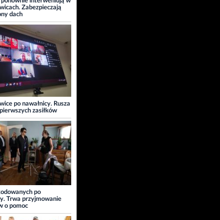
 ponownie interweniują w
wicach. Zabezpieczają
ony dach
wice po nawałnicy. Rusza
pierwszych zasiłków
kodowanych po
y. Trwa przyjmowanie
w o pomoc