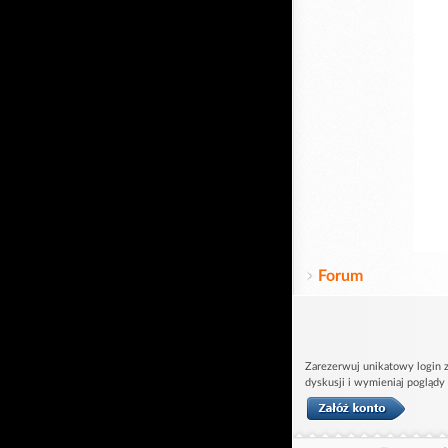
Forum
Zarezerwuj unikatowy login z
dyskusji i wymieniaj poglądy