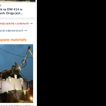
A
k na DW 414 w
ach. Droga jest
owana
najczęściej czytanych →
cej najnowszych →
ązane materiały