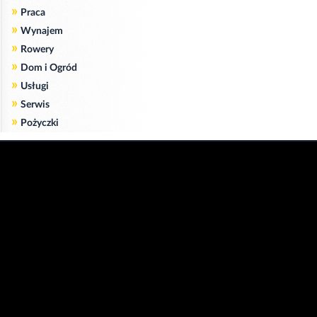
»
Praca
»
Wynajem
»
Rowery
»
Dom i Ogród
»
Usługi
»
Serwis
»
Pożyczki
Zgodnie z art. 173 ustawy Prawa Telekomunikacyjnego informujemy, że przeglądając tę
stronę wyrażasz zgodę
na zapisywanie na Twoim komputerze niezbędnych do jej poprawnego funkcjonowania
plików
cookie
.
Więcej informacji na temat plików cookie znajdziecie Państwo na stronie
polityka
prywatności
.
Kliknij tutaj, aby wyrazić zgodę i ukryć komunikat.
Copyright © 2006-2026
Strona główna 24opole.pl
by 24opole sp. z o.o.
www.hotele.24opole.pl
v4.30.9
2026-08-08 16:47
użytkownicy on-line: 4342
Panel Klienta
rekord on-line: 129224
Oferta Reklamowa