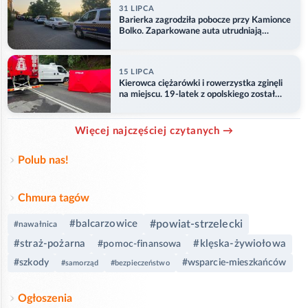
31 LIPCA
Barierka zagrodziła pobocze przy Kamionce
Bolko. Zaparkowane auta utrudniają
przejazd
15 LIPCA
Kierowca ciężarówki i rowerzystka zginęli
na miejscu. 19-latek z opolskiego został
ranny
Więcej najczęściej czytanych →
Polub nas!
Chmura tagów
#balcarzowice
#powiat-strzelecki
#nawałnica
#straż-pożarna
#klęska-żywiołowa
#pomoc-finansowa
#szkody
#wsparcie-mieszkańców
#samorząd
#bezpieczeństwo
Ogłoszenia