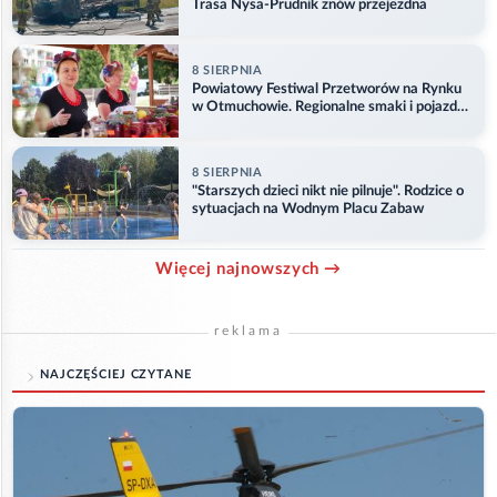
Trasa Nysa-Prudnik znów przejezdna
8 SIERPNIA
Powiatowy Festiwal Przetworów na Rynku
w Otmuchowie. Regionalne smaki i pojazdy
służb
8 SIERPNIA
"Starszych dzieci nikt nie pilnuje". Rodzice o
sytuacjach na Wodnym Placu Zabaw
Więcej najnowszych →
reklama
NAJCZĘŚCIEJ CZYTANE