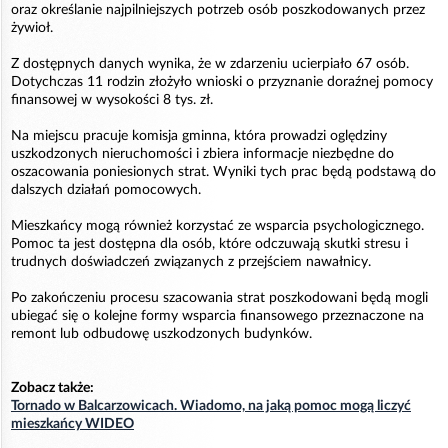
oraz określanie najpilniejszych potrzeb osób poszkodowanych przez
żywioł.
Z dostępnych danych wynika, że w zdarzeniu ucierpiało 67 osób.
Dotychczas 11 rodzin złożyło wnioski o przyznanie doraźnej pomocy
finansowej w wysokości 8 tys. zł.
Na miejscu pracuje komisja gminna, która prowadzi oględziny
uszkodzonych nieruchomości i zbiera informacje niezbędne do
oszacowania poniesionych strat. Wyniki tych prac będą podstawą do
dalszych działań pomocowych.
Mieszkańcy mogą również korzystać ze wsparcia psychologicznego.
Pomoc ta jest dostępna dla osób, które odczuwają skutki stresu i
trudnych doświadczeń związanych z przejściem nawałnicy.
Po zakończeniu procesu szacowania strat poszkodowani będą mogli
ubiegać się o kolejne formy wsparcia finansowego przeznaczone na
remont lub odbudowę uszkodzonych budynków.
Zobacz także:
Tornado w Balcarzowicach. Wiadomo, na jaką pomoc mogą liczyć
mieszkańcy WIDEO