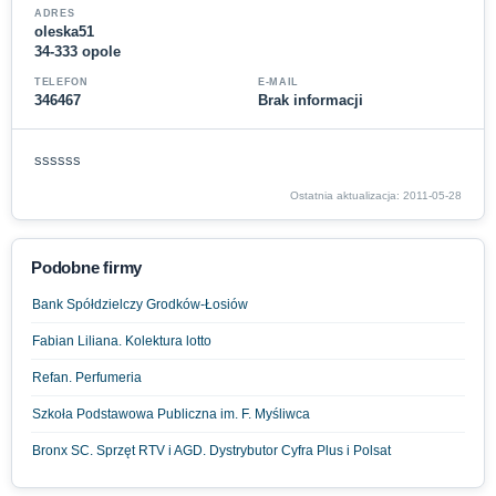
ADRES
oleska51
34-333 opole
TELEFON
E-MAIL
346467
Brak informacji
ssssss
Ostatnia aktualizacja: 2011-05-28
Podobne firmy
Bank Spółdzielczy Grodków-Łosiów
Fabian Liliana. Kolektura lotto
Refan. Perfumeria
Szkoła Podstawowa Publiczna im. F. Myśliwca
Bronx SC. Sprzęt RTV i AGD. Dystrybutor Cyfra Plus i Polsat