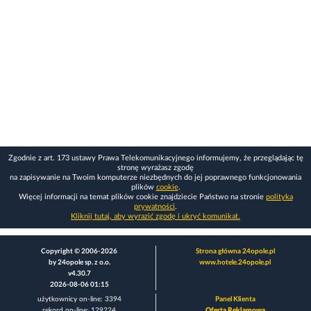
Zgodnie z art. 173 ustawy Prawa Telekomunikacyjnego informujemy, że przeglądając tę
stronę wyrażasz zgodę
na zapisywanie na Twoim komputerze niezbędnych do jej poprawnego funkcjonowania
plików
cookie
.
Więcej informacji na temat plików cookie znajdziecie Państwo na stronie
polityka
prywatności
.
Kliknij tutaj, aby wyrazić zgodę i ukryć komunikat.
Copyright © 2006-2026
Strona główna 24opole.pl
by 24opole sp. z o.o.
www.hotele.24opole.pl
v4.30.7
2026-08-06 01:15
użytkownicy on-line: 3394
Panel Klienta
rekord on-line: 129224
Oferta Reklamowa