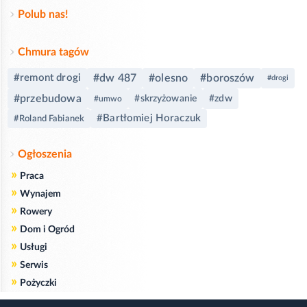
Polub nas!
Chmura tagów
#remont drogi
#dw 487
#olesno
#boroszów
#drogi
#przebudowa
#skrzyżowanie
#zdw
#umwo
#Bartłomiej Horaczuk
#Roland Fabianek
Ogłoszenia
»
Praca
»
Wynajem
»
Rowery
»
Dom i Ogród
»
Usługi
»
Serwis
»
Pożyczki