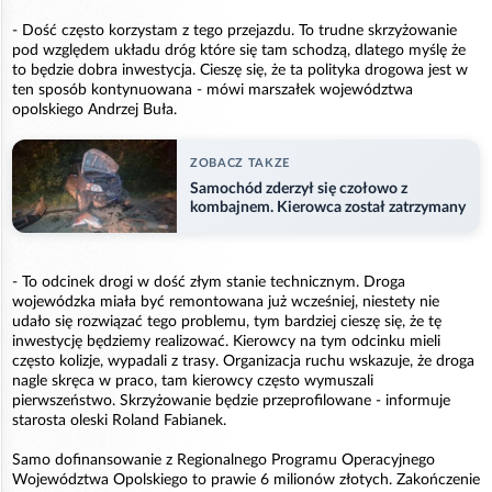
- Dość często korzystam z tego przejazdu. To trudne skrzyżowanie
pod względem układu dróg które się tam schodzą, dlatego myślę że
to będzie dobra inwestycja. Cieszę się, że ta polityka drogowa jest w
ten sposób kontynuowana - mówi marszałek województwa
opolskiego Andrzej Buła.
ZOBACZ TAKZE
Samochód zderzył się czołowo z
kombajnem. Kierowca został zatrzymany
- To odcinek drogi w dość złym stanie technicznym. Droga
wojewódzka miała być remontowana już wcześniej, niestety nie
udało się rozwiązać tego problemu, tym bardziej cieszę się, że tę
inwestycję będziemy realizować. Kierowcy na tym odcinku mieli
często kolizje, wypadali z trasy. Organizacja ruchu wskazuje, że droga
nagle skręca w praco, tam kierowcy często wymuszali
pierwszeństwo. Skrzyżowanie będzie przeprofilowane - informuje
starosta oleski Roland Fabianek.
Samo dofinansowanie z Regionalnego Programu Operacyjnego
Województwa Opolskiego to prawie 6 milionów złotych. Zakończenie