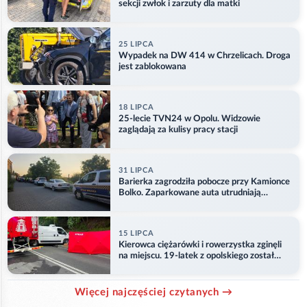
sekcji zwłok i zarzuty dla matki
25 LIPCA
Wypadek na DW 414 w Chrzelicach. Droga
jest zablokowana
18 LIPCA
25-lecie TVN24 w Opolu. Widzowie
zaglądają za kulisy pracy stacji
31 LIPCA
Barierka zagrodziła pobocze przy Kamionce
Bolko. Zaparkowane auta utrudniają
przejazd
15 LIPCA
Kierowca ciężarówki i rowerzystka zginęli
na miejscu. 19-latek z opolskiego został
ranny
Więcej najczęściej czytanych →