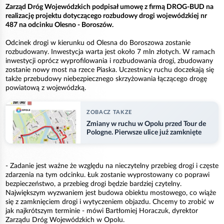
Zarząd Dróg Wojewódzkich podpisał umowę z firmą DROG-BUD na
realizację projektu dotyczącego rozbudowy drogi wojewódzkiej nr
487 na odcinku Olesno - Boroszów.
Odcinek drogi w kierunku od Olesna do Boroszowa zostanie
rozbudowany. Inwestycja warta jest około 7 mln złotych. W ramach
inwestycji oprócz wyprofilowania i rozbudowania drogi, zbudowany
zostanie nowy most na rzece Piaska. Uczestnicy ruchu doczekają się
także przebudowy niebezpiecznego skrzyżowania łączącego drogę
powiatową z wojewódzką.
ZOBACZ TAKZE
Zmiany w ruchu w Opolu przed Tour de
Pologne. Pierwsze ulice już zamknięte
- Zadanie jest ważne że względu na nieczytelny przebieg drogi i częste
zdarzenia na tym odcinku. Łuk zostanie wyprostowany co poprawi
bezpieczeństwo, a przebieg drogi będzie bardziej czytelny.
Największym wyzwaniem jest budowa obiektu mostowego, co wiąże
się z zamknięciem drogi i wytyczeniem objazdu. Chcemy to zrobić w
jak najkrótszym terminie - mówi Bartłomiej Horaczuk, dyrektor
Zarządu Dróg Wojewódzkich w Opolu.