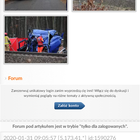
Forum
Zarezerwuj unikatowy login zanim wyprzedzą cię inni! Włącz się do dyskusji i
wymieniaj poglądy na różne tematy z aktywną społecznością.
Forum pod artykułem jest w trybie "tylko dla zalogowanych".
2020-01-31 09:05:57 [5.173.41.*] id:1590276