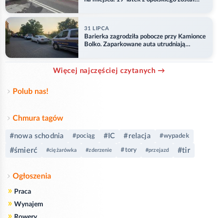
ranny
31 LIPCA
Barierka zagrodziła pobocze przy Kamionce
Bolko. Zaparkowane auta utrudniają
przejazd
Więcej najczęściej czytanych →
Polub nas!
Chmura tagów
#nowa schodnia
#IC
#relacja
#pociąg
#wypadek
#śmierć
#tir
#tory
#ciężarówka
#zderzenie
#przejazd
Ogłoszenia
»
Praca
»
Wynajem
»
Rowery