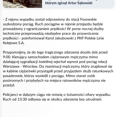
którym zginął Artur Sękowski
- Z rejonu wypadku został odprawiony do stacji Fosowskie
uszkodzony pociąg. Ruch pociągów w rejonie przejazdu będzie
prowadzony z ograniczaniem prędkości W porze nocnej służby
techniczne przeprowadzą niezbędne prace do przywrócenia
prędkości - poinformował Karol Jakubowski z PKP Polskie Linie
Kolejowe S.A.
Przypomnijmy, że do tego tragicznego zdarzenia doszło dziś przed
9:00. Kierujący samochodem ciężarowym mężczyzna mimo
działającej sygnalizacji świetlnej wjechał wprost pod pociąg relacji
Warszawa - Wrocław. Do reanimacji mężczyzny, który znajdował się
w kabinie ciężarówki przystąpili przed przyjazdem służb ratunkowych
pasażerowie, którzy wysiedli z pociągu. Mimo starań osób
postronnych i przybyłych na miejsce ratowników mężczyzna nie
przeżył.
Policjanci w dalszym ciągu nie mówią o tożsamości ofiary wypadku.
Ruch od 13:30 odbywa się w okolicy zdarzenia bez utrudnień.