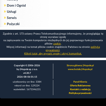
»
Dom i Ogród
»
Usługi
»
Serwis
»
Pożyczki
Zgodnie z art. 173 ustawy Prawa Telekomunikacyjnego informujemy, że przeglądając tę
stronę wyrażasz zgodę
na zapisywanie na Twoim komputerze niezbędnych do jej poprawnego funkcjonowania
plików
cookie
.
Więcej informacji na temat plików cookie znajdziecie Państwo na stronie
polityka
prywatności
.
Kliknij tutaj, aby wyrazić zgodę i ukryć komunikat.
Copyright © 2006-2026
Strona główna 24opole.pl
by 24opole sp. z o.o.
www.hotele.24opole.pl
v4.30.7
2026-08-06 01:15
użytkownicy on-line: 3384
Panel Klienta
rekord on-line: 129224
Oferta Reklamowa
wyświetleń: 1673346231
Kontakt z redakcją
Polityka prywatności