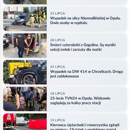
kajdankach
25 LIPCA
Wypadek na ulicy Niemodlińskiej w Opolu.
Dwie osoby w szpitalu
28 LIPCA
Śmierć czterolatki z Gogolina. Są wyniki
sekcji zwłok i zarzuty dla matki
25 LIPCA
Wypadek na DW 414 w Chrzelicach. Droga
jest zablokowana
18 LIPCA
25-lecie TVN24 w Opolu. Widzowie
zaglądają za kulisy pracy stacji
15 LIPCA
Kierowca ciężarówki i rowerzystka zginęli
na miejscu. 19-latek z opolskiego został