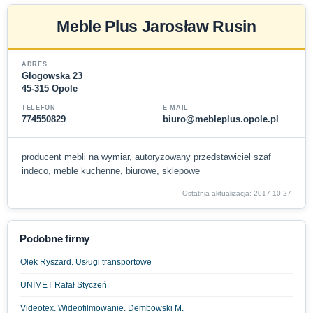
Meble Plus Jarosław Rusin
ADRES
Głogowska 23
45-315 Opole
TELEFON
E-MAIL
774550829
biuro@mebleplus.opole.pl
producent mebli na wymiar, autoryzowany przedstawiciel szaf
indeco, meble kuchenne, biurowe, sklepowe
Ostatnia aktualizacja: 2017-10-27
Podobne firmy
Olek Ryszard. Usługi transportowe
UNIMET Rafał Styczeń
Videotex. Wideofilmowanie. Dembowski M.