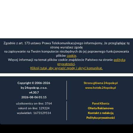
Zgodnie z art. 173 ustawy Prawa Telekomunikacyjnego informujemy, że przeglądając tę
stronę wyrażasz zgodę
na zapisywanie na Twoim komputerze niezbędnych do jej poprawnego funkcjonowania
plików
cookie
.
Więcej informacji na temat plików cookie znajdziecie Państwo na stronie
polityka
prywatności
.
Kliknij tutaj, aby wyrazić zgodę i ukryć komunikat.
Copyright © 2006-2026
Strona główna 24opole.pl
by 24opole sp. z o.o.
www.hotele.24opole.pl
v4.30.7
2026-08-06 01:15
użytkownicy on-line: 3764
Panel Klienta
rekord on-line: 129224
Oferta Reklamowa
wyświetleń: 1673129514
Kontakt z redakcją
Polityka prywatności