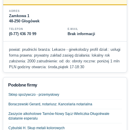
ADRES
Zamkowa 1
48-250 Głogówek
TELEFON
E-MAIL
(0-77) 436 70 99
Brak informacji
powiat: prudnicki branża: Lekarze - ginekolodzy profil dział.: usługi
forma prawna: prywatny zakład zasięg działania: lokalny rok
założenia: 2000 zatrudnienie: od: do: obroty roczne: poniżej 1 mln
PLN godziny otwarcia: środa,piątek 17-18:30
Podobne firmy
Sklep spożywczo - przemysłowy
Boraczewski Gerard, notariusz. Kancelaria notarialna
Zaszycie alkoholowe Tarnów-Nowy Sącz-Wieliczka-Długotrwałe
działanie esperalu
Cybulski H. Skup metali kolorowych