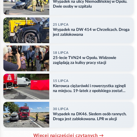
Wypadek na ulicy Niemodlińskiej w Opolu.
Dwie osoby w szpitalu
25 LIPCA
Wypadek na DW 414 w Chrzelicach. Droga
jest zablokowana
18 LIPCA
25-lecie TVN24 w Opolu. Widzowie
zaglądają za kulisy pracy stacji
15 LIPCA
Kierowca ciężarówki i rowerzystka zginęli
na miejscu. 19-latek z opolskiego został
ranny
30 LIPCA
Wypadek na DK46. Siedem osób rannych.
Droga jest zablokowana. LPR w akcji
Więcej najczęściej czytanych →