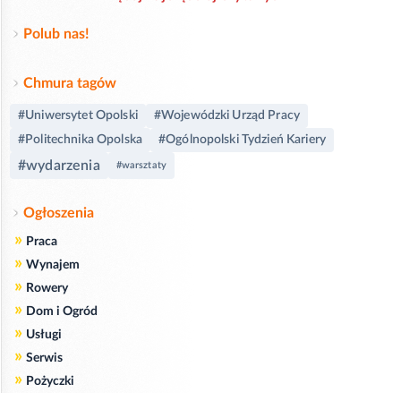
Polub nas!
Chmura tagów
#Uniwersytet Opolski
#Wojewódzki Urząd Pracy
#Politechnika Opolska
#Ogólnopolski Tydzień Kariery
#wydarzenia
#warsztaty
Ogłoszenia
»
Praca
»
Wynajem
»
Rowery
»
Dom i Ogród
»
Usługi
»
Serwis
»
Pożyczki