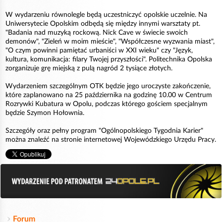
W wydarzeniu równolegle będą uczestniczyć opolskie uczelnie. Na
Uniwersytecie Opolskim odbędą się między innymi warsztaty pt.
"Badania nad muzyką rockową. Nick Cave w świecie swoich
demonów", "Zieleń w moim mieście", "Współczesne wyzwania miast",
"O czym powinni pamiętać urbaniści w XXI wieku" czy "Język,
kultura, komunikacja: filary Twojej przyszłości". Politechnika Opolska
zorganizuje grę miejską z pulą nagród 2 tysiące złotych.
Wydarzeniem szczególnym OTK będzie jego uroczyste zakończenie,
które zaplanowano na 25 października na godzinę 10.00 w Centrum
Rozrywki Kubatura w Opolu, podczas którego gościem specjalnym
będzie Szymon Hołownia.
Szczegóły oraz pełny program "Ogólnopolskiego Tygodnia Karier"
można znaleźć na stronie internetowej Wojewódzkiego Urzędu Pracy.
Forum