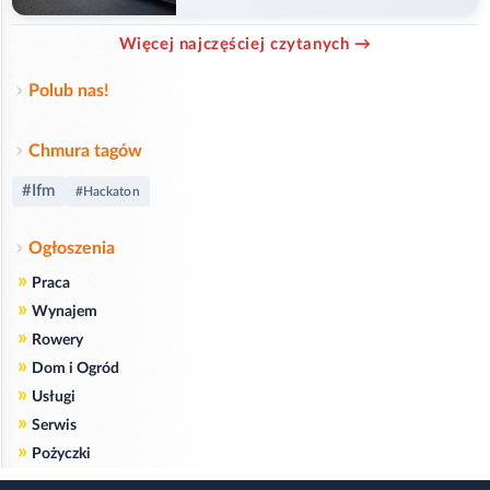
przejazd
Więcej najczęściej czytanych →
Polub nas!
Chmura tagów
#Ifm
#Hackaton
Ogłoszenia
»
Praca
»
Wynajem
»
Rowery
»
Dom i Ogród
»
Usługi
»
Serwis
»
Pożyczki