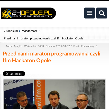
24opole.pl
Wiadomości
Przed nami maraton programowania czyli Ifm Hackaton Opole
Autor: Aga_Ko
Wyświetleń: 3483
Dodano: 2019-10-02 / 16:49
Komentarzy: 0
Przed nami maraton programowania czyli
Ifm Hackaton Opole