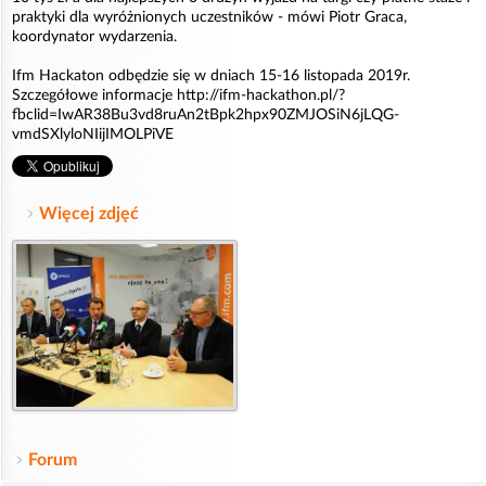
praktyki dla wyróżnionych uczestników - mówi Piotr Graca,
koordynator wydarzenia.
Ifm Hackaton odbędzie się w dniach 15-16 listopada 2019r.
Szczegółowe informacje http://ifm-hackathon.pl/?
fbclid=IwAR38Bu3vd8ruAn2tBpk2hpx90ZMJOSiN6jLQG-
vmdSXlyloNIijIMOLPiVE
Więcej zdjęć
Forum