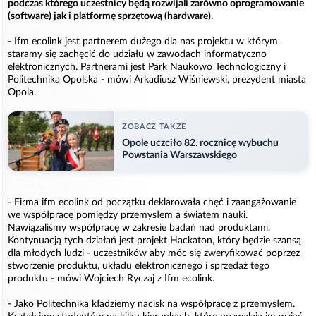
podczas którego uczestnicy będą rozwijali zarówno oprogramowanie
(software) jak i platformę sprzętową (hardware).
- Ifm ecolink jest partnerem dużego dla nas projektu w którym
staramy się zachęcić do udziału w zawodach informatyczno
elektronicznych. Partnerami jest Park Naukowo Technologiczny i
Politechnika Opolska - mówi Arkadiusz Wiśniewski, prezydent miasta
Opola.
ZOBACZ TAKZE
Opole uczciło 82. rocznicę wybuchu
Powstania Warszawskiego
- Firma ifm ecolink od początku deklarowała chęć i zaangażowanie
we współpracę pomiędzy przemysłem a światem nauki.
Nawiązaliśmy współpracę w zakresie badań nad produktami.
Kontynuacją tych działań jest projekt Hackaton, który będzie szansą
dla młodych ludzi - uczestników aby móc się zweryfikować poprzez
stworzenie produktu, układu elektronicznego i sprzedaż tego
produktu - mówi Wojciech Ryczaj z Ifm ecolink.
- Jako Politechnika kładziemy nacisk na współpracę z przemysłem.