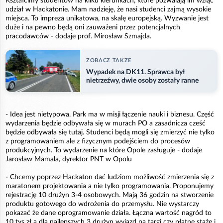
Kształcimy studentów na kilku kierunkach, które pozwalają im wziąć
udział w Hackatonie. Mam nadzieję, że nasi studenci zajmą wysokie
miejsca. To impreza unikatowa, na skalę europejską. Wyzwanie jest
duże i na pewno będą oni zauważeni przez potencjalnych
pracodawców - dodaje prof. Mirosław Szmajda.
ZOBACZ TAKZE
Wypadek na DK11. Sprawca był
nietrzeźwy, dwie osoby zostały ranne
- Idea jest nietypowa. Park ma w misji łączenie nauki i biznesu. Część
wydarzenia będzie odbywała się w murach PO a zasadnicza cześć
będzie odbywała się tutaj. Studenci będą mogli się zmierzyć nie tylko
z programowaniem ale z fizycznym podejściem do procesów
produkcyjnych. To wydarzenie na które Opole zasługuje - dodaje
Jarosław Mamala, dyrektor PNT w Opolu
- Chcemy poprzez Hackaton dać ludziom możliwość zmierzenia się z
maratonem projektowania a nie tylko programowania. Proponujemy
rejestrację 10 drużyn 3-4 osobowych. Mają 36 godzin na stworzenie
produktu gotowego do wdrożenia do przemysłu. Nie wystarczy
pokazać że dane oprogramowanie działa. Łączna wartość nagród to
10 tys zł a dla najlepszych 3 drużyn wyjazd na targi czy płatne staże i