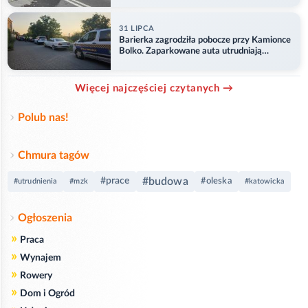
31 LIPCA
Barierka zagrodziła pobocze przy Kamionce
Bolko. Zaparkowane auta utrudniają
przejazd
Więcej najczęściej czytanych →
Polub nas!
Chmura tagów
#budowa
#prace
#oleska
#utrudnienia
#mzk
#katowicka
Ogłoszenia
»
Praca
»
Wynajem
»
Rowery
»
Dom i Ogród