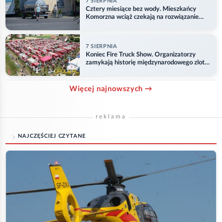
7 SIERPNIA
Cztery miesiące bez wody. Mieszkańcy
Komorzna wciąż czekają na rozwiązanie
problemu
7 SIERPNIA
Koniec Fire Truck Show. Organizatorzy
zamykają historię międzynarodowego zlotu
w Główczycach
Więcej najnowszych →
reklama
NAJCZĘŚCIEJ CZYTANE