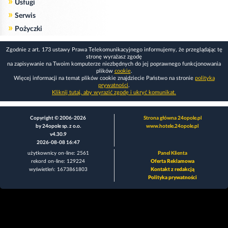
»
Usługi
»
Serwis
»
Pożyczki
Zgodnie z art. 173 ustawy Prawa Telekomunikacyjnego informujemy, że przeglądając tę
stronę wyrażasz zgodę
na zapisywanie na Twoim komputerze niezbędnych do jej poprawnego funkcjonowania
plików
cookie
.
Więcej informacji na temat plików cookie znajdziecie Państwo na stronie
polityka
prywatności
.
Kliknij tutaj, aby wyrazić zgodę i ukryć komunikat.
Copyright © 2006-2026
Strona główna 24opole.pl
by 24opole sp. z o.o.
www.hotele.24opole.pl
v4.30.9
2026-08-08 16:47
użytkownicy on-line: 2561
Panel Klienta
rekord on-line: 129224
Oferta Reklamowa
wyświetleń: 1673861803
Kontakt z redakcją
Polityka prywatności