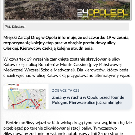
(Fot. Dżacheć)
Miejski Zarząd Dróg w Opolu informuje, że od czwartku 19 września,
rozpoczyna się kolejny etap prac w obrębie przebudowy ulicy
Oleskiej. Kierowców czekają kolejne utrudnienia.
W czwartek 19 września zamknięte zostanie skrzyżowanie ulicy
Katowickiej z ulicą Bohaterów Monte Cassino (przy Państwowej
Medycznej Wyższej Szkole Medycznej). Dla kierowców, którzy będą
chcieli wjechać w ulicę Katowicką przygotowano alternatywny wjazd.
ZOBACZ TAKZE
Zmiany w ruchu w Opolu przed Tour de
Pologne. Pierwsze ulice już zamknięte
- Będzie możliwy wjazd w Katowicką drogą tymczasową, która będzie
przebiegać po terenie zlikwidowanej stacji paliw. Tymczasowo
zlikwidowany zostanie przystanek autobusowy linii 25 po stronie