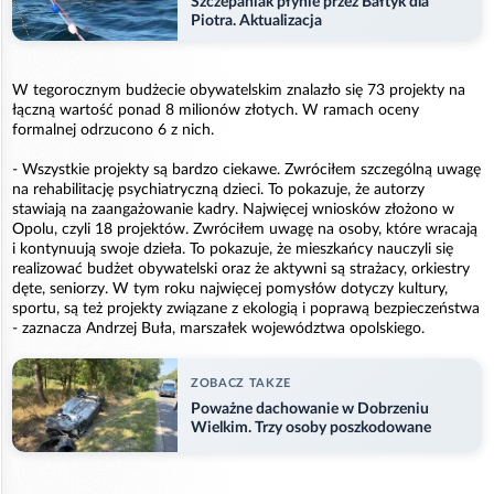
Szczepaniak płynie przez Bałtyk dla
Piotra. Aktualizacja
W tegorocznym budżecie obywatelskim znalazło się 73 projekty na
łączną wartość ponad 8 milionów złotych. W ramach oceny
formalnej odrzucono 6 z nich.
- Wszystkie projekty są bardzo ciekawe. Zwróciłem szczególną uwagę
na rehabilitację psychiatryczną dzieci. To pokazuje, że autorzy
stawiają na zaangażowanie kadry. Najwięcej wniosków złożono w
Opolu, czyli 18 projektów. Zwróciłem uwagę na osoby, które wracają
i kontynuują swoje dzieła. To pokazuje, że mieszkańcy nauczyli się
realizować budżet obywatelski oraz że aktywni są strażacy, orkiestry
dęte, seniorzy. W tym roku najwięcej pomysłów dotyczy kultury,
sportu, są też projekty związane z ekologią i poprawą bezpieczeństwa
- zaznacza Andrzej Buła, marszałek województwa opolskiego.
ZOBACZ TAKZE
Poważne dachowanie w Dobrzeniu
Wielkim. Trzy osoby poszkodowane