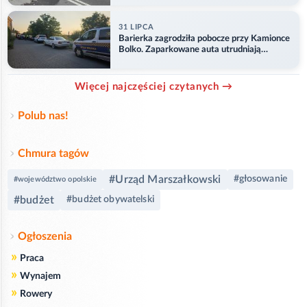
31 LIPCA
Barierka zagrodziła pobocze przy Kamionce
Bolko. Zaparkowane auta utrudniają
przejazd
Więcej najczęściej czytanych →
Polub nas!
Chmura tagów
#Urząd Marszałkowski
#głosowanie
#województwo opolskie
#budżet
#budżet obywatelski
Ogłoszenia
»
Praca
»
Wynajem
»
Rowery