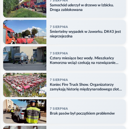
7 SIERPNIA
Samochód uderzył w drzewo w Izbicku.
Droga zablokowana
7 SIERPNIA
Śmiertelny wypadek w Jaworku. DK43 jest
nieprzejezdna
7 SIERPNIA
Cztery miesiące bez wody. Mieszkańcy
Komorzna wciąż czekają na rozwiązanie
problemu
7 SIERPNIA
Koniec Fire Truck Show. Organizatorzy
zamykają historię międzynarodowego zlotu
w Główczycach
7 SIERPNIA
Brak pasów był początkiem problemów