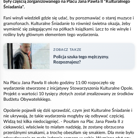
były częścią zorganizowanego na Placu Jana Pawła II "Kulturalnego
Śniadania".
Fani winyli wiedzieli gdzie się udać, by porozmawiać o starej muzyce i
gramofonach. Kulturalne Śniadanie to również świetna okazja, żeby
wymienić się zalegającymi na półkach książkami. Lecz to nie winyle i
rośliny były głównym elementem tego wydarzenia.
ZOBACZ TAKZE
Policja szuka tego mężczyzny.
Rozpoznajesz?
Na Placu Jana Pawła II około godziny 11:00 rozpoczęło się
wydarzenie stworzone z inicjatywy Stowarzyszenia Kulturalne Opole.
Projekt o wartości 10 tysięcy złotych został zrealizowany ze środków
Budżetu Obywatelskiego.
Opolanie pojawili się dziś sprawdzić, czym jest Kulturalne Śniadanie i
nie ukrywają, że takie wydarzenia mogłyby się odbywać częściej.
Widzą też kilka niedociągnięć. - Poszłam na Plac Jana Pawła II z
ciekawości, właściwie to miałam nadzieję, że zostanę obrzucona
przeróżnymi smakami, a trochę obeszłam się smakiem. Dla mnie było