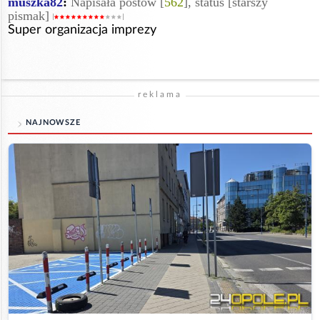
muszka82
:
Napisała postów [
562
], status [starszy
pismak]
Super organizacja imprezy
reklama
NAJNOWSZE