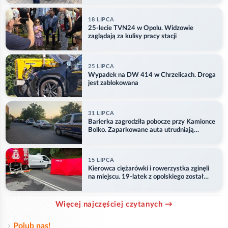
18 LIPCA
25-lecie TVN24 w Opolu. Widzowie
zaglądają za kulisy pracy stacji
25 LIPCA
Wypadek na DW 414 w Chrzelicach. Droga
jest zablokowana
31 LIPCA
Barierka zagrodziła pobocze przy Kamionce
Bolko. Zaparkowane auta utrudniają
przejazd
15 LIPCA
Kierowca ciężarówki i rowerzystka zginęli
na miejscu. 19-latek z opolskiego został
ranny
Więcej najczęściej czytanych →
Polub nas!