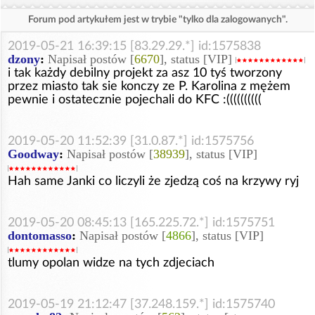
Forum pod artykułem jest w trybie "tylko dla zalogowanych".
2019-05-21 16:39:15 [83.29.29.*] id:1575838
dzony
:
Napisał postów [
6670
], status [VIP]
i tak każdy debilny projekt za asz 10 tyś tworzony
przez miasto tak sie konczy ze P. Karolina z mężem
pewnie i ostatecznie pojechali do KFC :((((((((((
2019-05-20 11:52:39 [31.0.87.*] id:1575756
Goodway
:
Napisał postów [
38939
], status [VIP]
Hah same Janki co liczyli że zjedzą coś na krzywy ryj
2019-05-20 08:45:13 [165.225.72.*] id:1575751
dontomasso
:
Napisał postów [
4866
], status [VIP]
tlumy opolan widze na tych zdjeciach
2019-05-19 21:12:47 [37.248.159.*] id:1575740