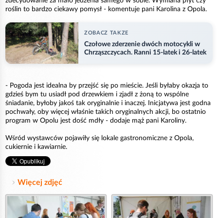
zdecydowanie za mało jedzenia samego w sobie. Wymiana płyt czy
roślin to bardzo ciekawy pomysł - komentuje pani Karolina z Opola.
ZOBACZ TAKZE
Czołowe zderzenie dwóch motocykli w
Chrząszczycach. Ranni 15-latek i 26-latek
- Pogoda jest idealna by przejść się po mieście. Jeśli byłaby okazja to
gdzieś bym tu usiadł pod drzewkiem i zjadł z żoną to wspólne
śniadanie, byłoby jakoś tak oryginalnie i inaczej. Inicjatywa jest godna
pochwały, oby więcej właśnie takich oryginalnych akcji, bo ostatnio
program w Opolu jest dość mdły - dodaje mąż pani Karoliny.
Wśród wystawców pojawiły się lokale gastronomiczne z Opola,
cukiernie i kawiarnie.
Więcej zdjęć