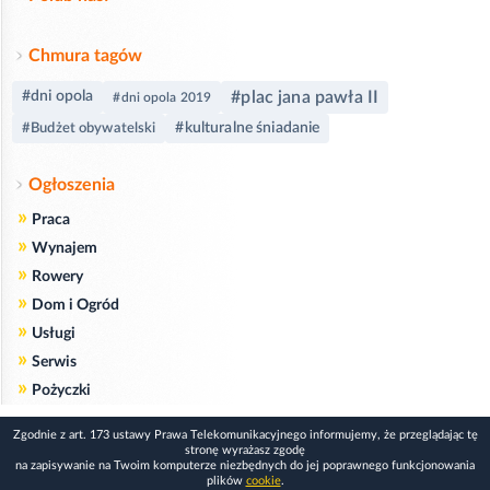
Chmura tagów
#plac jana pawła II
#dni opola
#dni opola 2019
#kulturalne śniadanie
#Budżet obywatelski
Ogłoszenia
»
Praca
»
Wynajem
»
Rowery
»
Dom i Ogród
»
Usługi
»
Serwis
»
Pożyczki
Zgodnie z art. 173 ustawy Prawa Telekomunikacyjnego informujemy, że przeglądając tę
stronę wyrażasz zgodę
na zapisywanie na Twoim komputerze niezbędnych do jej poprawnego funkcjonowania
plików
cookie
.