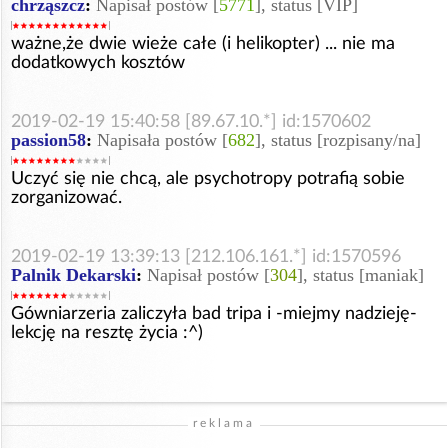
chrząszcz
:
Napisał postów [
5771
], status [VIP]
ważne,że dwie wieże całe (i helikopter) ... nie ma
dodatkowych kosztów
2019-02-19 15:40:58 [89.67.10.*] id:1570602
passion58
:
Napisała postów [
682
], status [rozpisany/na]
Uczyć się nie chcą, ale psychotropy potrafią sobie
zorganizować.
2019-02-19 13:39:13 [212.106.161.*] id:1570596
Palnik Dekarski
:
Napisał postów [
304
], status [maniak]
Gówniarzeria zaliczyła bad tripa i -miejmy nadzieję-
lekcję na resztę życia :^)
reklama