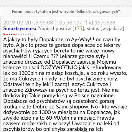
Forum pod artykułem jest w trybie "tylko dla zalogowanych".
2019-02-20 08:55:08 [185.56.137.*] id:1570628
Smartsystems
:
Napisał postów [
175
], status [wyjadacz]
A jakby to były Dopalacze to Ay-Way!!! od razu by
było. A jak to przez te gorsze dopalacze od lekarzy
psychiatrów ryjących berety to nie widzę mowy
nienawiści !! Czemu ??? Lekarze gorsze syfy i
znacznie droższe od Dopalaczy zapisują.Mojemu
koledze zapisali DOŻYWOTNIO jakiś refundowany
lek co 1300pln na miesiąc kosztuje, a po roku wyszło,
że ma Cukrzyce i nigdy nie był psychicznie chory.
Odstawił te niby leki i zaczął leczyć Cukrzyce i
znacznie Zdrowszy na psychice teraz jest. Nie ma
dołków itp.Takie pomyłki są w Polsce nagminne.
Dopalacze od psychiatrów są czestokorć gorszą
trutką niż te Dobre ze Samrtshopów. No i kto wydaje
dożywotnie po 1300 w miesiącu na Dopalacze, jak
zwykle idzie na to 60-90/pln na miesiąc.Prawda
czasem może zakłuc w oczy! Uwazajcie na leki od
pscyhiatórów bo oni chyba zarabiają na ich