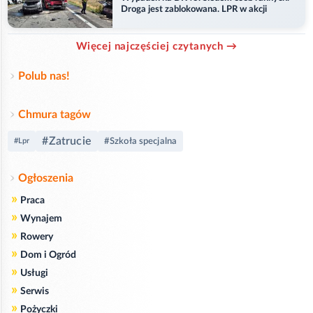
Droga jest zablokowana. LPR w akcji
Więcej najczęściej czytanych →
Polub nas!
Chmura tagów
#Zatrucie
#Szkoła specjalna
#Lpr
Ogłoszenia
»
Praca
»
Wynajem
»
Rowery
»
Dom i Ogród
»
Usługi
»
Serwis
»
Pożyczki