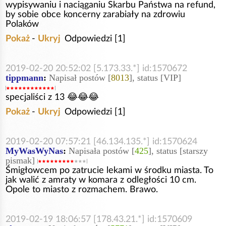
wypisywaniu i naciąganiu Skarbu Państwa na refund,
by sobie obce koncerny zarabiały na zdrowiu
Polaków
Pokaż
-
Ukryj
Odpowiedzi [1]
2019-02-20 20:52:02 [5.173.33.*] id:1570672
tippmann
:
Napisał postów [
8013
], status [VIP]
specjaliści z 13 😂😂😂
Pokaż
-
Ukryj
Odpowiedzi [1]
2019-02-20 07:57:21 [46.134.135.*] id:1570624
MyWasWyNas
:
Napisała postów [
425
], status [starszy
pismak]
Śmigłowcem po zatrucie lekami w środku miasta. To
jak walić z amraty w komara z odległości 10 cm.
Opole to miasto z rozmachem. Brawo.
2019-02-19 18:06:57 [178.43.21.*] id:1570609