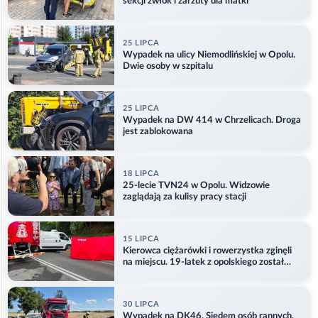
sekcji zwłok i zarzuty dla matki
25 LIPCA
Wypadek na ulicy Niemodlińskiej w Opolu.
Dwie osoby w szpitalu
25 LIPCA
Wypadek na DW 414 w Chrzelicach. Droga
jest zablokowana
18 LIPCA
25-lecie TVN24 w Opolu. Widzowie
zaglądają za kulisy pracy stacji
15 LIPCA
Kierowca ciężarówki i rowerzystka zginęli
na miejscu. 19-latek z opolskiego został
ranny
30 LIPCA
Wypadek na DK46. Siedem osób rannych.