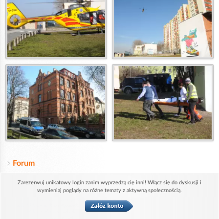
Forum
Zarezerwuj unikatowy login zanim wyprzedzą cię inni! Włącz się do dyskusji i
wymieniaj poglądy na różne tematy z aktywną społecznością.