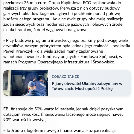
przekracza 25 mln euro. Grupa Kapitałowa ECO zaplanowała do
realizacji trzy grupy projektów. Pierwsza z nich dotyczy budowy
gazowych układów kogeneracyjnych i pochłonie ponad połowę
budżetu całego programu. Kolejne dwie grupy obejmują realizację
zadań sieciowych oraz modernizację gazowych i olejowych źródeł
ciepła i zamianę źródeł węglowych na gazowe.
- Przy budowie programu inwestycyjnego braliśmy pod uwagę wiele
czynników, naszym priorytetem była jednak jego realność - podkreśla
Paweł Krawczyk - dla wielu zadań mamy zaplanowane
współfinansowanie z funduszy unijnych z Funduszu Spójności, w
ramach Programu Operacyjnego Infrastruktura i Środowisko.
ZOBACZ TAKZE
Pijany obywatel Ukrainy zatrzymany w
Tułowicach. Musi opuścić Polskę
EBI finansuje do 50% wartości zadania, jednak dzięki pozyskanym
dotacjom wysokość finansowania łączonego może sięgnąć nawet
90% wartości inwestycji.
- To źródło długoterminowego finansowania służące realizacji