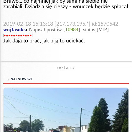
Brawo... co najmniej jak by sami na siebie nie
zarabiali. Dziadzia się cieszy - wnuczek będzie spłacał
2019-02-18 15:13:18 [217.173.195.*] id:1570542
wojtasoks
:
Napisał postów [
10984
], status [VIP]
Jak dają to brać, jak biją to uciekać.
reklama
NAJNOWSZE