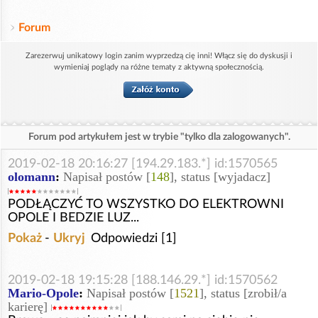
Forum
Zarezerwuj unikatowy login zanim wyprzedzą cię inni! Włącz się do dyskusji i
wymieniaj poglądy na różne tematy z aktywną społecznością.
Forum pod artykułem jest w trybie "tylko dla zalogowanych".
2019-02-18 20:16:27 [194.29.183.*] id:1570565
olomann
:
Napisał postów [
148
], status [wyjadacz]
PODŁĄCZYĆ TO WSZYSTKO DO ELEKTROWNI
OPOLE I BEDZIE LUZ...
Pokaż
-
Ukryj
Odpowiedzi [1]
2019-02-18 19:15:28 [188.146.29.*] id:1570562
Mario-Opole
:
Napisał postów [
1521
], status [zrobił/a
karierę]