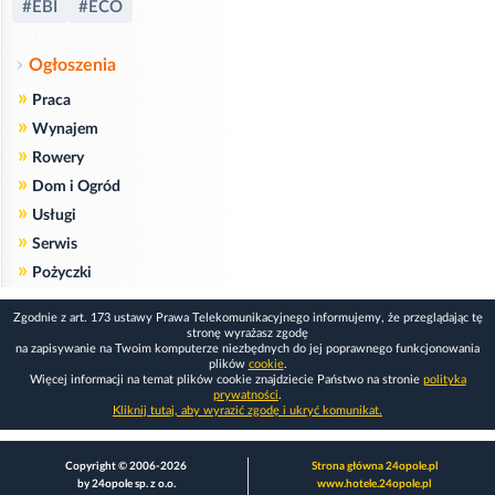
#EBI
#ECO
Ogłoszenia
»
Praca
»
Wynajem
»
Rowery
»
Dom i Ogród
»
Usługi
»
Serwis
»
Pożyczki
Zgodnie z art. 173 ustawy Prawa Telekomunikacyjnego informujemy, że przeglądając tę
stronę wyrażasz zgodę
na zapisywanie na Twoim komputerze niezbędnych do jej poprawnego funkcjonowania
plików
cookie
.
Więcej informacji na temat plików cookie znajdziecie Państwo na stronie
polityka
prywatności
.
Kliknij tutaj, aby wyrazić zgodę i ukryć komunikat.
Copyright © 2006-2026
Strona główna 24opole.pl
by 24opole sp. z o.o.
www.hotele.24opole.pl