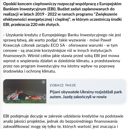
Opolski koncern ciepłowniczy rozpoczął współpracę z Europejskim
Bankiem Inwestycyjnym (EBI). Budżet zadań zaplanowanych do
realizacji w latach 2019 - 2022 w ramach programu "Zwiększenie
efektywności energetycznej i cieplnej", w którym uczestniczą środki
EBI, przekracza 220 mln złotych.
- Uzyskanie kredytu z Europejskiego Banku Inwestycyjnego nie jest
sprawą łatwą, ale warto podjąć takie wyzwanie - mówi Paweł
Krawczyk członek zarządu ECO SA - oferowane warunki - w tym
cenowe - są znacznie korzystniejsze niż w innych instytucjach
finansowych. Wśród celów jakie stawia przed sobą EBI jest mowa
wprost o wspieraniu działań w dziedzinie klimatu, a przedstawiony
przez nas program inwestycyjny ma istotny wpływ na poprawę
środowiska i ochronę klimatu.
ZOBACZ TAKZE
Pijani obywatele Ukrainy rozjeżdżali park
autem. Jazdę zakończyli w rowie
EBI podejmuje decyzje w zakresie udzielania kredytów na podstawie
analiz jakości projektów, jednak do bezpośredniego finansowania
zakwalifikować mogę się tylko te, których wartość jest znacząca i