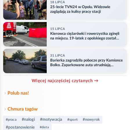
18 LIPCA
25-lecie TVN24 w Opolu. Widzowie
zaglądają za kulisy pracy stacji
15 LIPCA
Kierowca ciężarówki i rowerzystka zginęli
na miejscu. 19-latek z opolskiego został
ranny
31 LIPCA
Barierka zagrodziła pobocze przy Kamionce
Bolko. Zaparkowane auta utrudniają
przejazd
Więcej najczęściej czytanych →
Polub nas!
Chmura tagów
#nalogi
#motywacja
#nowyrok
#praca
#sport
#postanowienie
#dieta