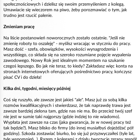
społecznościowych i dzielisz się swoim przemyśleniem z kolegą.
Umawiacie się wieczorem na piwo, żeby porozmawiać o tym, jak
trudno jest rzucić palenie.
Zmieniam pracę
Na liście postanowień noworocznych zostało ostatnie. "Jeśli nie
zmienię roboty to oszaleję" - myślisz wracając w styczniu do pracy.
Masz dość - szefa, obowiązków, wysokości wynagrodzenia i
wszystkiego, co składa się na szeroko rozumiane pojęcie wypalenia
zawodowego. Nowy Rok jest idealnym momentem na szukanie
czegoś lepszego. Bo jak nie teraz, to kiedy? Zakładasz więc konta na
stronach internetowych oferujących pośrednictwo pracy, kończysz
pisać CV i do dzieła!
Kilka dni, tygodni, miesięcy później
Coś się ruszyło, ale zawsze jest jakieś "ale". Masz już za sobą kilka
rozmów kwalifikacyjnych i stwierdzasz, że tak naprawdę trawa jest
zawsze bardziej zielona tam, gdzie nas nie ma. Bo przecież twój szef
nie jest w sumie taki najgorszy (gdzie indziej to nie wiadomo).
Wypłata jest zawsze na czas (jaka gwarancja, że w nowej pracy też
tak będzie?). Masz blisko do firmy (do innej musiałbyś dojeżdżać pół
godziny). Szkoda zostawiać biurko, bo się już przyzwyczaiłeś (tyle lat,
tyle wspomnień...). Razem z kolegami z działu tworzycie zgrany zespół