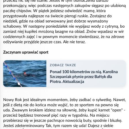
przecież nic się nie stanie. Jesteś w tym tłumaczeniu bardzo
przekonujący, więc podczas następnych zakupów sięgasz po ulubioną
paczkę chipsów. W piątek jedziesz odwiedzić mamę, która
przygotowała najlepsze na świecie pierogi ruskie. Zostajesz do
niedzieli, gdzie na obiad serwowany jest dobrze wysmażony
schabowy. W następny poniedziałek nie wypijasz wody z cytryną, bo
zamiast niej kupiłeś mrożoną lasagne na obiad. Znów wpadasz w wir
codziennych zajęć i w pewnym momencie stwierdzasz, że na zdrowe
odżywianie przyjdzie jeszcze czas. Ale nie teraz.
Zaczynam uprawiać sport
ZOBACZ TAKZE
Ponad 100 kilometrów za nią. Karolina
Szczepaniak płynie przez Bałtyk dla
Piotra. Aktualizacja
Nowy Rok jest idealnym momentem, żeby zadbać o sylwetkę. Nawet,
jeśli z dietą nie do końca może wyjść, to ze sportem na pewno się
uda. Żwawym krokiem idziesz na siłownię, żeby kupić karnet "open" -
przecież będziesz trenował pięć razy w tygodniu. Na miejscu
przebierasz się w jeszcze pachnące nowością buty, spodnie i bluzkę.
Jesteś zdeterminowany Tak, tym razem się uda! Dajesz z siebie