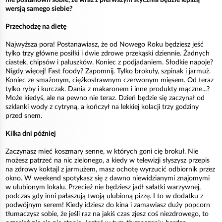
wersją samego siebie?
Przechodzę na dietę
Najwyższa pora! Postanawiasz, że od Nowego Roku będziesz jeść
tylko trzy główne posiłki i dwie zdrowe przekąski dziennie. Żadnych
ciastek, chipsów i paluszków. Koniec z podjadaniem. Słodkie napoje?
Nigdy więcej! Fast foody? Zapomnij. Tylko brokuły, szpinak i jarmuż.
Koniec ze smażonym, ciężkostrawnym czerwonym mięsem. Od teraz
tylko ryby i kurczak. Dania z makaronem i inne produkty mączne...?
Może kiedyś, ale na pewno nie teraz. Dzień będzie się zaczynał od
szklanki wody z cytryną, a kończył na lekkiej kolacji trzy godziny
przed snem.
Kilka dni później
Zaczynasz mieć koszmary senne, w których goni cię brokuł. Nie
możesz patrzeć na nic zielonego, a kiedy w telewizji słyszysz przepis
na zdrowy koktajl z jarmużem, masz ochotę wyrzucić odbiornik przez
okno. W weekend spotykasz się z dawno niewidzianymi znajomymi
w ulubionym lokalu. Przecież nie będziesz jadł sałatki warzywnej,
podczas gdy inni pałaszują twoją ulubioną pizzę. I to w dodatku z
podwójnym serem! Kiedy idziesz do kina i zamawiasz duży popcorn
tłumaczysz sobie, że jeśli raz na jakiś czas zjesz coś niezdrowego, to