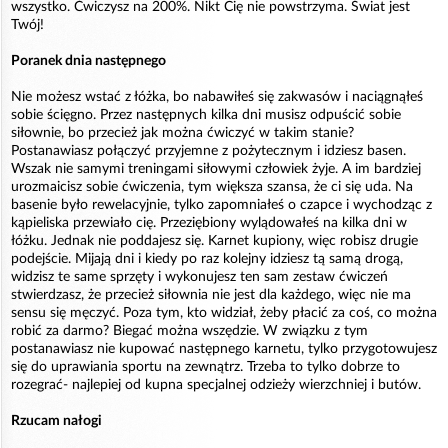
wszystko. Ćwiczysz na 200%. Nikt Cię nie powstrzyma. Świat jest
Twój!
Poranek dnia następnego
Nie możesz wstać z łóżka, bo nabawiłeś się zakwasów i naciągnąłeś
sobie ścięgno. Przez następnych kilka dni musisz odpuścić sobie
siłownie, bo przecież jak można ćwiczyć w takim stanie?
Postanawiasz połączyć przyjemne z pożytecznym i idziesz basen.
Wszak nie samymi treningami siłowymi człowiek żyje. A im bardziej
urozmaicisz sobie ćwiczenia, tym większa szansa, że ci się uda. Na
basenie było rewelacyjnie, tylko zapomniałeś o czapce i wychodząc z
kąpieliska przewiało cię. Przeziębiony wylądowałeś na kilka dni w
łóżku. Jednak nie poddajesz się. Karnet kupiony, więc robisz drugie
podejście. Mijają dni i kiedy po raz kolejny idziesz tą samą drogą,
widzisz te same sprzęty i wykonujesz ten sam zestaw ćwiczeń
stwierdzasz, że przecież siłownia nie jest dla każdego, więc nie ma
sensu się męczyć. Poza tym, kto widział, żeby płacić za coś, co można
robić za darmo? Biegać można wszędzie. W związku z tym
postanawiasz nie kupować następnego karnetu, tylko przygotowujesz
się do uprawiania sportu na zewnątrz. Trzeba to tylko dobrze to
rozegrać- najlepiej od kupna specjalnej odzieży wierzchniej i butów.
Rzucam nałogi