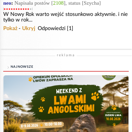
neo
:
Napisała postów [
2108
], status [Szycha]
W Nowy Rok warto wejść stosunkowo aktywnie. i nie
tylko w rok...
Pokaż
-
Ukryj
Odpowiedzi [1]
reklama
NAJNOWSZE