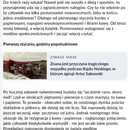
Do trzech razy sztuka! Nawet jeśli nie wyszło z dietą i sportem, to
przynajmniej uda się z ograniczeniem nałogów. Czy to nie właśnie po
to człowiek ma kilka postanowień noworocznych, żeby w końcu
jedno zrealizować? Dlatego od pierwszego stycznia koniec z
papierosami, napojami wysokoprocentowymi i litrami kawy. Od teraz
mniej telewizji, a więcej książek. Postanawiasz wylogować się z
mediów społecznościowych i zacząć więcej czytać.
Pierwszy stycznia, godziny popołudniowe
ZOBACZ TAKZE
Znana jest przyczyna tragicznego
wypadku podczas Rajdu Nyskiego, w
którym zginął Artur Sękowski
Po hucznej zabawie sylwestrowej budzisz się "wcześnie rano, skoro
świt" czyli w okolicach piętnastej i pierwsze o czym marzysz, to kawa
i papieros. To prawda - obiecałeś sobie, że ostatniego dymka puścisz
dokładnie o północy, ale dzisiaj się nie liczy. Tak naprawdę dzisiaj, to
jeszcze wczoraj, więc zaczynasz od jutra. Jednak następnego dnia
okazuje się, że rezygnacja z kawy i papierosa - najlepszego połączenia,
jakie człowiek kiedykolwiek wymyślił - nie jest wcale takie proste.
Przeglądasz najnowsze doniesienia ze świata mediów