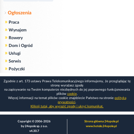
Ogłoszenia
»
Praca
»
Wynajem
»
Rowery
»
Dom i Ogród
»
Usługi
»
Serwis
»
Pożyczki
Zgodnie z art. 173 ustawy Prawa Telekomunikacyjnego informujemy, że przeglądając tę
stronę wyrażasz zgodę
na zapisywanie na Twoim komputerze niezbędnych do jej poprawnego funkcjonowania
plików
cookie
.
Więcej informacji na temat plików cookie znajdziecie Państwo na stronie
polityka
prywatności
.
Kliknij tutaj, aby wyrazić zgodę i ukryć komunikat.
Copyright © 2006-2026
Strona główna 24opole.pl
by 24opole sp. z o.o.
www.hotele.24opole.pl
v4.30.7