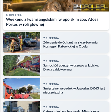
8 SIERPNIA
Weekend z lwami angolskimi w opolskim zoo. Atos i
Portos w roli głównej
7 SIERPNIA
Zderzenie dwóch aut na skrzyżowaniu
Kośnego i Katowickiej w Opolu
7 SIERPNIA
Samochód uderzył w drzewo w Izbicku.
Droga zablokowana
7 SIERPNIA
Śmiertelny wypadek w Jaworku. DK43 jest
nieprzejezdna
7 SIERPNIA
Cztery miesiące bez wody. Mieszkańcy