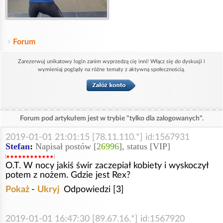
Forum
Zarezerwuj unikatowy login zanim wyprzedzą cię inni! Włącz się do dyskusji i
wymieniaj poglądy na różne tematy z aktywną społecznością.
Forum pod artykułem jest w trybie "tylko dla zalogowanych".
2019-01-01 21:01:15 [78.11.110.*] id:1567931
Stefan
:
Napisał postów [
26996
], status [VIP]
O.T. W nocy jakiś świr zaczepiał kobiety i wyskoczył
potem z nożem. Gdzie jest Rex?
Pokaż
-
Ukryj
Odpowiedzi [3]
2019-01-01 16:47:30 [89.67.16.*] id:1567920