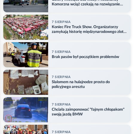
Komorzna wciąż czekają na rozwiązanie
problemu
7 SIERPNIA
Koniec Fire Truck Show. Organizatorzy
zamykają historię międzynarodowego zlotu
w Główczycach
7 SIERPNIA
Brak pasów był początkiem problemów
7 SIERPNIA
Slalomem na hulajnodze prosto do
policyjnego aresztu
7 SIERPNIA
Chciała zaimponować "fajnym chłopakom"
swoją jazdą BMW
7 SIERPNIA