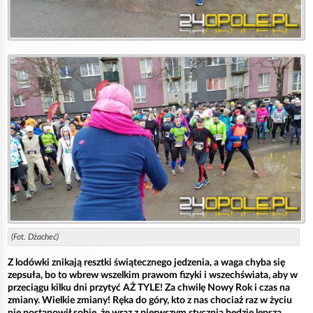
(Fot. Dżacheć)
Z lodówki znikają resztki świątecznego jedzenia, a waga chyba się
zepsuła, bo to wbrew wszelkim prawom fizyki i wszechświata, aby w
przeciągu kilku dni przytyć AŻ TYLE! Za chwilę Nowy Rok i czas na
zmiany. Wielkie zmiany! Ręka do góry, kto z nas chociaż raz w życiu
nie postanowił sobie, że wraz z pierwszym stycznia będzie lepszą