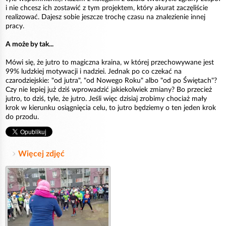
i nie chcesz ich zostawić z tym projektem, który akurat zaczęliście
realizować. Dajesz sobie jeszcze trochę czasu na znalezienie innej
pracy.
A może by tak...
Mówi się, że jutro to magiczna kraina, w której przechowywane jest
99% ludzkiej motywacji i nadziei. Jednak po co czekać na
czarodziejskie: "od jutra", "od Nowego Roku" albo "od po Świętach"?
Czy nie lepiej już dziś wprowadzić jakiekolwiek zmiany? Bo przecież
jutro, to dziś, tyle, że jutro. Jeśli więc dzisiaj zrobimy chociaż mały
krok w kierunku osiągnięcia celu, to jutro będziemy o ten jeden krok
do przodu.
Więcej zdjęć