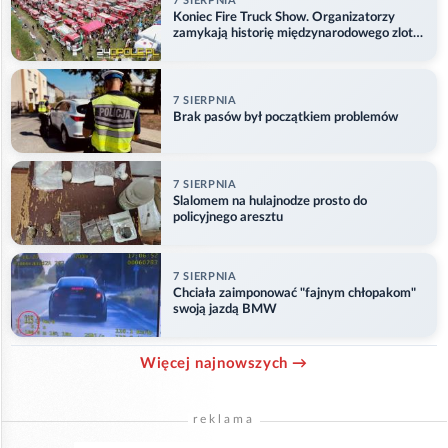
7 SIERPNIA
Koniec Fire Truck Show. Organizatorzy
zamykają historię międzynarodowego zlotu
w Główczycach
7 SIERPNIA
Brak pasów był początkiem problemów
7 SIERPNIA
Slalomem na hulajnodze prosto do
policyjnego aresztu
7 SIERPNIA
Chciała zaimponować "fajnym chłopakom"
swoją jazdą BMW
Więcej najnowszych →
reklama