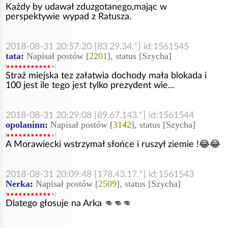
Każdy by udawał zduzgotanego,mając w
perspektywie wypad z Ratusza.
2018-08-31 20:57:20 [83.29.34.*] id:1561545
tata
:
Napisał postów [
2201
], status [Szycha]
Straż miejska tez załatwia dochody mała blokada i
100 jest ile tego jest tylko prezydent wie...
2018-08-31 20:29:08 [89.67.143.*] id:1561544
opolaninn
:
Napisał postów [
3142
], status [Szycha]
A Morawiecki wstrzymał słońce i ruszył ziemie !😂😂
2018-08-31 20:09:48 [178.43.17.*] id:1561543
Nerka
:
Napisał postów [
2509
], status [Szycha]
Dlatego głosuje na Arka 👊👊👊