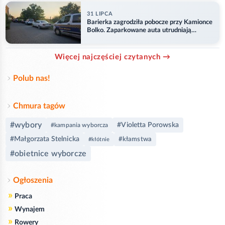
31 LIPCA
Barierka zagrodziła pobocze przy Kamionce
Bolko. Zaparkowane auta utrudniają
przejazd
Więcej najczęściej czytanych →
Polub nas!
Chmura tagów
#wybory
#Violetta Porowska
#kampania wyborcza
#Małgorzata Stelnicka
#kłamstwa
#kłótnie
#obietnice wyborcze
Ogłoszenia
»
Praca
»
Wynajem
»
Rowery