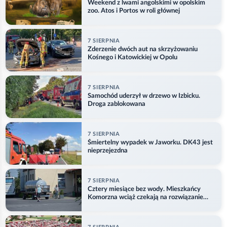
Weekend z lwami angolskimi w opolskim
zoo. Atos i Portos w roli głównej
7 SIERPNIA
Zderzenie dwóch aut na skrzyżowaniu
Kośnego i Katowickiej w Opolu
7 SIERPNIA
Samochód uderzył w drzewo w Izbicku.
Droga zablokowana
7 SIERPNIA
Śmiertelny wypadek w Jaworku. DK43 jest
nieprzejezdna
7 SIERPNIA
Cztery miesiące bez wody. Mieszkańcy
Komorzna wciąż czekają na rozwiązanie
problemu