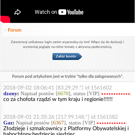
Forum
Zarezerwuj unikatowy login zanim wyprzedzą cię inni! Włącz się do dyskusji i
wymieniaj poglądy na różne tematy z aktywną społecznością.
Forum pod artykułem jest w trybie "tylko dla zalogowanych".
2018-09-02 18:06:41 [83.29.29.*] id:1561602
dzony
:
Napisał postów [
6670
], status [VIP]
co za chołota rządzi w tym kraju i regionie!!!!!!
2018-09-01 21:35:26 [217.99.148.*] id:1561582
Gaz
:
Napisał postów [
6367
], status [VIP]
Złodzieje i szmalcownicy z Platformy Obywatelskiej i
babochłopy,będziecie siedziec.