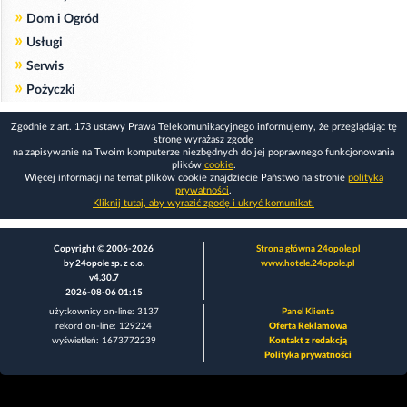
»
Dom i Ogród
»
Usługi
»
Serwis
»
Pożyczki
Zgodnie z art. 173 ustawy Prawa Telekomunikacyjnego informujemy, że przeglądając tę
stronę wyrażasz zgodę
na zapisywanie na Twoim komputerze niezbędnych do jej poprawnego funkcjonowania
plików
cookie
.
Więcej informacji na temat plików cookie znajdziecie Państwo na stronie
polityka
prywatności
.
Kliknij tutaj, aby wyrazić zgodę i ukryć komunikat.
Copyright © 2006-2026
Strona główna 24opole.pl
by 24opole sp. z o.o.
www.hotele.24opole.pl
v4.30.7
2026-08-06 01:15
użytkownicy on-line: 3137
Panel Klienta
rekord on-line: 129224
Oferta Reklamowa
wyświetleń: 1673772239
Kontakt z redakcją
Polityka prywatności