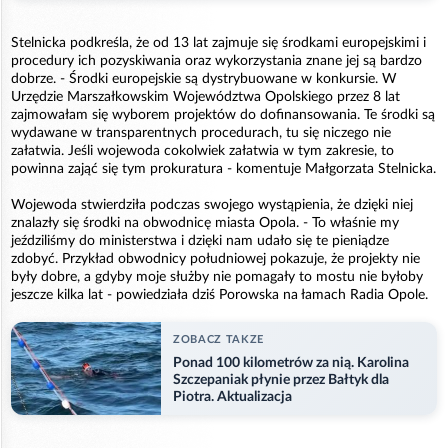
Stelnicka podkreśla, że od 13 lat zajmuje się środkami europejskimi i
procedury ich pozyskiwania oraz wykorzystania znane jej są bardzo
dobrze. - Środki europejskie są dystrybuowane w konkursie. W
Urzędzie Marszałkowskim Województwa Opolskiego przez 8 lat
zajmowałam się wyborem projektów do dofinansowania. Te środki są
wydawane w transparentnych procedurach, tu się niczego nie
załatwia. Jeśli wojewoda cokolwiek załatwia w tym zakresie, to
powinna zająć się tym prokuratura - komentuje Małgorzata Stelnicka.
Wojewoda stwierdziła podczas swojego wystąpienia, że dzięki niej
znalazły się środki na obwodnicę miasta Opola. - To właśnie my
jeździliśmy do ministerstwa i dzięki nam udało się te pieniądze
zdobyć. Przykład obwodnicy południowej pokazuje, że projekty nie
były dobre, a gdyby moje służby nie pomagały to mostu nie byłoby
jeszcze kilka lat - powiedziała dziś Porowska na łamach Radia Opole.
ZOBACZ TAKZE
Ponad 100 kilometrów za nią. Karolina
Szczepaniak płynie przez Bałtyk dla
Piotra. Aktualizacja