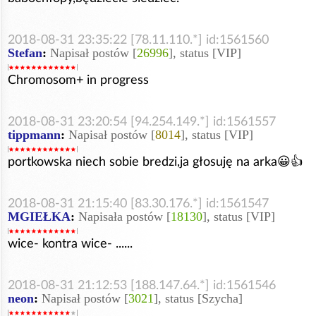
2018-08-31 23:35:22 [78.11.110.*] id:1561560
Stefan
:
Napisał postów [
26996
], status [VIP]
Chromosom+ in progress
2018-08-31 23:20:54 [94.254.149.*] id:1561557
tippmann
:
Napisał postów [
8014
], status [VIP]
portkowska niech sobie bredzi,ja głosuję na arka😀👍
2018-08-31 21:15:40 [83.30.176.*] id:1561547
MGIEŁKA
:
Napisała postów [
18130
], status [VIP]
wice- kontra wice- ......
2018-08-31 21:12:53 [188.147.64.*] id:1561546
neon
:
Napisał postów [
3021
], status [Szycha]