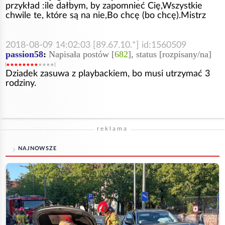
przykład :ile dałbym, by zapomnieć Cię,Wszystkie
chwile te, które są na nie,Bo chcę (bo chcę).Mistrz
2018-08-09 14:02:03 [89.67.10.*] id:1560509
passion58
:
Napisała postów [
682
], status [rozpisany/na]
Dziadek zasuwa z playbackiem, bo musi utrzymać 3
rodziny.
reklama
NAJNOWSZE