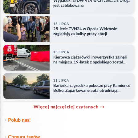
Wypadek na DW 414 w Chrzelicach. Droga
jest zablokowana
18 LIPCA
25-lecie TVN24 w Opolu. Widzowie
zaglądają za kulisy pracy stacji
15 LIPCA
Kierowca ciężarówki i rowerzystka zginęli
na miejscu. 19-latek z opolskiego został
ranny
31 LIPCA
Barierka zagrodziła pobocze przy Kamionce
Bolko. Zaparkowane auta utrudniają
przejazd
Więcej najczęściej czytanych →
Polub nas!
Chmura tagów