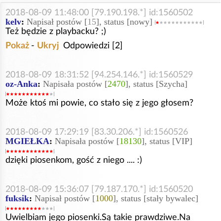
2018-08-09 11:48:00 [79.190.198.*] id:1560502
kelv
:
Napisał postów [
15
], status [nowy]
Też będzie z playbacku? ;)
Pokaż
-
Ukryj
Odpowiedzi [2]
2018-08-09 18:31:52 [94.254.146.*] id:1560529
oz-Anka
:
Napisała postów [
2470
], status [Szycha]
Może ktoś mi powie, co stało się z jego głosem?
2018-08-09 17:29:19 [83.30.206.*] id:1560526
MGIEŁKA
:
Napisała postów [
18130
], status [VIP]
dzięki piosenkom, gość z niego .... :)
2018-08-09 15:36:07 [79.187.170.*] id:1560520
fuksik
:
Napisał postów [
1000
], status [stały bywalec]
Uwielbiam jego piosenki.Są takie prawdziwe.Na