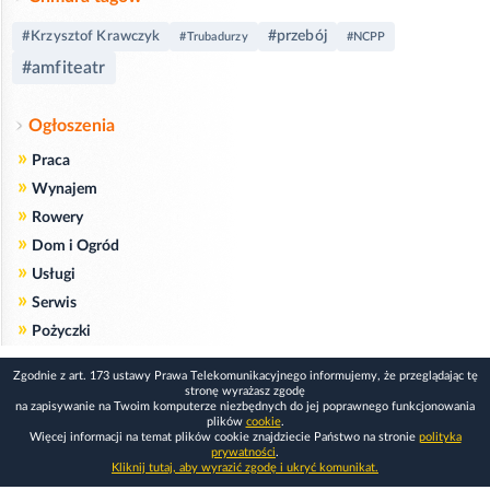
#przebój
#Krzysztof Krawczyk
#Trubadurzy
#NCPP
#amfiteatr
Ogłoszenia
»
Praca
»
Wynajem
»
Rowery
»
Dom i Ogród
»
Usługi
»
Serwis
»
Pożyczki
Zgodnie z art. 173 ustawy Prawa Telekomunikacyjnego informujemy, że przeglądając tę
stronę wyrażasz zgodę
na zapisywanie na Twoim komputerze niezbędnych do jej poprawnego funkcjonowania
plików
cookie
.
Więcej informacji na temat plików cookie znajdziecie Państwo na stronie
polityka
prywatności
.
Kliknij tutaj, aby wyrazić zgodę i ukryć komunikat.