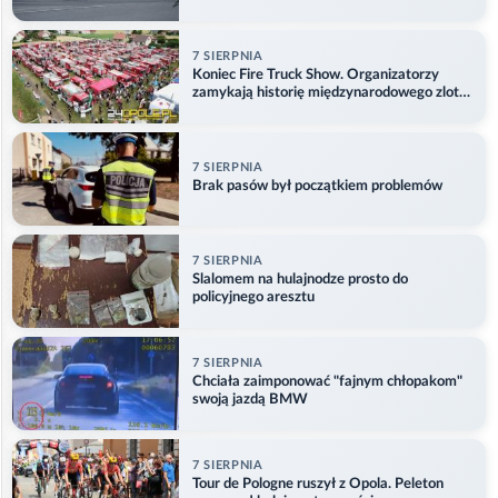
problemu
7 SIERPNIA
Koniec Fire Truck Show. Organizatorzy
zamykają historię międzynarodowego zlotu
w Główczycach
7 SIERPNIA
Brak pasów był początkiem problemów
7 SIERPNIA
Slalomem na hulajnodze prosto do
policyjnego aresztu
7 SIERPNIA
Chciała zaimponować "fajnym chłopakom"
swoją jazdą BMW
7 SIERPNIA
Tour de Pologne ruszył z Opola. Peleton