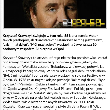
Krzysztof Krawczyk świętuje w tym roku 55 lat na scenie. Autor
takich przebojów jak "Parostatek", "Zatańczysz ze mną jeszcze raz",
"Jak minął dzień", "Mój przyjacielu", wystąpi na żywo wraz z 10
osobowym zespołem 26 sierpnia w Opolu.
Krzysztof Krawczyk to artysta którego nie trzeba przedstawiać, został
obdarzony charyzmatycznym barytonowym głosem, gitarzysta,
kompozytor. Wokalista zespołu Trubadurzy, w pierwszej połowie lat
70 rozpoczął karierę solową. W 1974 roku nagrał debiutancki album
"Byłaś mi nadzieją" i po raz pierwszy wystąpił w solo na Festiwalu w
Opolu. W 1978 roku nagrał kolejne przeboje "Jak minął dzień", "Byle
było jak" i "Pamiętam Ciebie z tamtych lat" i tym razem powracając
do Opola wygrał 26. Krajowy Festiwal Piosenki Polskiej przebojem
"Pogrążona we śnie. Natalia". Artysta był wielokrotnie nagradzany nie
tylko w Opolu ale na wielu festiwalach m.in. w Sopocie i Kołobrzegu.
Wylansował wiele niezapomnianych utworów. W 2000 roku
Krzysztof Krawczyk nagrał specjalną płytę dla Jana Pawła II "Ojcu