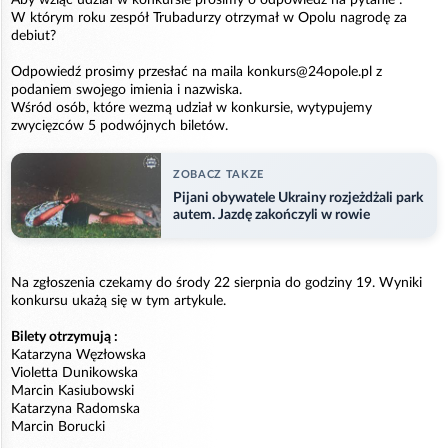
Aby wziąć udział w konkursie prosimy o odpowiedź na pytanie :
W którym roku zespół Trubadurzy otrzymał w Opolu nagrodę za
debiut?
Odpowiedź prosimy przesłać na maila konkurs@24opole.pl z
podaniem swojego imienia i nazwiska.
Wśród osób, które wezmą udział w konkursie, wytypujemy
zwycięzców 5 podwójnych biletów.
ZOBACZ TAKZE
Pijani obywatele Ukrainy rozjeżdżali park
autem. Jazdę zakończyli w rowie
Na zgłoszenia czekamy do środy 22 sierpnia do godziny 19. Wyniki
konkursu ukażą się w tym artykule.
Bilety otrzymują :
Katarzyna Węzłowska
Violetta Dunikowska
Marcin Kasiubowski
Katarzyna Radomska
Marcin Borucki