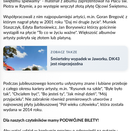
świętemu śpiewamy" - materiał z albumu zaprezentował na Placu św.
Piotra w Rzymie, a po występie wręczył złotą płytę Ojcowi Świętemu.
Współpracowali z nim najpopularniejsi artyści, m.in. Goran Bregović z
którym nagrał płytę w 2001 roku "Daj mi drugie życie". Muniek
Staszczyk, Edyta Bartosiewicz, Jan Borysewicz którzy gościnnie
wystąpili na płycie "To co w życiu ważne". Większość albumów
artysty pokryła się złotem lub platyną.
ZOBACZ TAKZE
Śmiertelny wypadek w Jaworku. DK43
jest nieprzejezdna
Podczas jubileuszowego koncertu usłyszymy znane i lubiane przeboje
z całego okresu kariery artysty, m.in. "Rysunek na szkle", "Byle było
tak", "Chciałem być", "Bo jesteś ty", "Jak minął dzień", "Mój
przyjacielu". Nie zabraknie również premierowych utworów z
najnowszej płyty jubileuszowej "Pół wieku człowieku", która została
wydana w 2014 roku.
Dla naszych czytelników mamy PODWÓJNE BILETY!