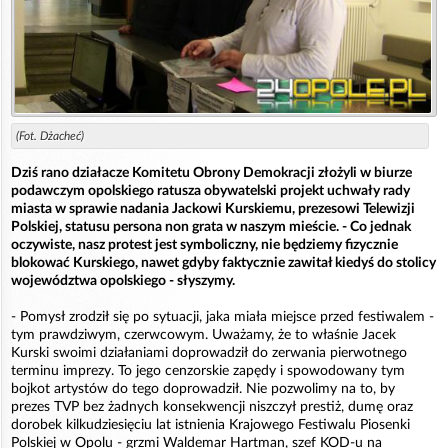
(Fot. Dżacheć)
Dziś rano działacze Komitetu Obrony Demokracji złożyli w biurze
podawczym opolskiego ratusza obywatelski projekt uchwały rady
miasta w sprawie nadania Jackowi Kurskiemu, prezesowi Telewizji
Polskiej, statusu persona non grata w naszym mieście. - Co jednak
oczywiste, nasz protest jest symboliczny, nie będziemy fizycznie
blokować Kurskiego, nawet gdyby faktycznie zawitał kiedyś do stolicy
województwa opolskiego - słyszymy.
- Pomysł zrodził się po sytuacji, jaka miała miejsce przed festiwalem -
tym prawdziwym, czerwcowym. Uważamy, że to właśnie Jacek
Kurski swoimi działaniami doprowadził do zerwania pierwotnego
terminu imprezy. To jego cenzorskie zapędy i spowodowany tym
bojkot artystów do tego doprowadził. Nie pozwolimy na to, by
prezes TVP bez żadnych konsekwencji niszczył prestiż, dumę oraz
dorobek kilkudziesięciu lat istnienia Krajowego Festiwalu Piosenki
Polskiej w Opolu - grzmi Waldemar Hartman, szef KOD-u na