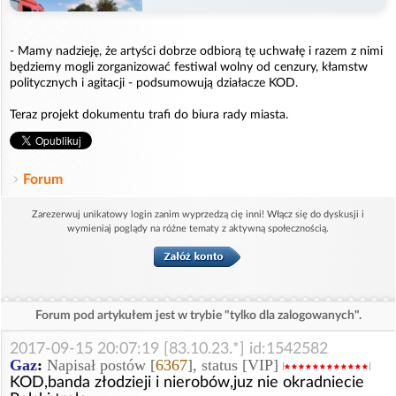
- Mamy nadzieję, że artyści dobrze odbiorą tę uchwałę i razem z nimi
będziemy mogli zorganizować festiwal wolny od cenzury, kłamstw
politycznych i agitacji - podsumowują działacze KOD.
Teraz projekt dokumentu trafi do biura rady miasta.
Forum
Zarezerwuj unikatowy login zanim wyprzedzą cię inni! Włącz się do dyskusji i
wymieniaj poglądy na różne tematy z aktywną społecznością.
Forum pod artykułem jest w trybie "tylko dla zalogowanych".
2017-09-15 20:07:19 [83.10.23.*] id:1542582
Gaz
:
Napisał postów [
6367
], status [VIP]
KOD,banda złodzieji i nierobów,juz nie okradniecie