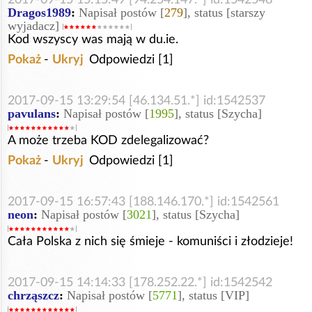
Dragos1989
:
Napisał postów [
279
], status [starszy
wyjadacz]
Kod wszyscy was mają w du.ie.
Pokaż
-
Ukryj
Odpowiedzi [1]
2017-09-15 13:29:54 [46.134.51.*] id:1542537
pavulans
:
Napisał postów [
1995
], status [Szycha]
A może trzeba KOD zdelegalizować?
Pokaż
-
Ukryj
Odpowiedzi [1]
2017-09-15 16:57:43 [188.146.170.*] id:1542561
neon
:
Napisał postów [
3021
], status [Szycha]
Cała Polska z nich się śmieje - komuniści i złodzieje!
2017-09-15 14:14:33 [178.252.22.*] id:1542542
chrząszcz
:
Napisał postów [
5771
], status [VIP]