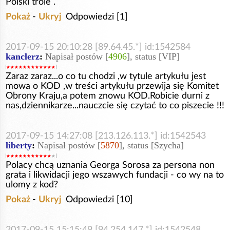
Polski trole .
Pokaż
-
Ukryj
Odpowiedzi [1]
2017-09-15 20:10:28 [89.64.45.*] id:1542584
kanclerz
:
Napisał postów [
4906
], status [VIP]
Zaraz zaraz...o co tu chodzi ,w tytule artykułu jest
mowa o KOD ,w treści artykułu przewija się Komitet
Obrony Kraju,a potem znowu KOD.Robicie durni z
nas,dziennikarze...nauczcie się czytać to co piszecie !!!
2017-09-15 14:27:08 [213.126.113.*] id:1542543
liberty
:
Napisał postów [
5870
], status [Szycha]
Polacy chcą uznania Georga Sorosa za persona non
grata i likwidacji jego wszawych fundacji - co wy na to
ulomy z kod?
Pokaż
-
Ukryj
Odpowiedzi [10]
2017-09-15 15:15:49 [94.254.147.*] id:1542548