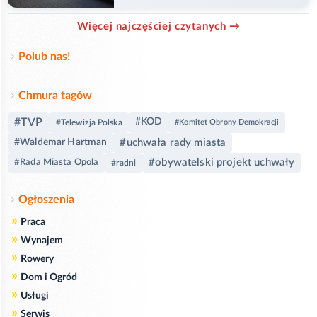
Więcej najczęściej czytanych →
Polub nas!
Chmura tagów
#TVP
#KOD
#Telewizja Polska
#Komitet Obrony Demokracji
#uchwała rady miasta
#Waldemar Hartman
#obywatelski projekt uchwały
#Rada Miasta Opola
#radni
Ogłoszenia
»
Praca
»
Wynajem
»
Rowery
»
Dom i Ogród
»
Usługi
»
Serwis