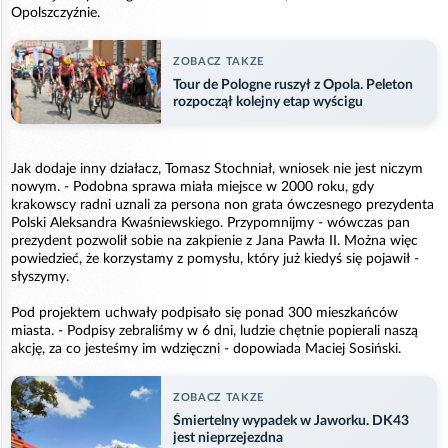
Opolszczyźnie.
ZOBACZ TAKZE
Tour de Pologne ruszył z Opola. Peleton
rozpoczął kolejny etap wyścigu
Jak dodaje inny działacz, Tomasz Stochniał, wniosek nie jest niczym
nowym. - Podobna sprawa miała miejsce w 2000 roku, gdy
krakowscy radni uznali za persona non grata ówczesnego prezydenta
Polski Aleksandra Kwaśniewskiego. Przypomnijmy - wówczas pan
prezydent pozwolił sobie na zakpienie z Jana Pawła II. Można więc
powiedzieć, że korzystamy z pomysłu, który już kiedyś się pojawił -
słyszymy.
Pod projektem uchwały podpisało się ponad 300 mieszkańców
miasta. - Podpisy zebraliśmy w 6 dni, ludzie chętnie popierali naszą
akcję, za co jesteśmy im wdzięczni - dopowiada Maciej Sosiński.
ZOBACZ TAKZE
Śmiertelny wypadek w Jaworku. DK43
jest nieprzejezdna