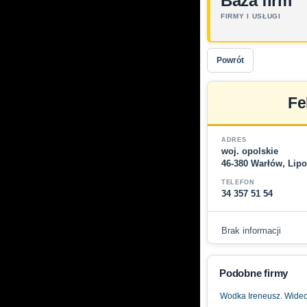
Baza firm
FIRMY I USŁUGI
Powrót
Fe
ADRES
woj. opolskie
46-380 Warłów, Lip
TELEFON
34 357 51 54
Brak informacji
Podobne firmy
Wodka Ireneusz. Wide