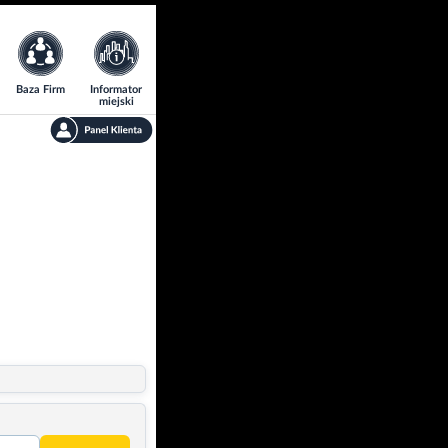
Baza Firm
Informator
miejski