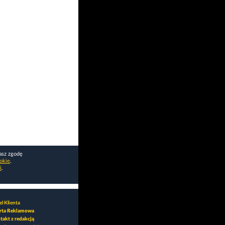
asz zgodę
okie
.
i
.
l Klienta
rta Reklamowa
takt z redakcją