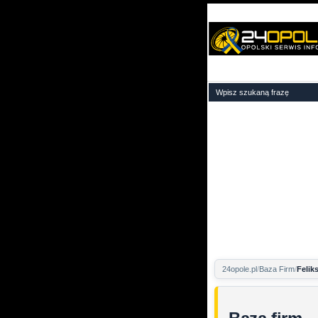
24opole.pl
Baza Firm
Felik