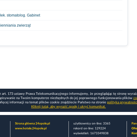
lek. stomatolog. Gabinet
ienniania zwierząt
z art. 173 ustawy Prawa Telekomunikacyjnego informujemy, że przeglądając tę stronę wyraż
apisywanie na Twoim komputerze niezbędnych do jej poprawnego funkcjonowania plików
co
ięcej informacji na temat plików cookie znajdziecie Państwo na stronie
polityka prywatnośc
Kliknij tutaj, aby wyrazić zgodę i ukryć komunikat.
Strona główna 24opole.pl
użytkownicy on-line: 3365
Pane
www.hotele.24opole.pl
rekord on-line: 129224
Ofe
wyświetleń: 1673349838
Kon