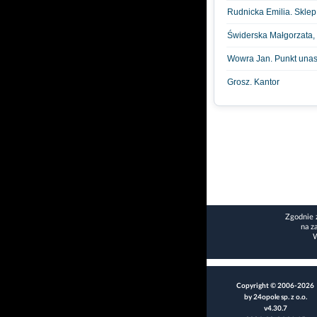
Rudnicka Emilia. Sklep
Świderska Małgorzata, 
Wowra Jan. Punkt unas
Grosz. Kantor
Zgodnie 
na z
W
Copyright © 2006-2026
by 24opole sp. z o.o.
v4.30.7