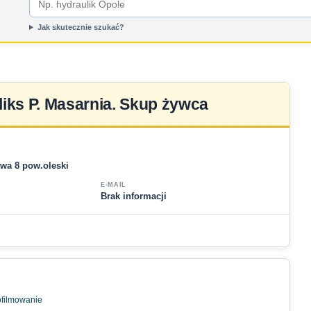
Jak skutecznie szukać?
liks P. Masarnia. Skup żywca
owa 8 pow.oleski
E-MAIL
Brak informacji
ofilmowanie