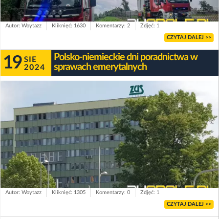
Autor: Woytazz
Kliknięć: 1630
Komentarzy: 2
Zdjęć: 1
CZYTAJ DALEJ >>
Polsko-niemieckie dni poradnictwa w
19
SIE
sprawach emerytalnych
2024
Autor: Woytazz
Kliknięć: 1305
Komentarzy: 0
Zdjęć: 1
CZYTAJ DALEJ >>