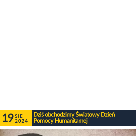
Dziś obchodzimy Światowy Dzień
19
SIE
Pomocy Humanitarnej
2024