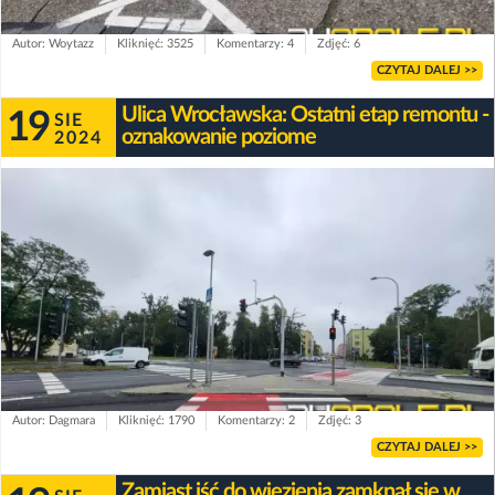
Autor: Woytazz
Kliknięć: 3525
Komentarzy: 4
Zdjęć: 6
CZYTAJ DALEJ >>
Ulica Wrocławska: Ostatni etap remontu -
19
SIE
oznakowanie poziome
2024
Autor: Dagmara
Kliknięć: 1790
Komentarzy: 2
Zdjęć: 3
CZYTAJ DALEJ >>
Zamiast iść do więzienia zamknął się w