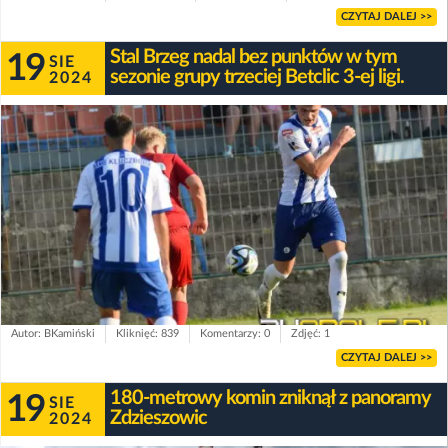
CZYTAJ DALEJ >>
Stal Brzeg nadal bez punktów w tym
19
SIE
sezonie grupy trzeciej Betclic 3-ej ligi.
2024
Autor: BKamiński
Kliknięć: 839
Komentarzy: 0
Zdjęć: 1
CZYTAJ DALEJ >>
180-metrowy komin zniknął z panoramy
19
SIE
Zdzieszowic
2024