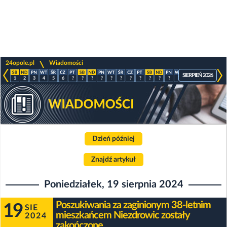
>
24opole.pl
Wiadomości
SIERPIEŃ 2026
1
2
3
4
5
6
?
?
?
?
?
?
?
?
?
?
?
?
?
?
?
?
Dzień później
Znajdź artykuł
Poniedziałek, 19 sierpnia 2024
Poszukiwania za zaginionym 38-letnim
19
SIE
mieszkańcem Niezdrowic zostały
2024
zakończone