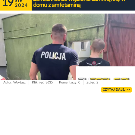
19
SIE
domu z amfetaminą
2024
Autor: Woytazz
Kliknięć: 3635
Komentarzy: 0
Zdjęć: 2
CZYTAJ DALEJ >>