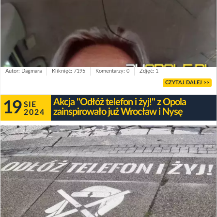
Autor: Dagmara
Kliknięć: 7195
Komentarzy: 0
Zdjęć: 1
CZYTAJ DALEJ >>
Akcja "Odłóż telefon i żyj!" z Opola
19
SIE
zainspirowało już Wrocław i Nysę
2024