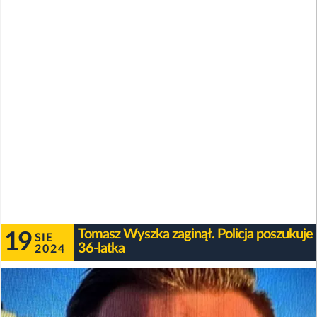
Tomasz Wyszka zaginął. Policja poszukuje
19
SIE
36-latka
2024