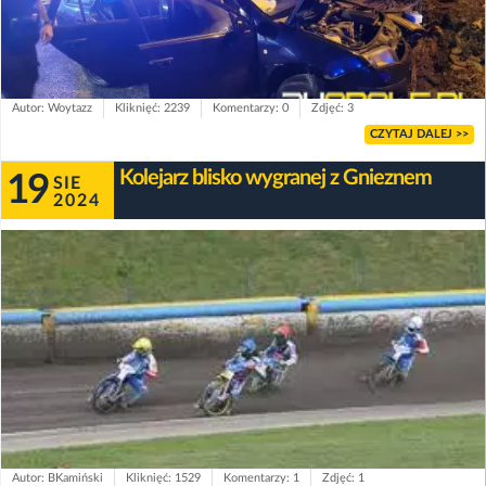
Autor: Woytazz
Kliknięć: 2239
Komentarzy: 0
Zdjęć: 3
CZYTAJ DALEJ >>
Kolejarz blisko wygranej z Gnieznem
19
SIE
2024
Autor: BKamiński
Kliknięć: 1529
Komentarzy: 1
Zdjęć: 1