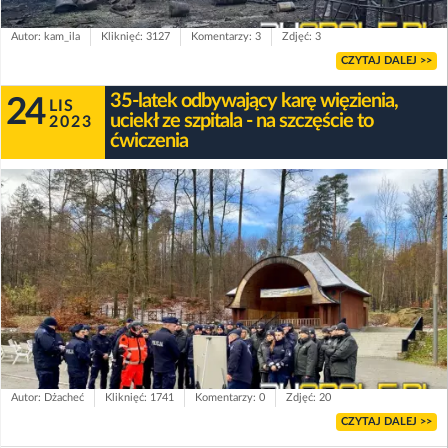
Autor: kam_ila
Kliknięć: 3127
Komentarzy: 3
Zdjęć: 3
CZYTAJ DALEJ >>
35-latek odbywający karę więzienia,
24
LIS
uciekł ze szpitala - na szczęście to
2023
ćwiczenia
Autor: Dżacheć
Kliknięć: 1741
Komentarzy: 0
Zdjęć: 20
CZYTAJ DALEJ >>