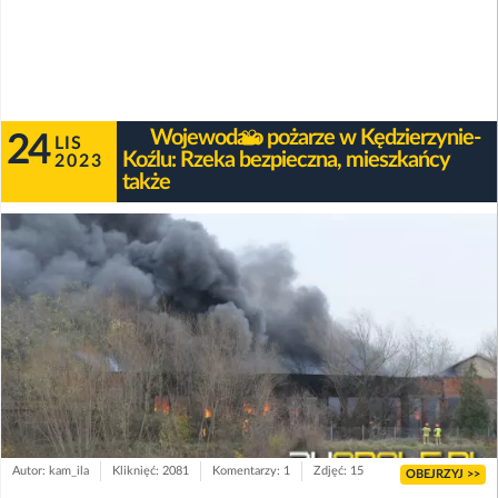
Wojewoda o pożarze w Kędzierzynie-
24
LIS
Koźlu: Rzeka bezpieczna, mieszkańcy
2023
także
Autor: kam_ila
Kliknięć: 2081
Komentarzy: 1
Zdjęć: 15
OBEJRZYJ >>