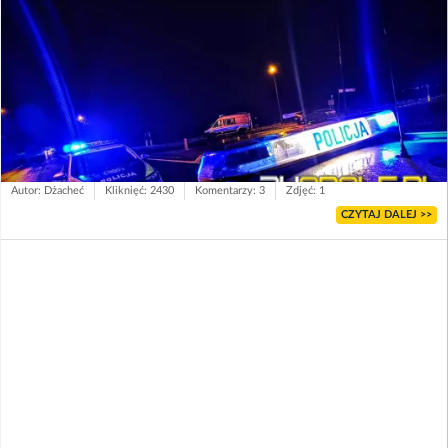
Autor: Dżacheć
Kliknięć: 2430
Komentarzy: 3
Zdjęć: 1
CZYTAJ DALEJ >>