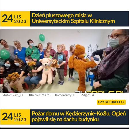
Dzień pluszowego misia w
24
LIS
Uniwersyteckim Szpitalu Klinicznym
2023
Autor: kam_ila
Kliknięć: 9082
Komentarzy: 0
Zdjęć: 34
CZYTAJ DALEJ >>
Pożar domu w Kędzierzynie-Koźlu. Ogień
24
LIS
pojawił się na dachu budynku
2023