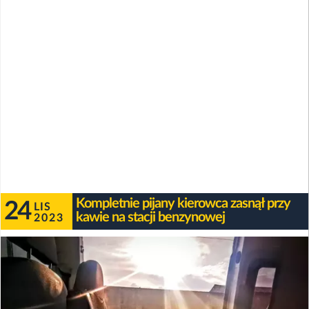
Kompletnie pijany kierowca zasnął przy
24
LIS
kawie na stacji benzynowej
2023