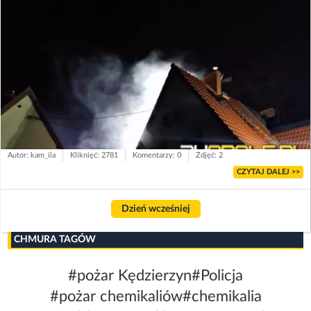
Autor: kam_ila
Kliknięć: 2781
Komentarzy: 0
Zdjęć: 2
CZYTAJ DALEJ >>
Dzień wcześniej
CHMURA TAGÓW
#pożar Kędzierzyn
#Policja
#pożar chemikaliów
#chemikalia