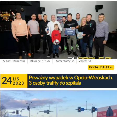
Autor: BKamiński
Kliknięć: 13190
Komentarzy: 2
Zdjęć: 53
CZYTAJ DALEJ >>
Poważny wypadek w Opolu-Wrzoskach.
24
LIS
3 osoby trafiły do szpitala
2023