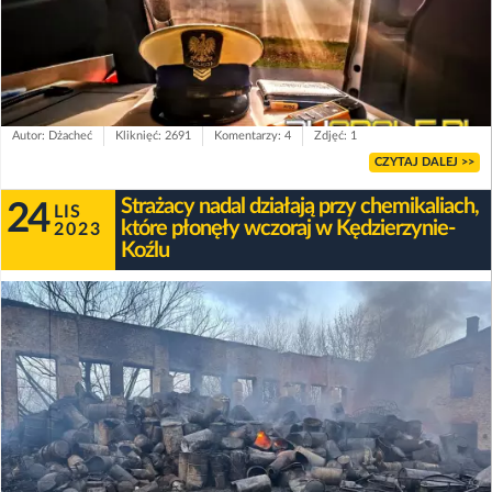
Autor: Dżacheć
Kliknięć: 2691
Komentarzy: 4
Zdjęć: 1
CZYTAJ DALEJ >>
Strażacy nadal działają przy chemikaliach,
24
LIS
które płonęły wczoraj w Kędzierzynie-
2023
Koźlu