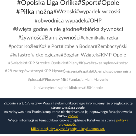
#Opolska Liga Orlika
#Sport
#Opole
#Piłka nożna
#Wrzoski
#wypadek wrzoski
#obwodnica wypadek
#OHP
#święta godne a nie głodne
#zbiórka żywności
#żywność
#Bank żywności
#chemikalia rzeka
#pożar Koźle
#Koźle Port
#Izabela Bodnar
#Zembaczyński
#katastrofa ekologiczna
#Bogdan Wziątek
#KMP Opole
#Świadek
#KPP Strzelce Opolskie
#Pijany
#Kawa
#zakaz sądowy
#pożar
#28 zastępów straży
#KPP Nysa
#Ćwiczenia
#szpital
#Dzień pluszowego misia
#pluszaki
#Pluszowy Miś
#Fundacja Mam Marzenie
#uniwersytecki szpital kliniczny
#USK opole
Zgodnie z art. 173 ustawy Prawa Telekomunikacyjnego informujemy, że przeglądając tę
stronę wyrażasz zgodę
na zapisywanie na Twoim komputerze niezbędnych do jej poprawnego funkcjonowania
plików
cookie
.
Więcej informacji na temat plików cookie znajdziecie Państwo na stronie
polityka
prywatności
.
Kliknij tutaj, aby wyrazić zgodę i ukryć komunikat.