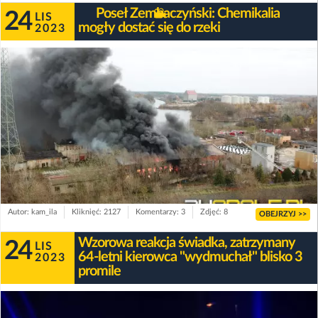
Poseł Zembaczyński: Chemikalia
24
LIS
mogły dostać się do rzeki
2023
Autor: kam_ila
Kliknięć: 2127
Komentarzy: 3
Zdjęć: 8
OBEJRZYJ >>
Wzorowa reakcja świadka, zatrzymany
24
LIS
64-letni kierowca "wydmuchał" blisko 3
2023
promile