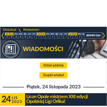
>
24opole.pl
Wiadomości
SIERPIEŃ 2026
1
2
3
4
5
6
?
?
?
?
?
?
?
?
?
?
?
?
?
?
?
?
Dzień później
Znajdź artykuł
Piątek, 24 listopada 2023
Licon Opole mistrzem XXI edycji
24
LIS
Opolskiej Ligi Orlika!
2023