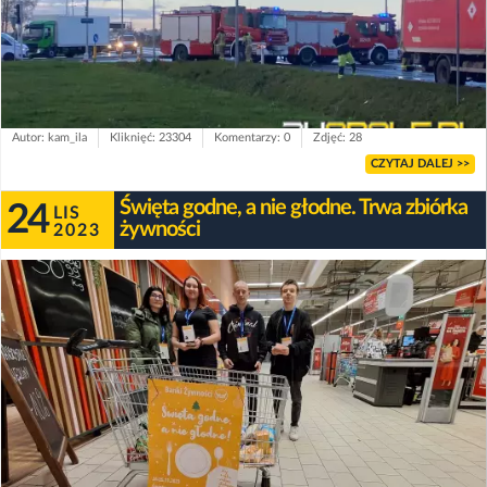
Autor: kam_ila
Kliknięć: 23304
Komentarzy: 0
Zdjęć: 28
CZYTAJ DALEJ >>
Święta godne, a nie głodne. Trwa zbiórka
24
LIS
żywności
2023