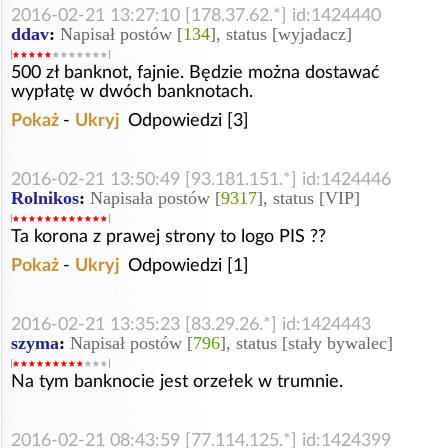
2016-02-21 13:27:10 [178.37.62.*] id:1424440
ddav
:
Napisał postów [
134
], status [wyjadacz]
500 zł banknot, fajnie. Będzie można dostawać
wypłatę w dwóch banknotach.
Pokaż
-
Ukryj
Odpowiedzi [3]
2016-02-21 13:50:49 [93.181.151.*] id:1424446
Rolnikos
:
Napisała postów [
9317
], status [VIP]
Ta korona z prawej strony to logo PIS ??
Pokaż
-
Ukryj
Odpowiedzi [1]
2016-02-21 13:35:23 [83.29.26.*] id:1424443
szyma
:
Napisał postów [
796
], status [stały bywalec]
Na tym banknocie jest orzełek w trumnie.
2016-02-21 08:43:59 [77.114.125.*] id:1424399