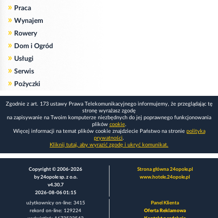
»
Praca
»
Wynajem
»
Rowery
»
Dom i Ogród
»
Usługi
»
Serwis
»
Pożyczki
Zgodnie z art. 173 ustawy Prawa Telekomunikacyjnego informujemy, że przeglądając tę
stronę wyrażasz zgodę
na zapisywanie na Twoim komputerze niezbędnych do jej poprawnego funkcjonowania
plików
cookie
.
Więcej informacji na temat plików cookie znajdziecie Państwo na stronie
polityka
prywatności
.
Kliknij tutaj, aby wyrazić zgodę i ukryć komunikat.
Copyright © 2006-2026
Strona główna 24opole.pl
by 24opole sp. z o.o.
www.hotele.24opole.pl
v4.30.7
2026-08-06 01:15
użytkownicy on-line: 3415
Panel Klienta
rekord on-line: 129224
Oferta Reklamowa