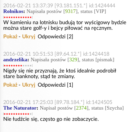
2016-02-21 13:37:39 [93.181.151.*] id:1424444
Rolnikos
:
Napisała postów [
9317
], status [VIP]
W kamieniu na lotnisku budują tor wyścigowy bydzie
można stare golf-y i bejcy piłować na ręcznym.
Pokaż
-
Ukryj
Odpowiedzi [2]
2016-02-21 10:51:53 [89.64.12.*] id:1424418
andrzelika
:
Napisała postów [
329
], status [pismak]
Nigdy się nie przyznają, że ktoś idealnie podrobił
stare banknoty, stąd te zmiany.
Pokaż
-
Ukryj
Odpowiedzi [1]
2016-02-21 17:25:03 [89.78.184.*] id:1424505
The Naturator
:
Napisał postów [
2374
], status [Szycha]
Nie łudźcie się, często go nie zobaczycie.