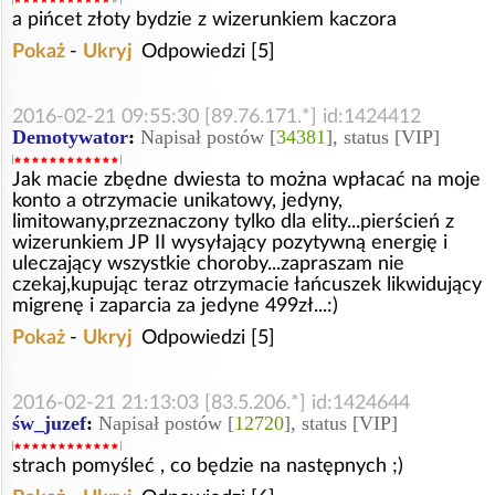
a pińcet złoty bydzie z wizerunkiem kaczora
Pokaż
-
Ukryj
Odpowiedzi [5]
2016-02-21 09:55:30 [89.76.171.*] id:1424412
Demotywator
:
Napisał postów [
34381
], status [VIP]
Jak macie zbędne dwiesta to można wpłacać na moje
konto a otrzymacie unikatowy, jedyny,
limitowany,przeznaczony tylko dla elity...pierścień z
wizerunkiem JP II wysyłający pozytywną energię i
uleczający wszystkie choroby...zapraszam nie
czekaj,kupując teraz otrzymacie łańcuszek likwidujący
migrenę i zaparcia za jedyne 499zł...:)
Pokaż
-
Ukryj
Odpowiedzi [5]
2016-02-21 21:13:03 [83.5.206.*] id:1424644
św_juzef
:
Napisał postów [
12720
], status [VIP]
strach pomyśleć , co będzie na następnych ;)