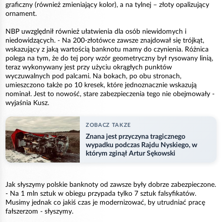
graficzny (również zmieniający kolor), a na tylnej – złoty opalizujący
ornament.
NBP uwzględnił również ułatwienia dla osób niewidomych i
niedowidzących. - Na 200-złotówce zawsze znajdował się trójkąt,
wskazujący z jaką wartością banknotu mamy do czynienia. Różnica
polega na tym, że do tej pory wzór geometryczny był rysowany linią,
teraz wykonywany jest przy użyciu okrągłych punktów
wyczuwalnych pod palcami. Na bokach, po obu stronach,
umieszczono także po 10 kresek, które jednoznacznie wskazują
nominał. Jest to nowość, stare zabezpieczenia tego nie obejmowały -
wyjaśnia Kusz.
ZOBACZ TAKZE
Znana jest przyczyna tragicznego
wypadku podczas Rajdu Nyskiego, w
którym zginął Artur Sękowski
Jak słyszymy polskie banknoty od zawsze były dobrze zabezpieczone.
- Na 1 mln sztuk w obiegu przypada tylko 7 sztuk falsyfikatów.
Musimy jednak co jakiś czas je modernizować, by utrudniać pracę
fałszerzom - słyszymy.