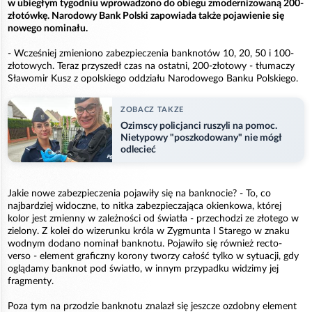
w ubiegłym tygodniu wprowadzono do obiegu zmodernizowaną 200-
złotówkę. Narodowy Bank Polski zapowiada także pojawienie się
nowego nominału.
- Wcześniej zmieniono zabezpieczenia banknotów 10, 20, 50 i 100-
złotowych. Teraz przyszedł czas na ostatni, 200-złotowy - tłumaczy
Sławomir Kusz z opolskiego oddziału Narodowego Banku Polskiego.
ZOBACZ TAKZE
Ozimscy policjanci ruszyli na pomoc.
Nietypowy "poszkodowany" nie mógł
odlecieć
Jakie nowe zabezpieczenia pojawiły się na banknocie? - To, co
najbardziej widoczne, to nitka zabezpieczająca okienkowa, której
kolor jest zmienny w zależności od światła - przechodzi ze złotego w
zielony. Z kolei do wizerunku króla w Zygmunta I Starego w znaku
wodnym dodano nominał banknotu. Pojawiło się również recto-
verso - element graficzny korony tworzy całość tylko w sytuacji, gdy
oglądamy banknot pod światło, w innym przypadku widzimy jej
fragmenty.
Poza tym na przodzie banknotu znalazł się jeszcze ozdobny element