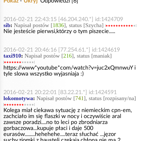
Pokaż
-
Ukryj
Odpowiedzi [6]
2016-02-21 22:43:15 [46.204.240.*] id:1424709
sib
:
Napisał postów [
1836
], status [Szycha]
Nie jesteście pierwsi,którzy o tym piszecie.....
2016-02-21 20:46:16 [77.254.61.*] id:1424619
taxi910
:
Napisał postów [
216
], status [maniak]
https://www*youtube*com/watch?v=juc2xQmnwuY i
tyle slowa wszystko wyjasniaja :)
2016-02-21 20:22:01 [83.22.21.*] id:1424591
lokomotywa
:
Napisał postów [
741
], status [rozpisany/na]
Kolega miał ciekawa sytuację z niemieckim cpn-em,
zachciało im się flaszki w nocy i oczywiście aral
zawsze poradzi....no to leci po zbrodniarza
gorbaczowa...kupuje płaci i daje 500
eurasów........hehehehe....teraz słuchać ...jęzor
suchy,ziomki z bausteli czekają,chłopa nie ma 2