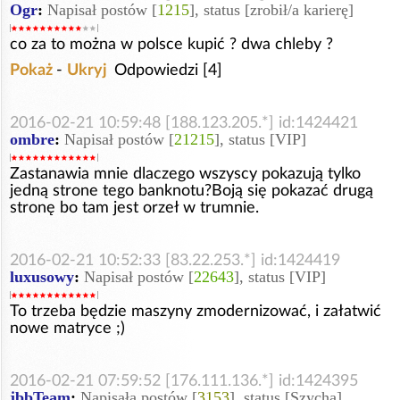
Ogr
:
Napisał postów [
1215
], status [zrobił/a karierę]
co za to można w polsce kupić ? dwa chleby ?
Pokaż
-
Ukryj
Odpowiedzi [4]
2016-02-21 10:59:48 [188.123.205.*] id:1424421
ombre
:
Napisał postów [
21215
], status [VIP]
Zastanawia mnie dlaczego wszyscy pokazują tylko
jedną strone tego banknotu?Boją się pokazać drugą
stronę bo tam jest orzeł w trumnie.
2016-02-21 10:52:33 [83.22.253.*] id:1424419
luxusowy
:
Napisał postów [
22643
], status [VIP]
To trzeba będzie maszyny zmodernizować, i załatwić
nowe matryce ;)
2016-02-21 07:59:52 [176.111.136.*] id:1424395
jbbTeam
:
Napisała postów [
3153
], status [Szycha]