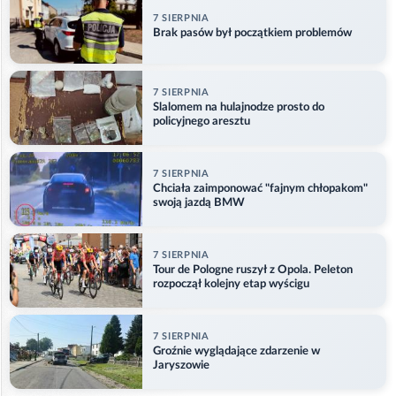
7 SIERPNIA
Brak pasów był początkiem problemów
7 SIERPNIA
Slalomem na hulajnodze prosto do
policyjnego aresztu
7 SIERPNIA
Chciała zaimponować "fajnym chłopakom"
swoją jazdą BMW
7 SIERPNIA
Tour de Pologne ruszył z Opola. Peleton
rozpoczął kolejny etap wyścigu
7 SIERPNIA
Groźnie wyglądające zdarzenie w
Jaryszowie