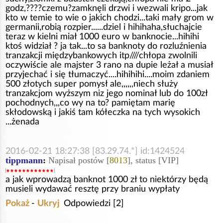
godz,????czemu?zamknęli drzwi i wezwali kripo...jak
kto w temie to wie o jakich chodzi...taki mały grom w
germanii,robią rozpier......dziel i hihihaha,słuchajcie
teraz w kielni miał 1000 euro w banknocie...hihihi
ktoś widział ? ja tak...to sa banknoty do rozluźnienia
tranzakcji międzybankowych itp////chłopa zwolnili
oczywiście ale majster 3 rano na dupie leżał a musiał
przyjechać i się tłumaczyć....hihihihi....moim zdaniem
500 złotych super pomysł ale,,,,,,niech służy
tranzakcjom wyższym niz jego nominał lub do 100zł
pochodnych,,,co wy na to? pamiętam marię
skłodowską i jakiś tam kółeczka na tych wysokich
...żenada
2016-02-21 18:27:38 [83.29.74.*] id:1424524
tippmann
:
Napisał postów [
8013
], status [VIP]
a jak wprowadzą banknot 1000 zł to niektórzy będą
musieli wydawać resztę przy braniu wypłaty
Pokaż
-
Ukryj
Odpowiedzi [2]