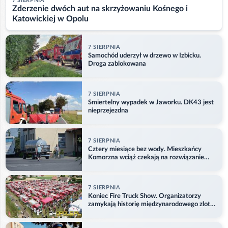
7 SIERPNIA
Zderzenie dwóch aut na skrzyżowaniu Kośnego i
Katowickiej w Opolu
7 SIERPNIA
Samochód uderzył w drzewo w Izbicku.
Droga zablokowana
7 SIERPNIA
Śmiertelny wypadek w Jaworku. DK43 jest
nieprzejezdna
7 SIERPNIA
Cztery miesiące bez wody. Mieszkańcy
Komorzna wciąż czekają na rozwiązanie
problemu
7 SIERPNIA
Koniec Fire Truck Show. Organizatorzy
zamykają historię międzynarodowego zlotu
w Główczycach