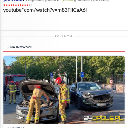
youtube*com/watch?v=m83FIICaA6I
reklama
NAJNOWSZE