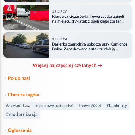
15 LIPCA
Kierowca ciężarówki i rowerzystka zginęli
na miejscu. 19-latek z opolskiego został
ranny
31 LIPCA
Barierka zagrodziła pobocze przy Kamionce
Bolko. Zaparkowane auta utrudniają
przejazd
Więcej najczęściej czytanych →
Polub nas!
Chmura tagów
#banknoty
#sławomir kusz
#narodowy bank polski
#nowe 200 zł
#modernizacja
Ogłoszenia