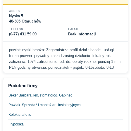
ADRES
Nyska 5
48-385 Otmuchów
TELEFON
E-MAIL
(0-77) 431 59 09
Brak informacji
powiat: nyski branża: Zegarmistrze profil dział.: handel, usługi
forma prawna: prywatny zakład zasięg działania: lokalny rok
założenia: 1974 zatrudnienie: od: do: obroty roczne: poniżej 1 mln
PLN godziny otwarcia: poniedziałek - piątek: 8-16sobota: 8-13
Podobne firmy
Beker Barbara, lek. stomatolog. Gabinet
Pawlak. Sprzedaż i montaż art. instalacyjnych
Kolektura lotto
Flypolska