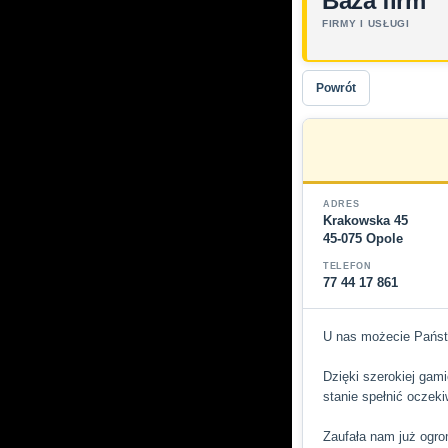
Baza firm
FIRMY I USŁUGI
Powrót
ADRES
Krakowska 45
45-075 Opole
TELEFON
77 44 17 861
U nas możecie Państwo
Dzięki szerokiej gam
stanie spełnić oczek
Zaufała nam już ogro