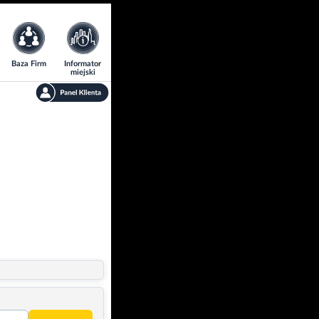
Baza Firm
Informator
miejski