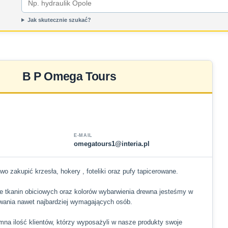
Jak skutecznie szukać?
B P Omega Tours
E-MAIL
omegatours1@interia.pl
 zakupić krzesła, hokery , foteliki oraz pufy tapicerowane.
ie tkanin obiciowych oraz kolorów wybarwienia drewna jesteśmy w
iwania nawet najbardziej wymagających osób.
mna ilość klientów, którzy wyposażyli w nasze produkty swoje