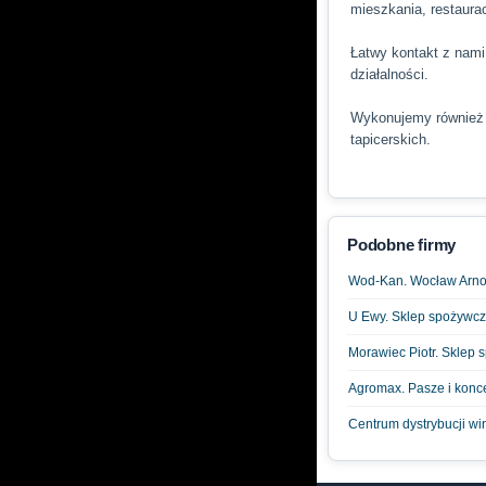
mieszkania, restauracj
Łatwy kontakt z nami
działalności.
Wykonujemy również k
tapicerskich.
Podobne firmy
Wod-Kan. Wocław Arnold
U Ewy. Sklep spożywcz
Morawiec Piotr. Sklep
Agromax. Pasze i konce
Centrum dystrybucji wi