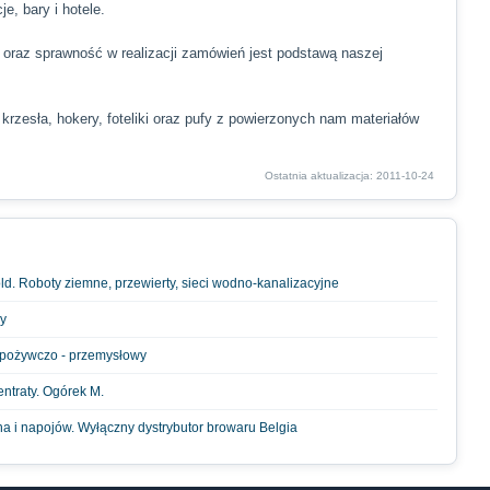
e, bary i hotele.
 oraz sprawność w realizacji zamówień jest podstawą naszej
rzesła, hokery, foteliki oraz pufy z powierzonych nam materiałów
Ostatnia aktualizacja: 2011-10-24
. Roboty ziemne, przewierty, sieci wodno-kanalizacyjne
y
 spożywczo - przemysłowy
ntraty. Ogórek M.
na i napojów. Wyłączny dystrybutor browaru Belgia