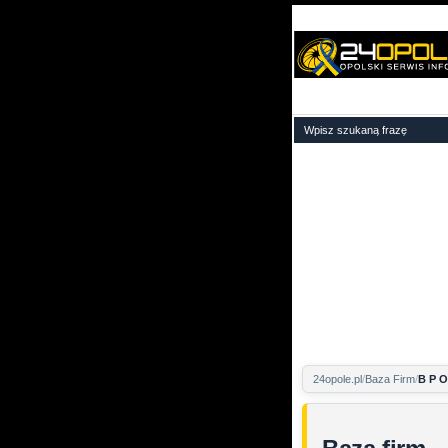
24opole.pl
Baza Firm
B P 