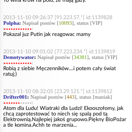
To wina krów na polu, że mają gazy.
2013-11-10 09:26:37 [91.223.57.*] id:1139828
Polpha
:
Napisał postów [
10093
], status [VIP]
Pokazal juz Putin jak reagowac mamy
2013-11-10 09:01:02 [77.223.234.*] id:1139819
Demotywator
:
Napisał postów [
34381
], status [VIP]
Robią z siebie Męczenników....i potem cały świat
ratuj;)
2013-11-10 08:32:05 [23.29.121.*] id:1139812
Drifter001
:
Napisał postów [
443
], status [maniak]
Atom dla Ludu! Wiatraki dla Ludzi! Ekooszołomy, jak
chcą zaprotestować to niech się spalą pod tą
Elektrownią.Najlepiej jakoś grupowo.Piękny BioPożar
a tle komina.Achh te marzenia...