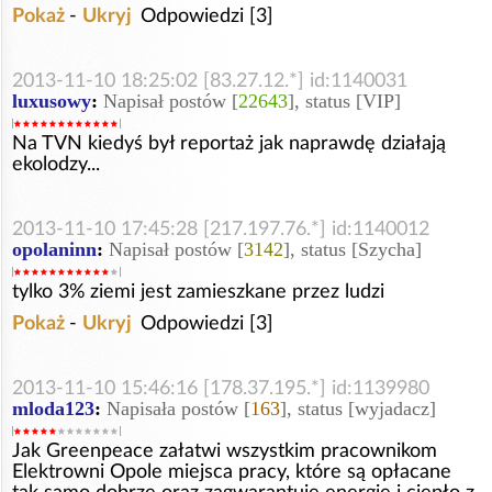
Pokaż
-
Ukryj
Odpowiedzi [3]
2013-11-10 18:25:02 [83.27.12.*] id:1140031
luxusowy
:
Napisał postów [
22643
], status [VIP]
Na TVN kiedyś był reportaż jak naprawdę działają
ekolodzy...
2013-11-10 17:45:28 [217.197.76.*] id:1140012
opolaninn
:
Napisał postów [
3142
], status [Szycha]
tylko 3% ziemi jest zamieszkane przez ludzi
Pokaż
-
Ukryj
Odpowiedzi [3]
2013-11-10 15:46:16 [178.37.195.*] id:1139980
mloda123
:
Napisała postów [
163
], status [wyjadacz]
Jak Greenpeace załatwi wszystkim pracownikom
Elektrowni Opole miejsca pracy, które są opłacane