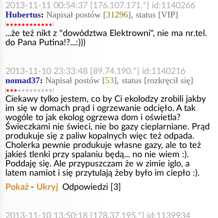
2013-11-11 00:54:37 [176.107.171.*] id:1140266
Hubertus
:
Napisał postów [
31296
], status [VIP]
...że też nikt z "dowództwa Elektrowni", nie ma nr.tel.
do Pana Putina!?...:)))
2013-11-10 23:33:48 [89.74.190.*] id:1140216
nomad37
:
Napisał postów [
53
], status [rozkręcił się]
Ciekawy tylko jestem, co by Ci ekolodzy zrobili jakby
im się w domach prąd i ogrzewanie odcięło. A tak
wogóle to jak ekolog ogrzewa dom i oświetla?
Świeczkami nie świeci, nie bo gazy cieplarniane. Prąd
produkuje się z paliw kopalnych więc też odpada.
Cholerka pewnie produkuje własne gazy, ale to też
jakieś tlenki przy spalaniu będą... no nie wiem :).
Poddaję się. Ale przypuszczam że w zimie iglo, a
latem namiot i się przytulają żeby było im ciepło :).
Pokaż
-
Ukryj
Odpowiedzi [3]
2013-11-10 13:50:18 [178.37.195.*] id:1139934