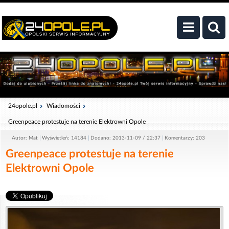
24opole.pl
Wiadomości
Greenpeace protestuje na terenie Elektrowni Opole
Autor: Mat
Wyświetleń: 14184
Dodano: 2013-11-09 / 22:37
Komentarzy: 203
Greenpeace protestuje na terenie
Elektrowni Opole