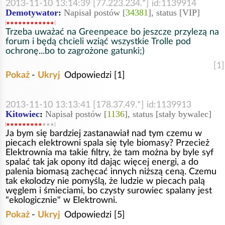
2013-11-10 13:14:39 [77.223.234.*] id:1139914
Demotywator
:
Napisał postów [
34381
], status [VIP]
Trzeba uważać na Greenpeace bo jeszcze przylezą na
forum i będą chcieli wziąć wszystkie Trolle pod
ochronę...bo to zagrożone gatunki;)
[1]
Pokaż
-
Ukryj
Odpowiedzi [1]
2013-11-10 13:13:41 [178.37.49.*] id:1139913
Kitowiec
:
Napisał postów [
1136
], status [stały bywalec]
Ja bym się bardziej zastanawiał nad tym czemu w
piecach elektrowni spala się tyle biomasy? Przecież
Elektrownia ma takie filtry, że tam można by byle syf
spalać tak jak opony itd dając więcej energi, a do
palenia biomasą zachęcać innych niższą ceną. Czemu
tak ekolodzy nie pomyślą, że ludzie w piecach palą
węglem i śmieciami, bo czysty surowiec spalany jest
"ekologicznie" w Elektrowni.
Pokaż
-
Ukryj
Odpowiedzi [5]