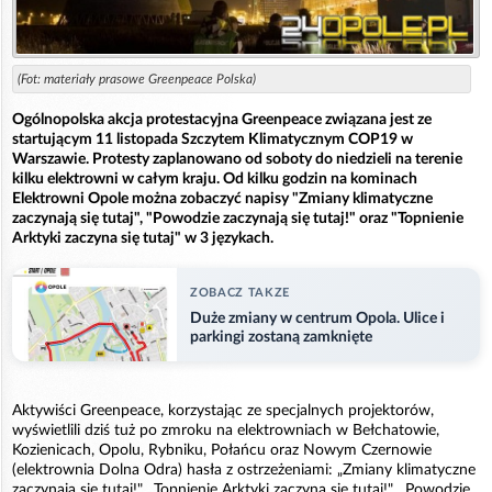
(Fot: materiały prasowe Greenpeace Polska)
Ogólnopolska akcja protestacyjna Greenpeace związana jest ze
startującym 11 listopada Szczytem Klimatycznym COP19 w
Warszawie. Protesty zaplanowano od soboty do niedzieli na terenie
kilku elektrowni w całym kraju. Od kilku godzin na kominach
Elektrowni Opole można zobaczyć napisy "Zmiany klimatyczne
zaczynają się tutaj", "Powodzie zaczynają się tutaj!" oraz "Topnienie
Arktyki zaczyna się tutaj" w 3 językach.
ZOBACZ TAKZE
Duże zmiany w centrum Opola. Ulice i
parkingi zostaną zamknięte
Aktywiści Greenpeace, korzystając ze specjalnych projektorów,
wyświetlili dziś tuż po zmroku na elektrowniach w Bełchatowie,
Kozienicach, Opolu, Rybniku, Połańcu oraz Nowym Czernowie
(elektrownia Dolna Odra) hasła z ostrzeżeniami: „Zmiany klimatyczne
zaczynają się tutaj!", „Topnienie Arktyki zaczyna się tutaj!", „Powodzie