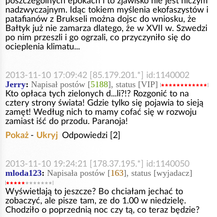
poszczególnych epokach i to zjawisko nie jest niczym
nadzwyczajnym. Idąc tokiem myślenia ekofaszystów i
patafianów z Brukseli można dojsc do wniosku, że
Bałtyk już nie zamarza dlatego, że w XVII w. Szwedzi
po nim przeszli i go ogrzali, co przyczyniło się do
ocieplenia klimatu...
2013-11-10 17:09:42 [85.179.201.*] id:1140002
Jerry
:
Napisał postów [
5188
], status [VIP]
Kto opłaca tych zielonych d...li?!? Rozgonić to na
cztery strony świata! Gdzie tylko się pojawia to sieją
zamęt! Według nich to mamy cofać się w rozwoju
zamiast iść do przodu. Paranoja!
Pokaż
-
Ukryj
Odpowiedzi [2]
2013-11-10 19:24:21 [178.37.195.*] id:1140050
mloda123
:
Napisała postów [
163
], status [wyjadacz]
Wyświetlają to jeszcze? Bo chciałam jechać to
zobaczyć, ale pisze tam, ze do 1.00 w niedzielę.
Chodziło o poprzednią noc czy tą, co teraz będzie?