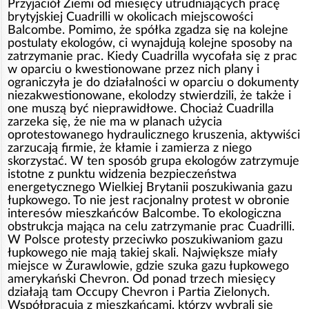
Przyjaciół Ziemi od miesięcy utrudniających pracę
brytyjskiej Cuadrilli w okolicach miejscowości
Balcombe. Pomimo, że spółka zgadza się na kolejne
postulaty ekologów, ci wynajdują kolejne sposoby na
zatrzymanie prac. Kiedy Cuadrilla wycofała się z prac
w oparciu o kwestionowane przez nich plany i
ograniczyła je do działalności w oparciu o dokumenty
niezakwestionowane, ekolodzy stwierdzili, że także i
one muszą być nieprawidłowe. Chociaż Cuadrilla
zarzeka się, że nie ma w planach użycia
oprotestowanego hydraulicznego kruszenia, aktywiści
zarzucają firmie, że kłamie i zamierza z niego
skorzystać. W ten sposób grupa ekologów zatrzymuje
istotne z punktu widzenia bezpieczeństwa
energetycznego Wielkiej Brytanii poszukiwania gazu
łupkowego. To nie jest racjonalny protest w obronie
interesów mieszkańców Balcombe. To ekologiczna
obstrukcja mająca na celu zatrzymanie prac Cuadrilli.
W Polsce protesty przeciwko poszukiwaniom gazu
łupkowego nie mają takiej skali. Największe miały
miejsce w Żurawlowie, gdzie szuka gazu łupkowego
amerykański Chevron. Od ponad trzech miesięcy
działają tam Occupy Chevron i Partia Zielonych.
Współpracują z mieszkańcami, którzy wybrali się