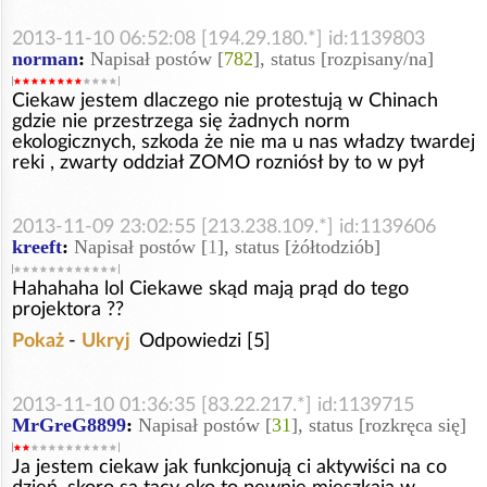
2013-11-10 06:52:08 [194.29.180.*] id:1139803
norman
:
Napisał postów [
782
], status [rozpisany/na]
Ciekaw jestem dlaczego nie protestują w Chinach
gdzie nie przestrzega się żadnych norm
ekologicznych, szkoda że nie ma u nas władzy twardej
reki , zwarty oddział ZOMO rozniósł by to w pył
2013-11-09 23:02:55 [213.238.109.*] id:1139606
kreeft
:
Napisał postów [
1
], status [żółtodziób]
Hahahaha lol Ciekawe skąd mają prąd do tego
projektora ??
Pokaż
-
Ukryj
Odpowiedzi [5]
2013-11-10 01:36:35 [83.22.217.*] id:1139715
MrGreG8899
:
Napisał postów [
31
], status [rozkręca się]
Ja jestem ciekaw jak funkcjonują ci aktywiści na co