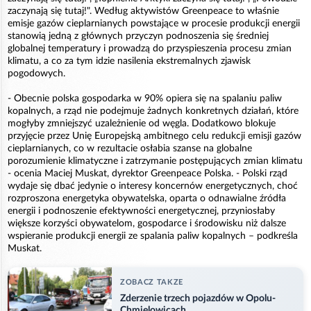
zaczynają się tutaj!". Według aktywistów Greenpeace to właśnie
emisje gazów cieplarnianych powstające w procesie produkcji energii
stanowią jedną z głównych przyczyn podnoszenia się średniej
globalnej temperatury i prowadzą do przyspieszenia procesu zmian
klimatu, a co za tym idzie nasilenia ekstremalnych zjawisk
pogodowych.
- Obecnie polska gospodarka w 90% opiera się na spalaniu paliw
kopalnych, a rząd nie podejmuje żadnych konkretnych działań, które
mogłyby zmniejszyć uzależnienie od węgla. Dodatkowo blokuje
przyjęcie przez Unię Europejską ambitnego celu redukcji emisji gazów
cieplarnianych, co w rezultacie osłabia szanse na globalne
porozumienie klimatyczne i zatrzymanie postępujących zmian klimatu
- ocenia Maciej Muskat, dyrektor Greenpeace Polska. - Polski rząd
wydaje się dbać jedynie o interesy koncernów energetycznych, choć
rozproszona energetyka obywatelska, oparta o odnawialne źródła
energii i podnoszenie efektywności energetycznej, przyniosłaby
większe korzyści obywatelom, gospodarce i środowisku niż dalsze
wspieranie produkcji energii ze spalania paliw kopalnych – podkreśla
Muskat.
ZOBACZ TAKZE
Zderzenie trzech pojazdów w Opolu-
Chmielowicach