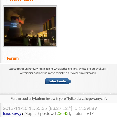
Forum
Zarezerwuj unikatowy login zanim wyprzedzą cię inni! Włącz się do dyskusji i
wymieniaj poglądy na różne tematy z aktywną społecznością.
Forum pod artykułem jest w trybie "tylko dla zalogowanych".
2013-11-10 11:55:35 [83.27.12.*] id:1139889
luxusowy
:
Napisał postów [
22643
], status [VIP]