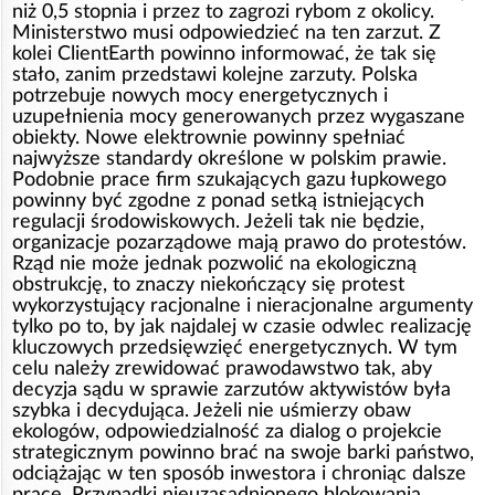
niż 0,5 stopnia i przez to zagrozi rybom z okolicy.
Ministerstwo musi odpowiedzieć na ten zarzut. Z
kolei ClientEarth powinno informować, że tak się
stało, zanim przedstawi kolejne zarzuty. Polska
potrzebuje nowych mocy energetycznych i
uzupełnienia mocy generowanych przez wygaszane
obiekty. Nowe elektrownie powinny spełniać
najwyższe standardy określone w polskim prawie.
Podobnie prace firm szukających gazu łupkowego
powinny być zgodne z ponad setką istniejących
regulacji środowiskowych. Jeżeli tak nie będzie,
organizacje pozarządowe mają prawo do protestów.
Rząd nie może jednak pozwolić na ekologiczną
obstrukcję, to znaczy niekończący się protest
wykorzystujący racjonalne i nieracjonalne argumenty
tylko po to, by jak najdalej w czasie odwlec realizację
kluczowych przedsięwzięć energetycznych. W tym
celu należy zrewidować prawodawstwo tak, aby
decyzja sądu w sprawie zarzutów aktywistów była
szybka i decydująca. Jeżeli nie uśmierzy obaw
ekologów, odpowiedzialność za dialog o projekcie
strategicznym powinno brać na swoje barki państwo,
odciążając w ten sposób inwestora i chroniąc dalsze
prace. Przypadki nieuzasadnionego blokowania