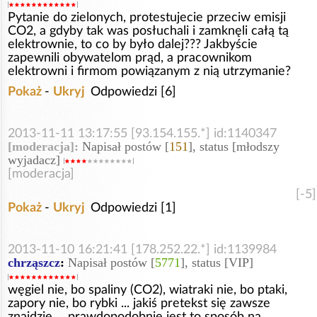
Pytanie do zielonych, protestujecie przeciw emisji
CO2, a gdyby tak was posłuchali i zamknęli całą tą
elektrownie, to co by było dalej??? Jakbyście
zapewnili obywatelom prąd, a pracownikom
elektrowni i firmom powiązanym z nią utrzymanie?
Pokaż
-
Ukryj
Odpowiedzi [6]
2013-11-11 13:17:55 [93.154.155.*] id:1140347
[moderacja]:
Napisał postów [
151
], status [młodszy
wyjadacz]
[moderacja]
[-5]
Pokaż
-
Ukryj
Odpowiedzi [1]
2013-11-10 16:21:41 [178.252.22.*] id:1139984
chrząszcz
:
Napisał postów [
5771
], status [VIP]
węgiel nie, bo spaliny (CO2), wiatraki nie, bo ptaki,
zapory nie, bo rybki ... jakiś pretekst się zawsze
znajdzie ... prawdopodobnie jest to sposób na