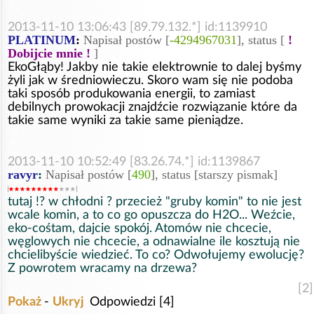
2013-11-10 13:06:43 [89.79.132.*] id:1139910
PLATINUM
:
Napisał postów [
-4294967031
], status [
!
Dobijcie mnie !
]
EkoGłąby! Jakby nie takie elektrownie to dalej byśmy
żyli jak w średniowieczu. Skoro wam się nie podoba
taki sposób produkowania energii, to zamiast
debilnych prowokacji znajdźcie rozwiązanie które da
takie same wyniki za takie same pieniądze.
2013-11-10 10:52:49 [83.26.74.*] id:1139867
ravyr
:
Napisał postów [
490
], status [starszy pismak]
tutaj !? w chłodni ? przecież "gruby komin" to nie jest
wcale komin, a to co go opuszcza do H2O... Weźcie,
eko-cośtam, dajcie spokój. Atomów nie chcecie,
węglowych nie chcecie, a odnawialne ile kosztują nie
chcielibyście wiedzieć. To co? Odwołujemy ewolucję?
Z powrotem wracamy na drzewa?
[2]
Pokaż
-
Ukryj
Odpowiedzi [4]