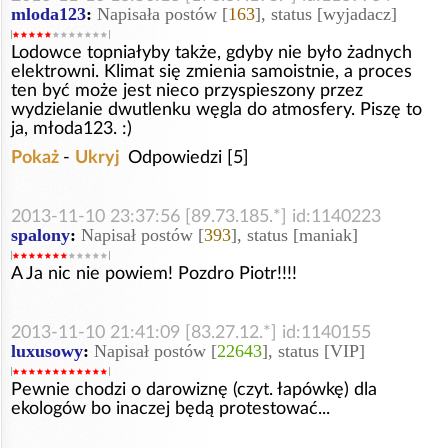
mloda123
:
Napisała postów [
163
], status [wyjadacz]
Lodowce topniałyby także, gdyby nie było żadnych
elektrowni. Klimat się zmienia samoistnie, a proces
ten być może jest nieco przyspieszony przez
wydzielanie dwutlenku węgla do atmosfery. Piszę to
ja, młoda123. :)
Pokaż
-
Ukryj
Odpowiedzi [5]
2013-11-10 23:37:56 [89.73.185.*] id:1140223
spalony
:
Napisał postów [
393
], status [maniak]
A Ja nic nie powiem! Pozdro Piotr!!!!
2013-11-10 21:41:09 [83.27.12.*] id:1140155
luxusowy
:
Napisał postów [
22643
], status [VIP]
Pewnie chodzi o darowiznę (czyt. łapówkę) dla
ekologów bo inaczej będą protestować...