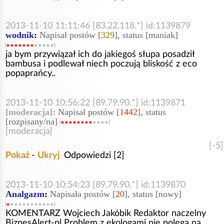
2013-11-10 11:11:46 [83.22.118.*] id:1139879
wodnik
:
Napisał postów [
329
], status [maniak]
ja bym przywiązał ich do jakiegoś słupa posadził
bambusa i podlewał niech poczują bliskość z eco
popaprańcy..
2013-11-10 10:56:22 [89.79.90.*] id:1139871
[moderacja]:
Napisał postów [
1442
], status
[rozpisany/na]
[moderacja]
[-5]
Pokaż
-
Ukryj
Odpowiedzi [2]
2013-11-10 10:54:23 [89.79.90.*] id:1139870
Analgazm
:
Napisała postów [
20
], status [nowy]
KOMENTARZ Wojciech Jakóbik Redaktor naczelny
BiznesAlert-pl Problem z ekologami nie polega na