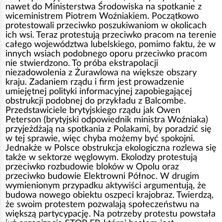
nawet do Ministerstwa Środowiska na spotkanie z
wiceministrem Piotrem Woźniakiem. Początkowo
protestowali przeciwko poszukiwaniom w okolicach
ich wsi. Teraz protestują przeciwko pracom na terenie
całego województwa lubelskiego, pomimo faktu, że w
innych wsiach podobnego oporu przeciwko pracom
nie stwierdzono. To próba ekstrapolacji
niezadowolenia z Żurawlowa na większe obszary
kraju. Zadaniem rządu i firm jest prowadzenie
umiejętnej polityki informacyjnej zapobiegającej
obstrukcji podobnej do przykładu z Balcombe.
Przedstawiciele brytyjskiego rządu jak Owen
Peterson (brytyjski odpowiednik ministra Woźniaka)
przyjeżdżają na spotkania z Polakami, by poradzić się
w tej sprawie, więc chyba możemy być spokojni.
Jednakże w Polsce obstrukcja ekologiczna rozlewa się
także w sektorze węglowym. Ekolodzy protestują
przeciwko rozbudowie bloków w Opolu oraz
przeciwko budowie Elektrowni Północ. W drugim
wymienionym przypadku aktywiści argumentują, że
budowa nowego obiektu oszpeci krajobraz. Twierdzą,
że swoim protestem pozwalają społeczeństwu na
większą partycypację. Na potrzeby protestu powstała