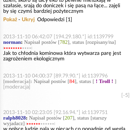
dzień, skoro są tacy eko to pewnie mieszkają w
szałasie, srają do doniczek i się pasą na łące... zajęli
by się czymś bardziej pożytecznym
Pokaż
-
Ukryj
Odpowiedzi [1]
2013-11-10 06:42:07 [194.29.180.*] id:1139799
norman
:
Napisał postów [
782
], status [rozpisany/na]
Jak to chłodnia kominowa która wytwarza parę jest
zagrożeniem ekologicznym
2013-11-10 04:00:37 [89.79.90.*] id:1139796
[moderacja]:
Napisał postów [
84
], status [
! Troll !
]
[moderacja]
[-5]
2013-11-10 02:23:05 [92.16.94.*] id:1139751
ralph8028
:
Napisał postów [
207
], status [starszy
wyjadacz]
w polsce ludzie pala w piecach co popadnie od wegla