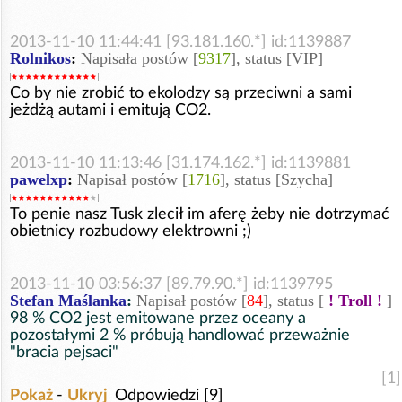
2013-11-10 11:44:41 [93.181.160.*] id:1139887
Rolnikos
:
Napisała postów [
9317
], status [VIP]
Co by nie zrobić to ekolodzy są przeciwni a sami
jeżdżą autami i emitują CO2.
2013-11-10 11:13:46 [31.174.162.*] id:1139881
pawelxp
:
Napisał postów [
1716
], status [Szycha]
To penie nasz Tusk zlecił im aferę żeby nie dotrzymać
obietnicy rozbudowy elektrowni ;)
2013-11-10 03:56:37 [89.79.90.*] id:1139795
Stefan Maślanka
:
Napisał postów [
84
], status [
! Troll !
]
98 % CO2 jest emitowane przez oceany a
pozostałymi 2 % próbują handlować przeważnie
"bracia pejsaci"
[1]
Pokaż
-
Ukryj
Odpowiedzi [9]