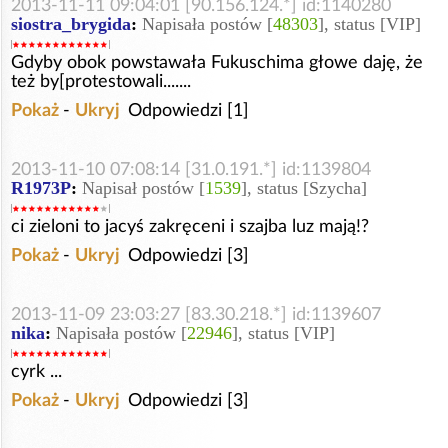
2013-11-11 09:04:01 [90.156.124.*] id:1140280
siostra_brygida
:
Napisała postów [
48303
], status [VIP]
Gdyby obok powstawała Fukuschima głowe daję, że
też by[protestowali.......
Pokaż
-
Ukryj
Odpowiedzi [1]
2013-11-10 07:08:14 [31.0.191.*] id:1139804
R1973P
:
Napisał postów [
1539
], status [Szycha]
ci zieloni to jacyś zakręceni i szajba luz mają!?
Pokaż
-
Ukryj
Odpowiedzi [3]
2013-11-09 23:03:27 [83.30.218.*] id:1139607
nika
:
Napisała postów [
22946
], status [VIP]
cyrk ...
Pokaż
-
Ukryj
Odpowiedzi [3]