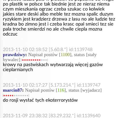
po plastik w polsce tak biednie jest ze nieraz niema
czym mieszkania ogrzac czeba szukac co kolwiek
jakies stare deski albo meble tez mozna spalic duzym
ryzykiem jest kradzierz drzewa z lasu no ale ludzie tez
kradna bo zimno jest i czeba krasc opal smieci tez sie
pala troche smierdzi no ale chwile ciepla mozna
odczuc
2013-11-10 02:18:52 [5.60.8.*] id:1139748
prawdziwy
:
Napisał postów [
1100
], status [stały
bywalec]
krowy na pastwiskach wytwarzają więcej gazów
cieplarnianych
2013-11-10 02:17:27 [5.173.214.*] id:1139747
marcin87
:
Napisał postów [
116
], status [wyjadacz]
do rosji wysłać tych ekoterrorystów
2013-11-09 23:38:32 [83.29.232.*] id:1139640