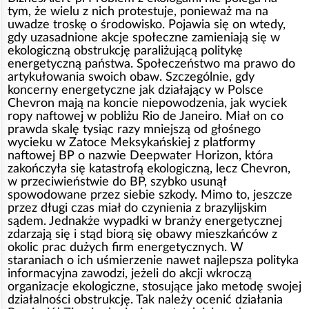
tym, że wielu z nich protestuje, ponieważ ma na
uwadze troskę o środowisko. Pojawia się on wtedy,
gdy uzasadnione akcje społeczne zamieniają się w
ekologiczną obstrukcję paraliżującą politykę
energetyczną państwa. Społeczeństwo ma prawo do
artykułowania swoich obaw. Szczególnie, gdy
koncerny energetyczne jak działający w Polsce
Chevron mają na koncie niepowodzenia, jak wyciek
ropy naftowej w pobliżu Rio de Janeiro. Miał on co
prawda skalę tysiąc razy mniejszą od głośnego
wycieku w Zatoce Meksykańskiej z platformy
naftowej BP o nazwie Deepwater Horizon, która
zakończyła się katastrofą ekologiczną, lecz Chevron,
w przeciwieństwie do BP, szybko usunął
spowodowane przez siebie szkody. Mimo to, jeszcze
przez długi czas miał do czynienia z brazylijskim
sądem. Jednakże wypadki w branży energetycznej
zdarzają się i stąd biorą się obawy mieszkańców z
okolic prac dużych firm energetycznych. W
staraniach o ich uśmierzenie nawet najlepsza polityka
informacyjna zawodzi, jeżeli do akcji wkroczą
organizacje ekologiczne, stosujące jako metodę swojej
działalności obstrukcję. Tak należy ocenić działania