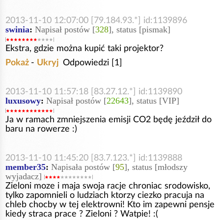
2013-11-10 12:07:00 [79.184.93.*] id:1139896
swinia
:
Napisał postów [
328
], status [pismak]
Ekstra, gdzie można kupić taki projektor?
Pokaż
-
Ukryj
Odpowiedzi [1]
2013-11-10 11:57:18 [83.27.12.*] id:1139890
luxusowy
:
Napisał postów [
22643
], status [VIP]
Ja w ramach zmniejszenia emisji CO2 będę jeździł do
baru na rowerze :)
2013-11-10 11:45:20 [83.7.123.*] id:1139888
member35
:
Napisała postów [
95
], status [młodszy
wyjadacz]
Zieloni moze i maja swoja racje chroniac srodowisko,
tylko zapomnieli o ludziach ktorzy ciezko pracuja na
chleb chocby w tej elektrowni! Kto im zapewni pensje
kiedy straca prace ? Zieloni ? Watpie! :(