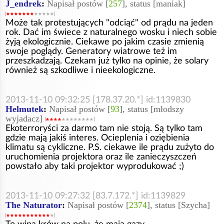
J_endrek
:
Napisał postów [
257
], status [maniak]
Może tak protestujących "odciąć" od prądu na jeden
rok. Dać im świece z naturalnego wosku i niech sobie
żyją ekologicznie. Ciekawe po jakim czasie zmienią
swoje poglądy. Generatory wiatrowe też im
przeszkadzają. Czekam już tylko na opinie, że solary
również są szkodliwe i nieekologiczne.
2013-11-10 09:32:25 [178.37.20.*] id:1139830
Helmutek
:
Napisał postów [
93
], status [młodszy
wyjadacz]
Ekoterroryści za darmo tam nie stoją. Są tylko tam
gdzie mają jakiś interes. Ocieplenia i oziębienia
klimatu są cykliczne. P.S. ciekawe ile prądu zużyto do
uruchomienia projektora oraz ile zanieczyszczeń
powstało aby taki projektor wyprodukować ;)
2013-11-10 09:27:32 [83.7.172.*] id:1139829
The Naturator
:
Napisał postów [
2374
], status [Szycha]