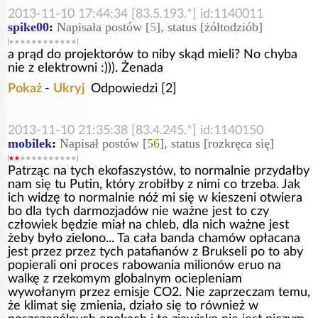
2013-11-10 17:44:34 [83.5.193.*] id:1140011
spike00
:
Napisała postów [
5
], status [żółtodziób]
a prąd do projektorów to niby skąd mieli? No chyba
nie z elektrowni :))). Żenada
Pokaż
-
Ukryj
Odpowiedzi [2]
2013-11-10 21:35:38 [83.4.245.*] id:1140150
mobilek
:
Napisał postów [
56
], status [rozkręca się]
Patrząc na tych ekofaszystów, to normalnie przydałby
nam się tu Putin, który zrobiłby z nimi co trzeba. Jak
ich widzę to normalnie nóż mi się w kieszeni otwiera
bo dla tych darmozjadów nie ważne jest to czy
człowiek będzie miał na chleb, dla nich ważne jest
żeby było zielono... Ta cała banda chamów opłacana
jest przez przez tych patafianów z Brukseli po to aby
popierali oni proces rabowania milionów eruo na
walkę z rzekomym globalnym ociepleniam
wywołanym przez emisje CO2. Nie zaprzeczam temu,
że klimat się zmienia, działo się to również w