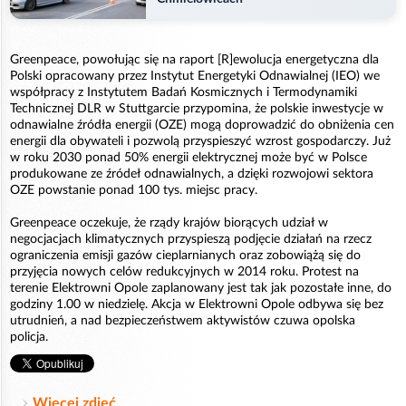
Greenpeace, powołując się na raport [R]ewolucja energetyczna dla
Polski opracowany przez Instytut Energetyki Odnawialnej (IEO) we
współpracy z Instytutem Badań Kosmicznych i Termodynamiki
Technicznej DLR w Stuttgarcie przypomina, że polskie inwestycje w
odnawialne źródła energii (OZE) mogą doprowadzić do obniżenia cen
energii dla obywateli i pozwolą przyspieszyć wzrost gospodarczy. Już
w roku 2030 ponad 50% energii elektrycznej może być w Polsce
produkowane ze źródeł odnawialnych, a dzięki rozwojowi sektora
OZE powstanie ponad 100 tys. miejsc pracy.
Greenpeace oczekuje, że rządy krajów biorących udział w
negocjacjach klimatycznych przyspieszą podjęcie działań na rzecz
ograniczenia emisji gazów cieplarnianych oraz zobowiążą się do
przyjęcia nowych celów redukcyjnych w 2014 roku. Protest na
terenie Elektrowni Opole zaplanowany jest tak jak pozostałe inne, do
godziny 1.00 w niedzielę. Akcja w Elektrowni Opole odbywa się bez
utrudnień, a nad bezpieczeństwem aktywistów czuwa opolska
policja.
Więcej zdjęć