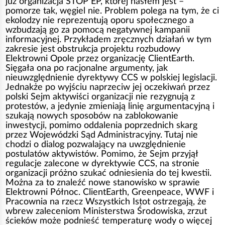
już organizacja STOP EP, której hasłem jest –
pomorze tak, węgiel nie. Problem polega na tym, że ci
ekolodzy nie reprezentują oporu społecznego a
wzbudzają go za pomocą negatywnej kampanii
informacyjnej. Przykładem zręcznych działań w tym
zakresie jest obstrukcja projektu rozbudowy
Elektrowni Opole przez organizację ClientEarth.
Sięgała ona po racjonalne argumenty, jak
nieuwzględnienie dyrektywy CCS w polskiej legislacji.
Jednakże po wyjściu naprzeciw jej oczekiwań przez
polski Sejm aktywiści organizacji nie rezygnują z
protestów, a jedynie zmieniają linię argumentacyjną i
szukają nowych sposobów na zablokowanie
inwestycji, pomimo oddalenia poprzednich skarg
przez Wojewódzki Sąd Administracyjny. Tutaj nie
chodzi o dialog pozwalający na uwzględnienie
postulatów aktywistów. Pomimo, że Sejm przyjął
regulacje zalecone w dyrektywie CCS, na stronie
organizacji próżno szukać odniesienia do tej kwestii.
Można za to znaleźć nowe stanowisko w sprawie
Elektrowni Północ. ClientEarth, Greenpeace, WWF i
Pracownia na rzecz Wszystkich Istot ostrzegają, że
wbrew zaleceniom Ministerstwa Środowiska, zrzut
ścieków może podnieść temperaturę wody o więcej