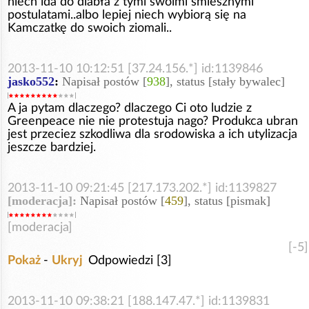
niech ida do diabła z tymi swoimi śmiesznymi
postulatami..albo lepiej niech wybiorą się na
Kamczatkę do swoich ziomali..
2013-11-10 10:12:51 [37.24.156.*] id:1139846
jasko552
:
Napisał postów [
938
], status [stały bywalec]
A ja pytam dlaczego? dlaczego Ci oto ludzie z
Greenpeace nie nie protestuja nago? Produkca ubran
jest przeciez szkodliwa dla srodowiska a ich utylizacja
jeszcze bardziej.
2013-11-10 09:21:45 [217.173.202.*] id:1139827
[moderacja]:
Napisał postów [
459
], status [pismak]
[moderacja]
[-5]
Pokaż
-
Ukryj
Odpowiedzi [3]
2013-11-10 09:38:21 [188.147.47.*] id:1139831