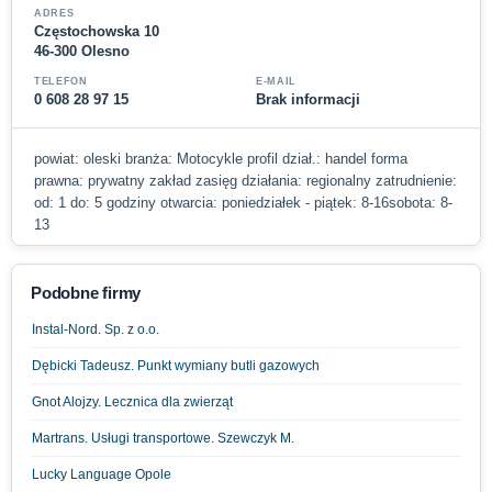
ADRES
Częstochowska 10
46-300 Olesno
TELEFON
E-MAIL
0 608 28 97 15
Brak informacji
powiat: oleski branża: Motocykle profil dział.: handel forma
prawna: prywatny zakład zasięg działania: regionalny zatrudnienie:
od: 1 do: 5 godziny otwarcia: poniedziałek - piątek: 8-16sobota: 8-
13
Podobne firmy
Instal-Nord. Sp. z o.o.
Dębicki Tadeusz. Punkt wymiany butli gazowych
Gnot Alojzy. Lecznica dla zwierząt
Martrans. Usługi transportowe. Szewczyk M.
Lucky Language Opole