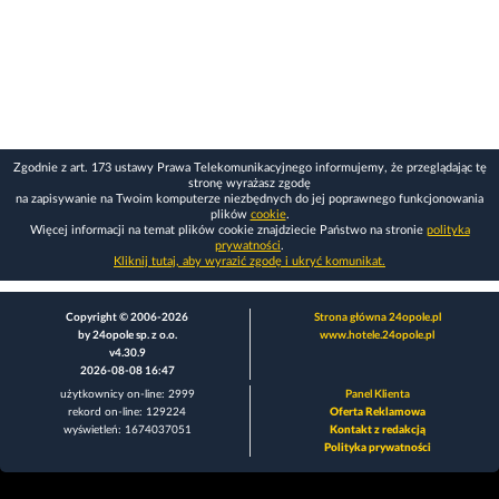
Zgodnie z art. 173 ustawy Prawa Telekomunikacyjnego informujemy, że przeglądając tę
stronę wyrażasz zgodę
na zapisywanie na Twoim komputerze niezbędnych do jej poprawnego funkcjonowania
plików
cookie
.
Więcej informacji na temat plików cookie znajdziecie Państwo na stronie
polityka
prywatności
.
Kliknij tutaj, aby wyrazić zgodę i ukryć komunikat.
Copyright © 2006-2026
Strona główna 24opole.pl
by 24opole sp. z o.o.
www.hotele.24opole.pl
v4.30.9
2026-08-08 16:47
użytkownicy on-line: 2999
Panel Klienta
rekord on-line: 129224
Oferta Reklamowa
wyświetleń: 1674037051
Kontakt z redakcją
Polityka prywatności