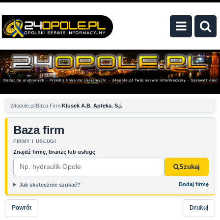
24opole.pl
Baza Firm
Kłusek A.B. Apteka. S.j.
Baza firm
FIRMY I USŁUGI
Znajdź firmę, branżę lub usługę
Szukaj
Dodaj firmę
Jak skutecznie szukać?
Powrót
Drukuj