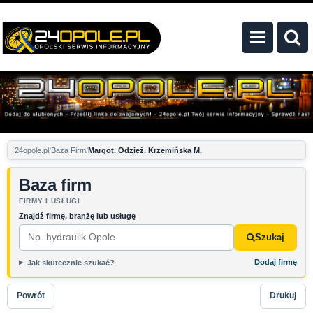
24opole.pl
Baza Firm
Margot. Odzież. Krzemińska M.
Baza firm
FIRMY I USŁUGI
Znajdź firmę, branżę lub usługę
Szukaj
Dodaj firmę
Jak skutecznie szukać?
Powrót
Drukuj