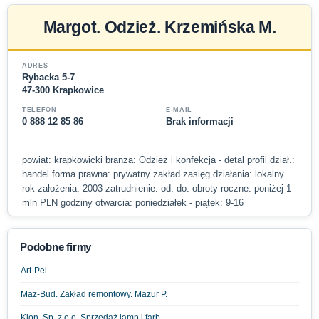
Margot. Odzież. Krzemińska M.
ADRES
Rybacka 5-7
47-300 Krapkowice
TELEFON
E-MAIL
0 888 12 85 86
Brak informacji
powiat: krapkowicki branża: Odzież i konfekcja - detal profil dział.:
handel forma prawna: prywatny zakład zasięg działania: lokalny
rok założenia: 2003 zatrudnienie: od: do: obroty roczne: poniżej 1
mln PLN godziny otwarcia: poniedziałek - piątek: 9-16
Podobne firmy
Art-Pel
Maz-Bud. Zakład remontowy. Mazur P.
Klon. Sp. z o.o. Sprzedaż lamp i farb