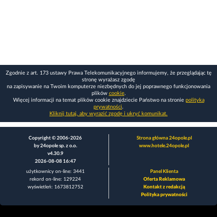
Zgodnie z art. 173 ustawy Prawa Telekomunikacyjnego informujemy, że przeglądając tę
stronę wyrażasz zgodę
na zapisywanie na Twoim komputerze niezbędnych do jej poprawnego funkcjonowania
plików
cookie
.
Więcej informacji na temat plików cookie znajdziecie Państwo na stronie
polityka
prywatności
.
Kliknij tutaj, aby wyrazić zgodę i ukryć komunikat.
Copyright © 2006-2026
Strona główna 24opole.pl
by 24opole sp. z o.o.
www.hotele.24opole.pl
v4.30.9
2026-08-08 16:47
użytkownicy on-line: 3441
Panel Klienta
rekord on-line: 129224
Oferta Reklamowa
wyświetleń: 1673812752
Kontakt z redakcją
Polityka prywatności