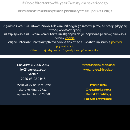
#Opole
#Korfantów
#Nysa
#Zarzuty dla oskarżonego
#Posiadanie marihuany
#Broń pneumatyczna
#Opolska Policja
Zgodnie z art. 173 ustawy Prawa Telekomunikacyjnego informujemy, że przeglądając tę
stronę wyrażasz zgodę
na zapisywanie na Twoim komputerze niezbędnych do jej poprawnego funkcjonowania
plików
cookie
.
Więcej informacji na temat plików cookie znajdziecie Państwo na stronie
polityka
prywatności
.
Kliknij tutaj, aby wyrazić zgodę i ukryć komunikat.
Copyright © 2006-2026
Strona główna 24opole.pl
by 24opole sp. z o.o.
www.hotele.24opole.pl
v4.30.7
2026-08-06 01:15
użytkownicy on-line: 3790
Panel Klienta
rekord on-line: 129224
Oferta Reklamowa
wyświetleń: 1673673528
Kontakt z redakcją
Polityka prywatności