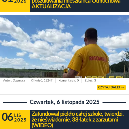
poszukiwania mieszkańca Otmuchowa
2026
AKTUALIZACJA
Autor: Dagmara
Kliknięć: 13247
Komentarzy: 0
Zdjęć: 3
CZYTAJ DALEJ >>
Czwartek, 6 listopada 2025
Zafundował piekło całej szkole, twierdzi,
06
LIS
że nieświadomie. 38-latek z zarzutami
2025
(WIDEO)