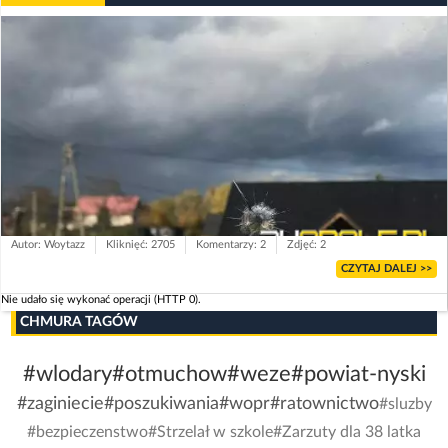
Autor: Woytazz
Kliknięć: 2705
Komentarzy: 2
Zdjęć: 2
CZYTAJ DALEJ >>
Nie udało się wykonać operacji (HTTP 0).
CHMURA TAGÓW
#wlodary
#otmuchow
#weze
#powiat-nyski
#zaginiecie
#poszukiwania
#wopr
#ratownictwo
#sluzby
#bezpieczenstwo
#Strzelał w szkole
#Zarzuty dla 38 latka