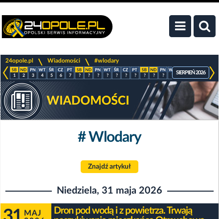
>
>
24opole.pl
Wiadomości
#wlodary
SIERPIEŃ 2026
1
2
3
4
5
6
7
?
?
?
?
?
?
?
?
?
?
?
?
?
?
?
# Wlodary
Znajdź artykuł
Niedziela, 31 maja 2026
Dron pod wodą i z powietrza. Trwają
31
MAJ