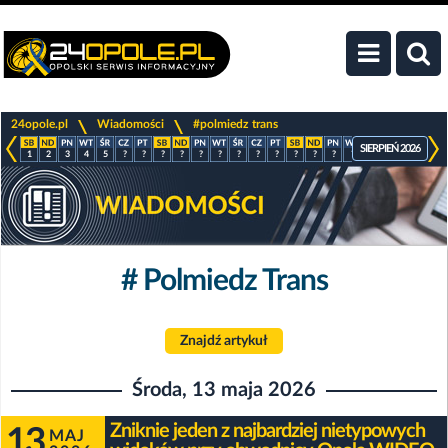
>
>
24opole.pl
Wiadomości
#polmiedz trans
SIERPIEŃ 2026
1
2
3
4
5
?
?
?
?
?
?
?
?
?
?
?
?
?
?
?
?
?
# Polmiedz Trans
Znajdź artykuł
Środa, 13 maja 2026
Zniknie jeden z najbardziej nietypowych
13
MAJ