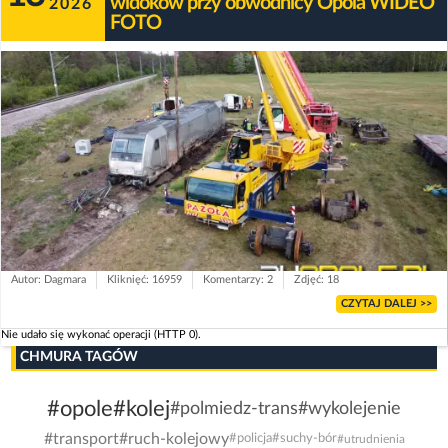
widoków przy obwodnicy Opola WIDEO
2026
FOTO
Autor: Dagmara
Kliknięć: 16959
Komentarzy: 2
Zdjęć: 18
CZYTAJ DALEJ >>
Nie udało się wykonać operacji (HTTP 0).
CHMURA TAGÓW
#opole
#kolej
#polmiedz-trans
#wykolejenie
#transport
#ruch-kolejowy
#policja
#suchy-bór
#utrudnienia