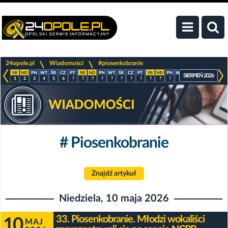
>
>
24opole.pl
Wiadomości
#piosenkobranie
SIERPIEŃ 2026
1
2
3
4
5
6
?
?
?
?
?
?
?
?
?
?
?
?
?
?
?
?
# Piosenkobranie
Znajdź artykuł
Niedziela, 10 maja 2026
33. Piosenkobranie. Młodzi wokaliści
10
MAJ