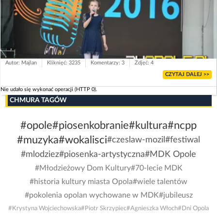
Autor: Majlan
Kliknięć: 3235
Komentarzy: 3
Zdjęć: 4
CZYTAJ DALEJ >>
Nie udało się wykonać operacji (HTTP 0).
CHMURA TAGÓW
#opole
#piosenkobranie
#kultura
#ncpp
#muzyka
#wokalisci
#czeslaw-mozil
#festiwal
#mlodziez
#piosenka-artystyczna
#MDK Opole
#Młodzieżowy Dom Kultury
#70-lecie MDK
#historia kultury miasta Opola
#wiele talentów
#pokolenia opolan wychowane w MDK
#jubileusz
#Krystyna Wojciechowska
#Piotr Skrzypiec
#Agnieszka Włoch
#Dni Opola