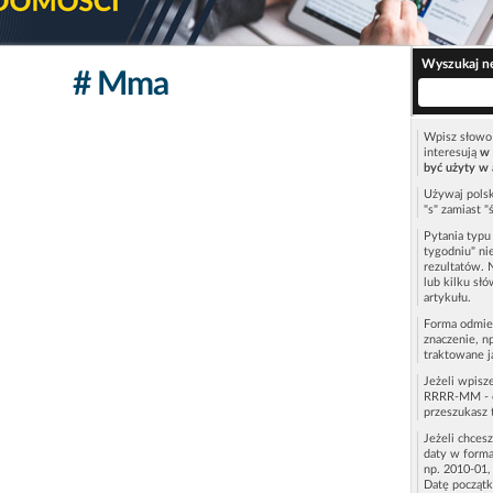
Wyszukaj n
# Mma
Wpisz słowo 
interesują
w 
być użyty w 
Używaj polsk
"s" zamiast "
Pytania typ
tygodniu" ni
rezultatów. 
lub kilku sł
artykułu.
Forma odmie
znaczenie, n
traktowane j
Jeżeli wpisz
RRRR-MM - c
przeszukasz 
Jeżeli chces
daty w forma
np. 2010-01,
Datę początk