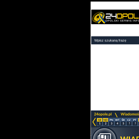
>
24opole.pl
Wiadomoś
1
2
3
4
5
?
?