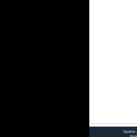
Zgodnie 
na z