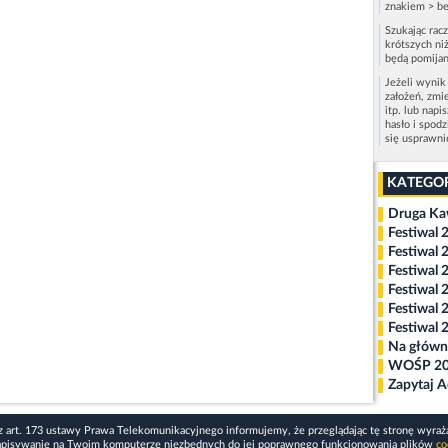
znakiem > be
Szukając rac
krótszych niż
będą pomijan
Jeżeli wynik
założeń, zmi
itp. lub napi
hasło i spod
się usprawn
KATEGO
Druga K
Festiwal 
Festiwal 
Festiwal 
Festiwal 
Festiwal 
Festiwal 
Na główn
WOŚP 2
Zapytaj 
z art. 173 ustawy Prawa Telekomunikacyjnego informujemy, że przeglądając tę stronę wyraż
apisywanie na Twoim komputerze niezbędnych do jej poprawnego funkcjonowania plików
co