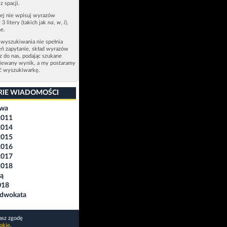
z spacji.
zej nie wpisuj wyrazów
 3 litery (takich jak
na
,
w
,
i
),
e.
 wyszukiwania nie spełnia
eń zapytanie, skład wyrazów
sz do nas, podając szukane
ziewany wynik, a my postaramy
ić wyszukiwarkę.
RIE WIADOMOŚCI
awa
2011
2014
2015
2016
2017
2018
ą
018
Adwokata
asz zgodę
okie
.