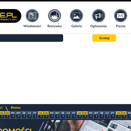
Wiadomości
Rozrywka
Galerie
Ogłoszenia
Poczta
Szukaj
>
ci
#mma
?
?
?
?
?
?
?
?
?
?
?
?
?
?
?
?
?
?
?
?
?
?
?
?