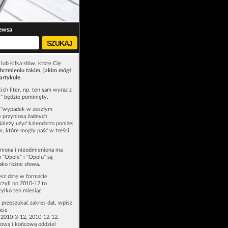
ewsa
lub kilka słów, które Cię
brzmieniu takim, jakim mógł
artykule.
ich liter, np. ten sam wyraz z
ś" będzie pominięty.
u "wypadek w zeszłym
e przyniosą żadnych
Należy użyć kalendarza poniżej
ów, które mogły paść w treści
niona i nieodmieniona ma
p "Opole" i "Opolu" są
ako różne słowa.
esz datę w formacie
zyli np 2010-12 to
tylko ten miesiąc.
z przeszukać zakres dat, wpisz
cie
 2010-3-12, 2010-12-12.
ową i końcową oddziel