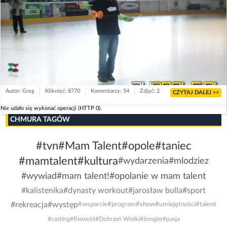
Autor: Greg
Kliknięć: 8770
Komentarzy: 54
Zdjęć: 2
CZYTAJ DALEJ >>
Nie udało się wykonać operacji (HTTP 0).
CHMURA TAGÓW
#tvn
#Mam Talent
#opole
#taniec
#mamtalent
#kultura
#wydarzenia
#mlodziez
#wywiad
#mam talent!
#opolanie w mam talent
#kalistenika
#dynasty workout
#jarosław bulla
#sport
#rekreacja
#występ
#wsparcie
#program
#show
#umiejętności
#talent
#casting
#Riewold
#Dobrzeń Wielki
#żongler
#pasja