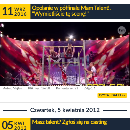
Opolanie w półfinale Mam Talent!.
11
WRZ
"Wymietliście tę scenę!"
2016
Autor: Majlan
Kliknięć: 16958
Komentarzy: 21
Zdjęć: 1
CZYTAJ DALEJ >>
Czwartek, 5 kwietnia 2012
Masz talent? Zgłoś się na casting
05
KWI
2012