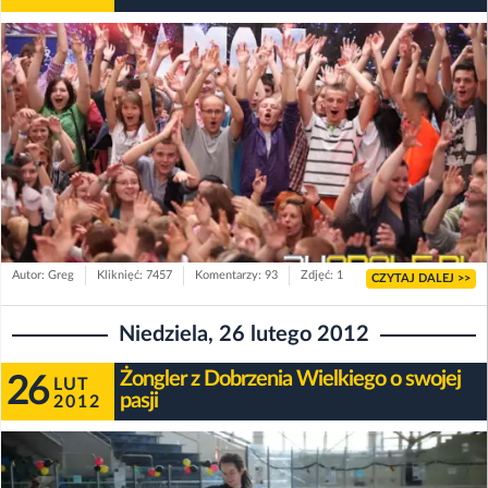
Autor: Greg
Kliknięć: 7457
Komentarzy: 93
Zdjęć: 1
CZYTAJ DALEJ >>
Niedziela, 26 lutego 2012
Żongler z Dobrzenia Wielkiego o swojej
26
LUT
pasji
2012