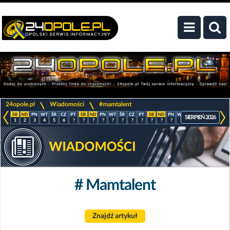
>
>
24opole.pl
Wiadomości
#mamtalent
SIERPIEŃ 2026
1
2
3
4
5
6
?
?
?
?
?
?
?
?
?
?
?
?
?
?
?
?
# Mamtalent
Znajdź artykuł