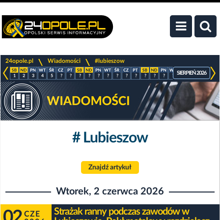
>
>
24opole.pl
Wiadomości
#lubieszow
SIERPIEŃ 2026
1
2
3
4
5
?
?
?
?
?
?
?
?
?
?
?
?
?
?
?
?
?
# Lubieszow
Znajdź artykuł
Wtorek, 2 czerwca 2026
Strażak ranny podczas zawodów w
02
CZE