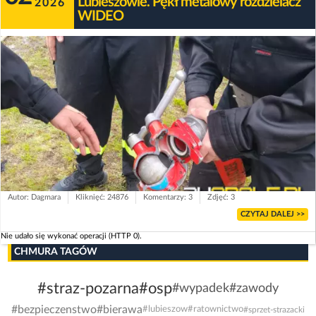
Lubieszowie. Pękł metalowy rozdzielacz
2026
WIDEO
Autor: Dagmara
Kliknięć: 24876
Komentarzy: 3
Zdjęć: 3
CZYTAJ DALEJ >>
Nie udało się wykonać operacji (HTTP 0).
CHMURA TAGÓW
#straz-pozarna
#osp
#wypadek
#zawody
#bezpieczenstwo
#bierawa
#lubieszow
#ratownictwo
#sprzet-strazacki