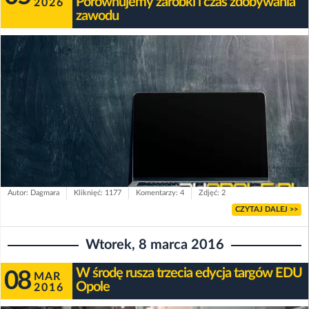
Porównujemy zarobki i czas zdobywania
2026
zawodu
Autor: Dagmara
Kliknięć: 1177
Komentarzy: 4
Zdjęć: 2
CZYTAJ DALEJ >>
Wtorek, 8 marca 2016
W środę rusza trzecia edycja targów EDU
08
MAR
Opole
2016