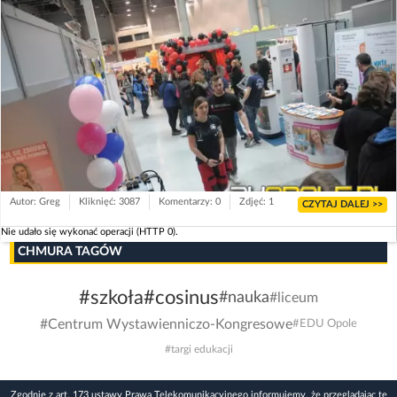
Autor: Greg
Kliknięć: 3087
Komentarzy: 0
Zdjęć: 1
CZYTAJ DALEJ >>
Nie udało się wykonać operacji (HTTP 0).
CHMURA TAGÓW
#szkoła
#cosinus
#nauka
#liceum
#Centrum Wystawienniczo-Kongresowe
#EDU Opole
#targi edukacji
Zgodnie z art. 173 ustawy Prawa Telekomunikacyjnego informujemy, że przeglądając tę