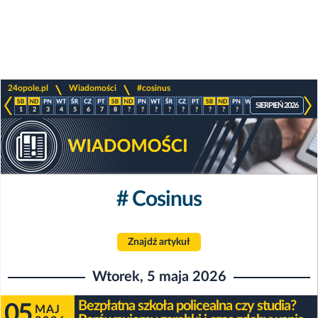
>
>
24opole.pl
Wiadomości
#cosinus
SIERPIEŃ 2026
1
2
3
4
5
6
7
8
?
?
?
?
?
?
?
?
?
?
?
?
?
?
# Cosinus
Znajdź artykuł
Wtorek, 5 maja 2026
Bezpłatna szkoła policealna czy studia?
05
MAJ