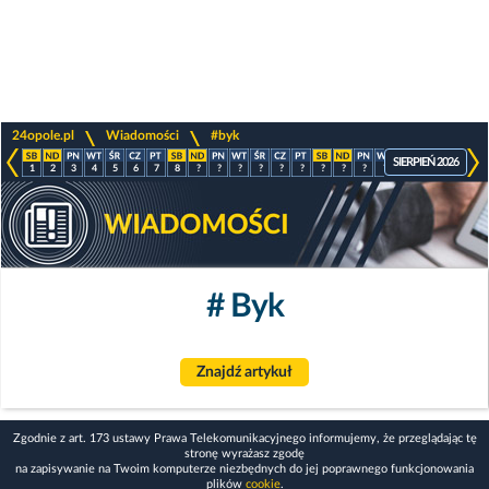
>
>
24opole.pl
Wiadomości
#byk
SIERPIEŃ 2026
1
2
3
4
5
6
7
8
?
?
?
?
?
?
?
?
?
?
?
?
?
?
# Byk
Znajdź artykuł
Zgodnie z art. 173 ustawy Prawa Telekomunikacyjnego informujemy, że przeglądając tę
stronę wyrażasz zgodę
na zapisywanie na Twoim komputerze niezbędnych do jej poprawnego funkcjonowania
plików
cookie
.