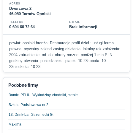
ADRES
Dworcowa 2
46-050 Tarnów Opolski
TELEFON
E-MAIL
0 604 60 72 64
Brak informacji
powiat: opolski branża: Restauracje profil dział.: usługi forma
prawna: prywatny zakład zasięg działania: lokalny rok założenia:
2004 zatrudnienie: od: do: obroty roczne: poniżej 1 mln PLN
godziny otwarcia: poniedziałek - piątek: 10-23sobota: 10-
23niedziela: 10-23
Podobne firmy
Bomix. PPHU. Wykładziny, chodniki, meble
Szkoła Podstawowa nr 2
13. Drink-bar. Strzemecki G.
Maxima