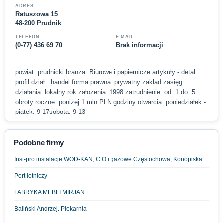
ADRES
Ratuszowa 15
48-200 Prudnik
TELEFON
E-MAIL
(0-77) 436 69 70
Brak informacji
powiat: prudnicki branża: Biurowe i papiernicze artykuły - detal
profil dział.: handel forma prawna: prywatny zakład zasięg
działania: lokalny rok założenia: 1998 zatrudnienie: od: 1 do: 5
obroty roczne: poniżej 1 mln PLN godziny otwarcia: poniedziałek -
piątek: 9-17sobota: 9-13
Podobne firmy
Inst-pro instalacje WOD-KAN, C.O i gazowe Częstochowa, Konopiska
Port lotniczy
FABRYKA MEBLI MIRJAN
Baliński Andrzej. Piekarnia