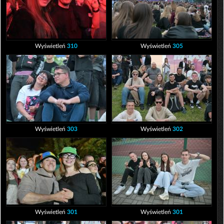
Wyświetleń
310
Wyświetleń
305
Wyświetleń
303
Wyświetleń
302
Wyświetleń
301
Wyświetleń
301