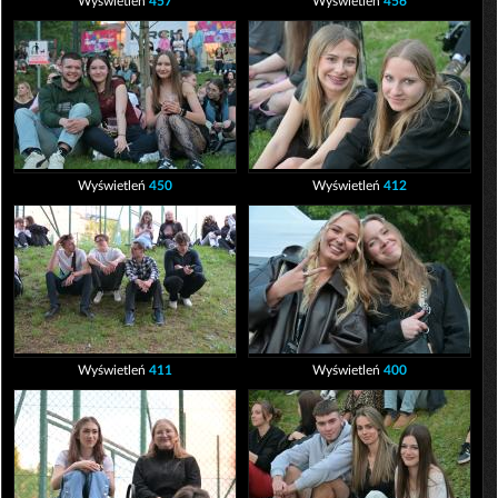
Wyświetleń
457
Wyświetleń
456
Wyświetleń
450
Wyświetleń
412
Wyświetleń
411
Wyświetleń
400