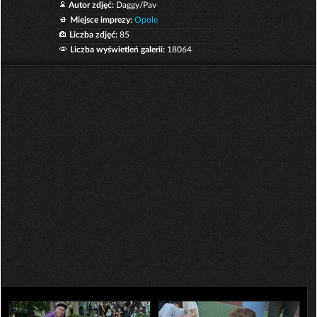
Autor zdjęć:
Daggy/Pav
Miejsce imprezy:
Opole
Liczba zdjęć:
85
Liczba wyświetleń galerii:
18064