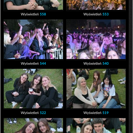
Wyświetleń
558
Wyświetleń
553
Wyświetleń
544
Wyświetleń
540
Wyświetleń
522
Wyświetleń
519