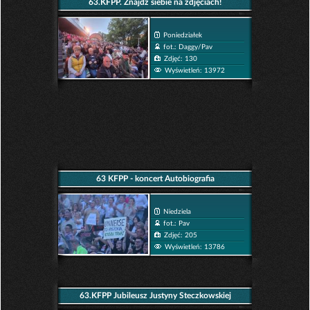
63.KFPP. Znajdź siebie na zdjęciach!
Poniedziałek
fot.: Daggy/Pav
Zdjęć: 130
Wyświetleń: 13972
63 KFPP - koncert Autobiografia
Niedziela
fot.: Pav
Zdjęć: 205
Wyświetleń: 13786
63.KFPP Jubileusz Justyny Steczkowskiej