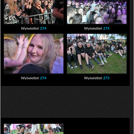
Wyświetleń
274
Wyświetleń
274
Wyświetleń
274
Wyświetleń
273