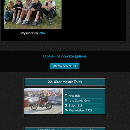
Wyświetleń
245
Opole - najnowsze galerie.
22. Ultor Master Truck
Niedziela
fot.: Dawid Gryc
Zdjęć: 219
Wyświetleń: 5928