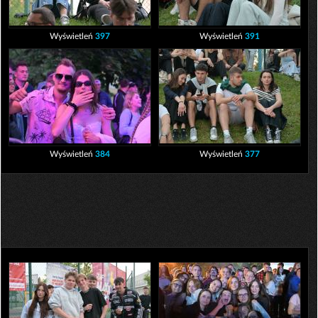
Wyświetleń
397
Wyświetleń
391
Wyświetleń
384
Wyświetleń
377