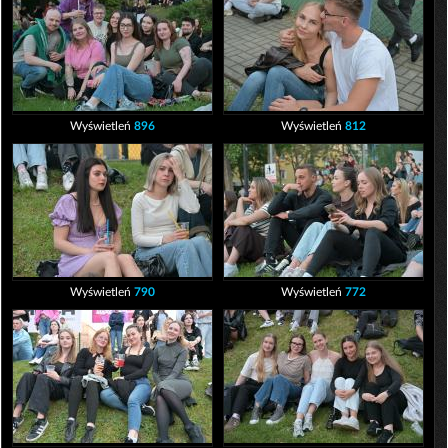
Wyświetleń
896
Wyświetleń
812
Wyświetleń
790
Wyświetleń
772