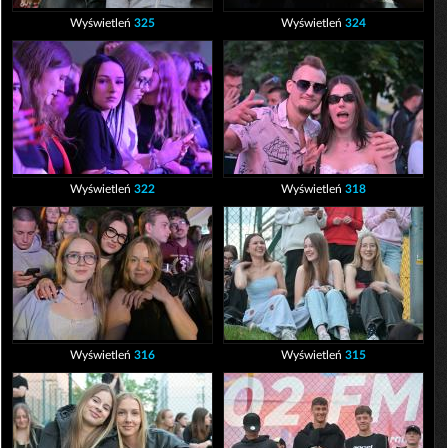
Wyświetleń
325
Wyświetleń
324
Wyświetleń
322
Wyświetleń
318
Wyświetleń
316
Wyświetleń
315