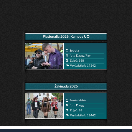
Piastonalia 2026. Kampus UO
Sobota
fot.: Daggy/Pav
Zdjęć: 168
Wyświetleń: 17542
Żakinada 2026
Poniedziałek
fot.: Daggy
Zdjęć: 88
Wyświetleń: 18442