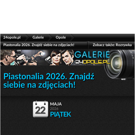
>
>
>
24opole.pl
Galerie
Opole
Piastonalia 2026. Znajdź siebie na zdjęciach!
Zobacz także:
Rozrywka
Piastonalia 2026. Znajdź
siebie na zdjęciach!
maja
22
2026
PIĄTEK