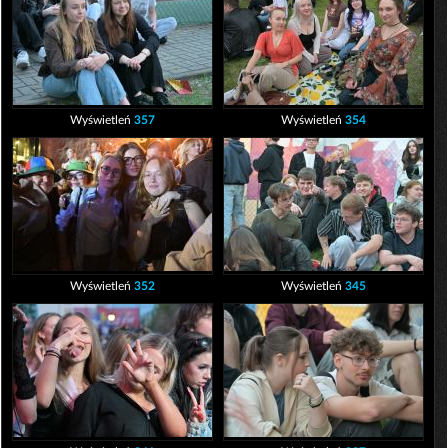
Wyświetleń
357
Wyświetleń
354
Wyświetleń
352
Wyświetleń
345