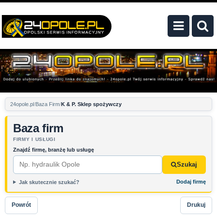
24opole.pl
Baza Firm
K & P. Sklep spożywczy
Baza firm
FIRMY I USŁUGI
Znajdź firmę, branżę lub usługę
Szukaj
Dodaj firmę
Jak skutecznie szukać?
Powrót
Drukuj