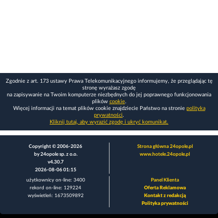
Zgodnie z art. 173 ustawy Prawa Telekomunikacyjnego informujemy, że przeglądając tę
stronę wyrażasz zgodę
na zapisywanie na Twoim komputerze niezbędnych do jej poprawnego funkcjonowania
plików
cookie
.
Więcej informacji na temat plików cookie znajdziecie Państwo na stronie
polityka
prywatności
.
Kliknij tutaj, aby wyrazić zgodę i ukryć komunikat.
Copyright © 2006-2026
Strona główna 24opole.pl
by 24opole sp. z o.o.
www.hotele.24opole.pl
v4.30.7
2026-08-06 01:15
użytkownicy on-line: 3400
Panel Klienta
rekord on-line: 129224
Oferta Reklamowa
wyświetleń: 1673509892
Kontakt z redakcją
Polityka prywatności