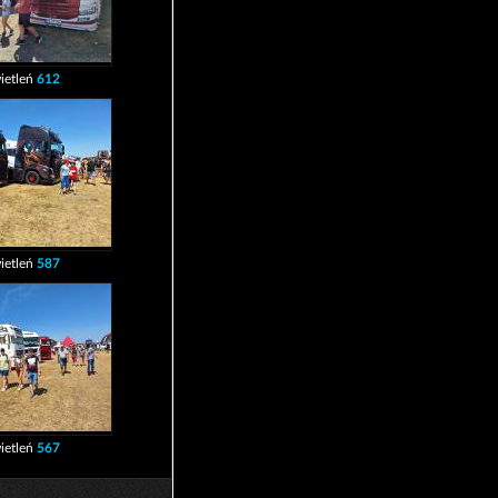
ietleń
612
ietleń
587
ietleń
567