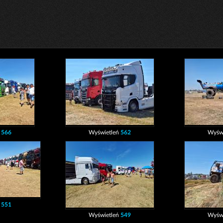
ń
566
Wyświetleń
562
Wyśw
ń
551
Wyświetleń
549
Wyśw