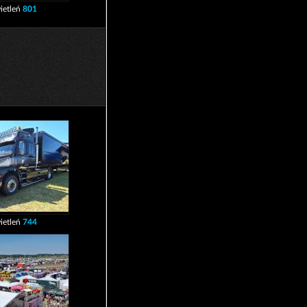
ietleń
801
ietleń
744