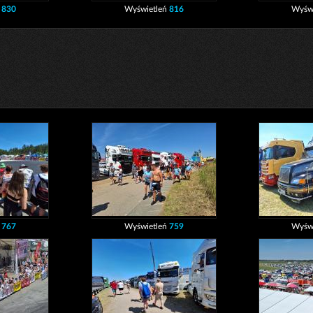
ń
830
Wyświetleń
816
Wyśw
ń
767
Wyświetleń
759
Wyśw