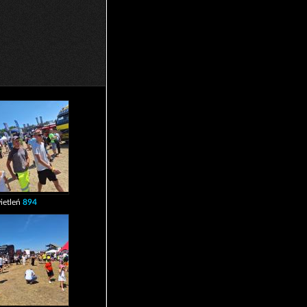
ietleń
894