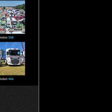
ietleń
508
ietleń
486