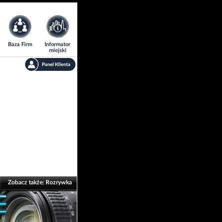
Baza Firm
Informator
miejski
Zobacz także:
Rozrywka