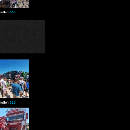
ietleń
665
ietleń
623