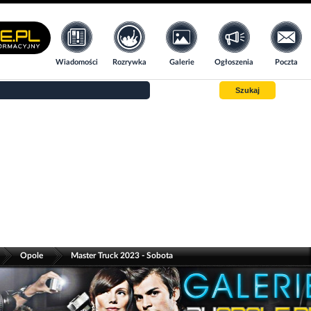
Wiadomości
Rozrywka
Galerie
Ogłoszenia
Poczta
Szukaj
>
>
Opole
Master Truck 2023 - Sobota