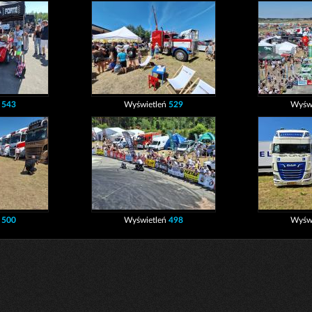
ń
543
Wyświetleń
529
Wyśw
ń
500
Wyświetleń
498
Wyśw