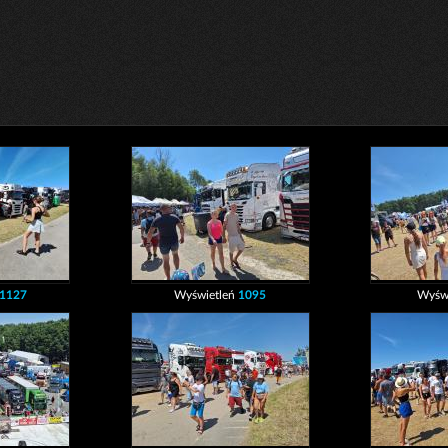
1127
Wyświetleń
1095
Wyśw