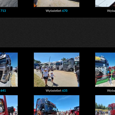
ń
713
Wyświetleń
670
Wyśw
ń
641
Wyświetleń
635
Wyśw