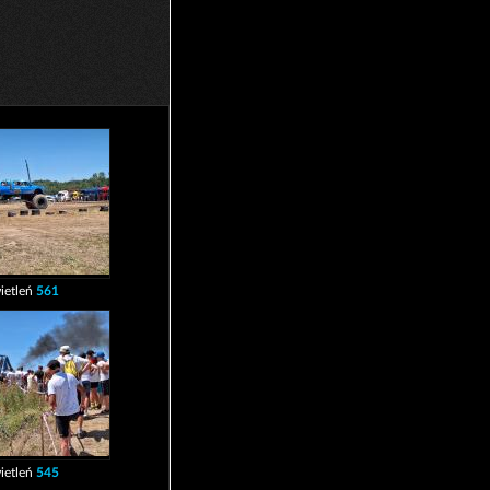
ietleń
561
ietleń
545