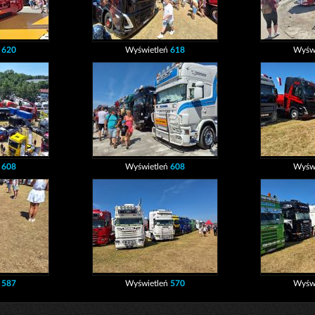
ń
620
Wyświetleń
618
Wyśw
ń
608
Wyświetleń
608
Wyśw
ń
587
Wyświetleń
570
Wyśw