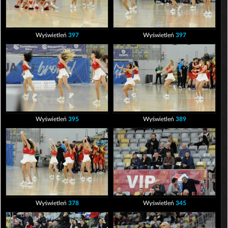
Wyświetleń
397
Wyświetleń
397
Wyświetleń
395
Wyświetleń
389
Wyświetleń
378
Wyświetleń
345