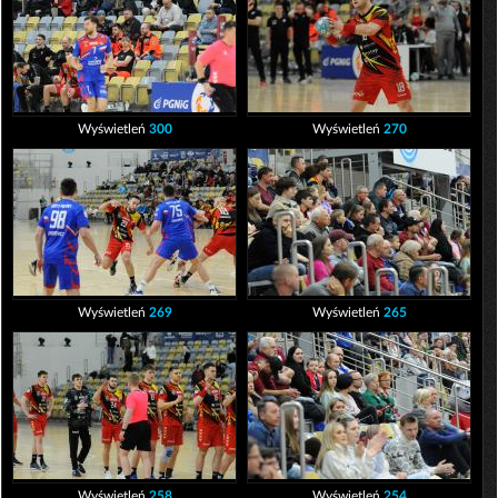
Wyświetleń
300
Wyświetleń
270
Wyświetleń
269
Wyświetleń
265
Wyświetleń
258
Wyświetleń
254