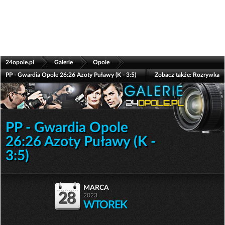
>
>
>
24opole.pl
Galerie
Opole
PP - Gwardia Opole 26:26 Azoty Puławy (K - 3:5)
Zobacz także:
Rozrywka
PP - Gwardia Opole
26:26 Azoty Puławy (K -
3:5)
marca
28
2023
WTOREK