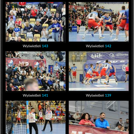
Wyświetleń
143
Wyświetleń
142
Wyświetleń
141
Wyświetleń
139