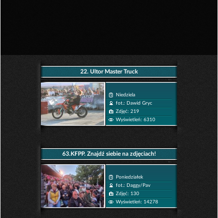
22. Ultor Master Truck
Niedziela
fot.: Dawid Gryc
Zdjęć: 219
Wyświetleń: 6310
63.KFPP. Znajdź siebie na zdjęciach!
Poniedziałek
fot.: Daggy/Pav
Zdjęć: 130
Wyświetleń: 14278