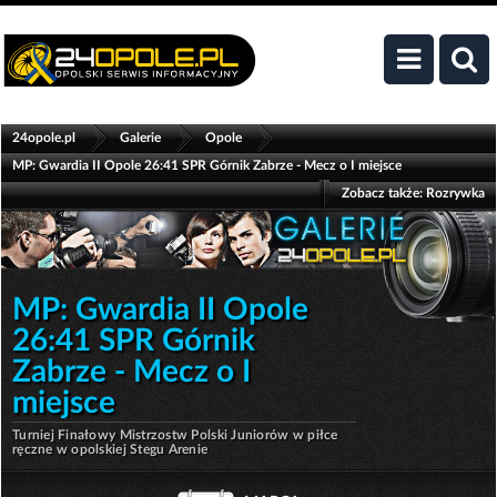
>
>
>
24opole.pl
Galerie
Opole
MP: Gwardia II Opole 26:41 SPR Górnik Zabrze - Mecz o I miejsce
Zobacz także:
Rozrywka
MP: Gwardia II Opole
26:41 SPR Górnik
Zabrze - Mecz o I
miejsce
Turniej Finałowy Mistrzostw Polski Juniorów w piłce
ręczne w opolskiej Stegu Arenie