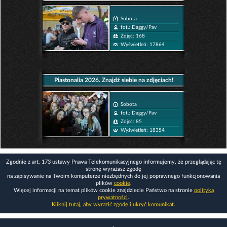
Sobota
fot.: Daggy/Pav
Zdjęć: 168
Wyświetleń: 17864
Piastonalia 2026. Znajdź siebie na zdjęciach!
Sobota
fot.: Daggy/Pav
Zdjęć: 85
Wyświetleń: 18354
Zgodnie z art. 173 ustawy Prawa Telekomunikacyjnego informujemy, że przeglądając tę
stronę wyrażasz zgodę
na zapisywanie na Twoim komputerze niezbędnych do jej poprawnego funkcjonowania
plików
cookie
.
Więcej informacji na temat plików cookie znajdziecie Państwo na stronie
polityka
prywatności
.
Kliknij tutaj, aby wyrazić zgodę i ukryć komunikat.