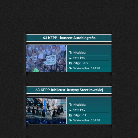
63 KFPP - koncert Autobiografia
Niedziela
fot.: Pav
Zdjęć: 205
Wyświetleń: 14128
63.KFPP Jubileusz Justyny Steczkowskiej
Niedziela
fot.: PaV
Zdjęć: 61
Wyświetleń: 13438