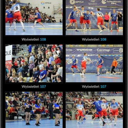
Wyświetleń
108
Wyświetleń
108
Wyświetleń
107
Wyświetleń
107