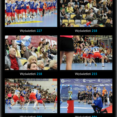
Wyświetleń
227
Wyświetleń
218
Wyświetleń
218
Wyświetleń
215