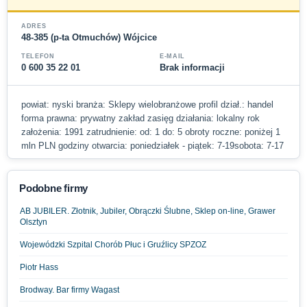
ADRES
48-385 (p-ta Otmuchów) Wójcice
TELEFON
E-MAIL
0 600 35 22 01
Brak informacji
powiat: nyski branża: Sklepy wielobranżowe profil dział.: handel
forma prawna: prywatny zakład zasięg działania: lokalny rok
założenia: 1991 zatrudnienie: od: 1 do: 5 obroty roczne: poniżej 1
mln PLN godziny otwarcia: poniedziałek - piątek: 7-19sobota: 7-17
Podobne firmy
AB JUBILER. Złotnik, Jubiler, Obrączki Ślubne, Sklep on-line, Grawer
Olsztyn
Wojewódzki Szpital Chorób Płuc i Gruźlicy SPZOZ
Piotr Hass
Brodway. Bar firmy Wagast