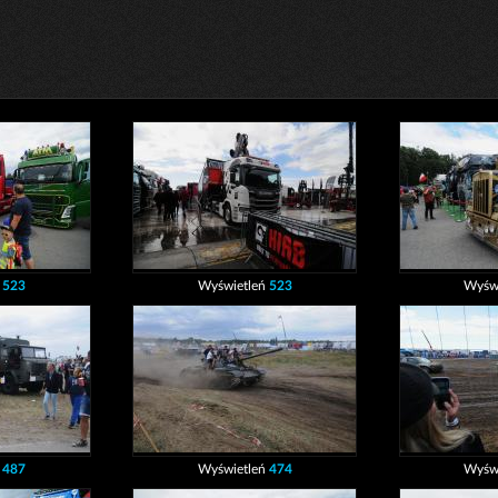
ń
523
Wyświetleń
523
Wyśw
ń
487
Wyświetleń
474
Wyśw