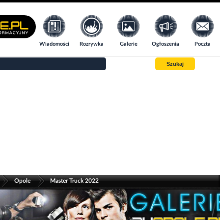
Wiadomości
Rozrywka
Galerie
Ogłoszenia
Poczta
Szukaj
>
>
Opole
Master Truck 2022