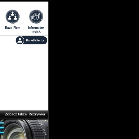
Baza Firm
Informator
miejski
Zobacz także:
Rozrywka