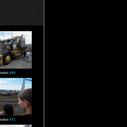
ietleń
494
ietleń
471