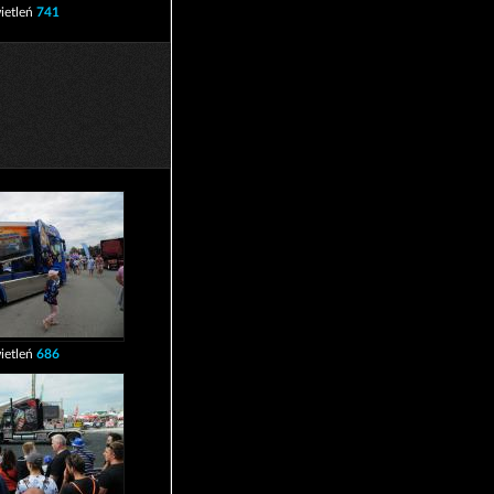
ietleń
741
ietleń
686