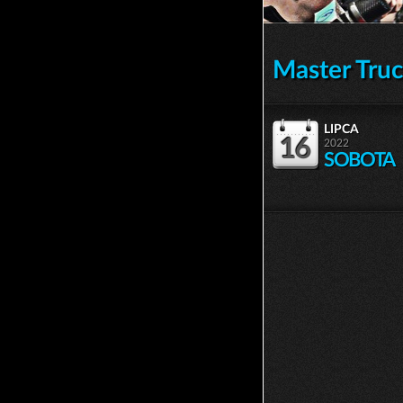
Master Tru
lipca
16
2022
SOBOTA