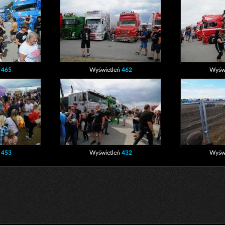
ń
465
Wyświetleń
462
Wyśw
ń
453
Wyświetleń
432
Wyśw