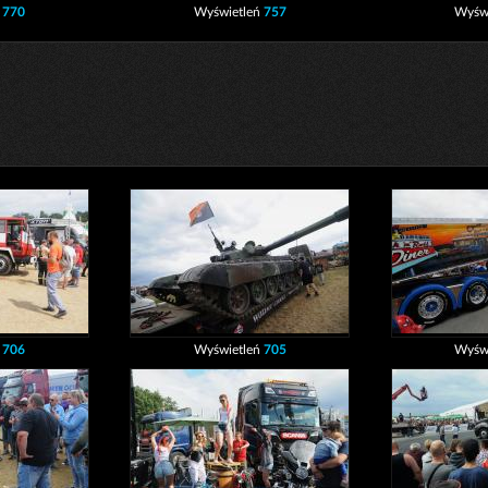
ń
770
Wyświetleń
757
Wyśw
ń
706
Wyświetleń
705
Wyśw