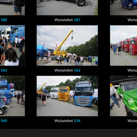
ń
588
Wyświetleń
587
Wyśw
ń
563
Wyświetleń
562
Wyśw
ń
540
Wyświetleń
534
Wyśw