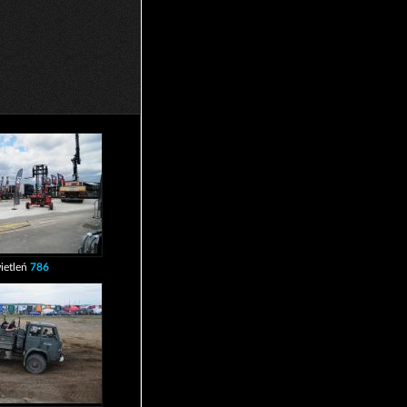
ietleń
786