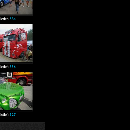
ietleń
584
ietleń
556
ietleń
527