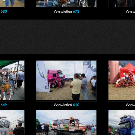
ń
680
Wyświetleń
673
Wyśw
ń
649
Wyświetleń
610
Wyśw