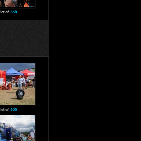
ietleń
668
ietleń
605