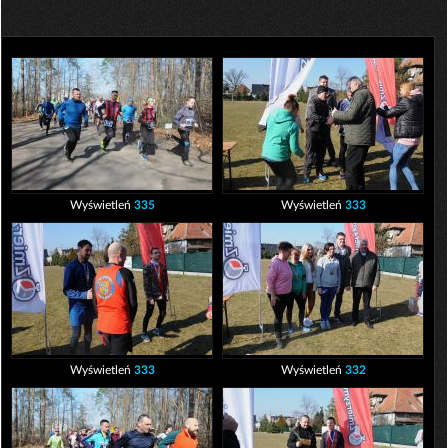
Wyświetleń
335
Wyświetleń
333
Wyświetleń
333
Wyświetleń
332