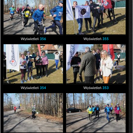
Wyświetleń
356
Wyświetleń
355
Wyświetleń
354
Wyświetleń
353