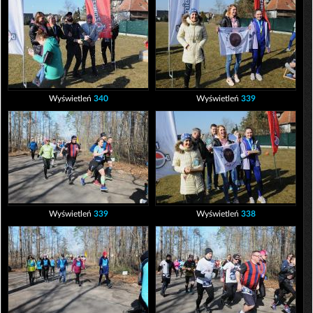
Wyświetleń
340
Wyświetleń
339
Wyświetleń
339
Wyświetleń
338