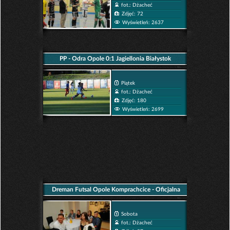
fot.: Dżacheć
Zdjęć: 72
Wyświetleń: 2637
PP - Odra Opole 0:1 Jagiellonia Białystok
Piątek
fot.: Dżacheć
Zdjęć: 180
Wyświetleń: 2699
Dreman Futsal Opole Komprachcice - Oficjalna
Prezentacja Drużyny
Sobota
fot.: Dżacheć