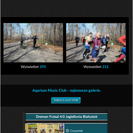
Wyświetleń
295
Wyświetleń
212
Aqarium Music Club - najnowsze galerie.
Dreman Futsal 4:0 Jagiellonia Białystok
Czwartek