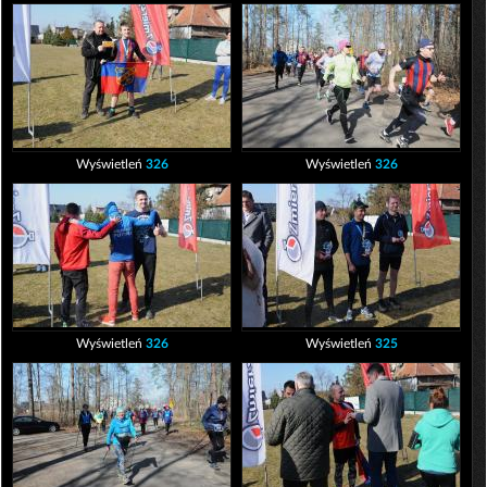
Wyświetleń
326
Wyświetleń
326
Wyświetleń
326
Wyświetleń
325