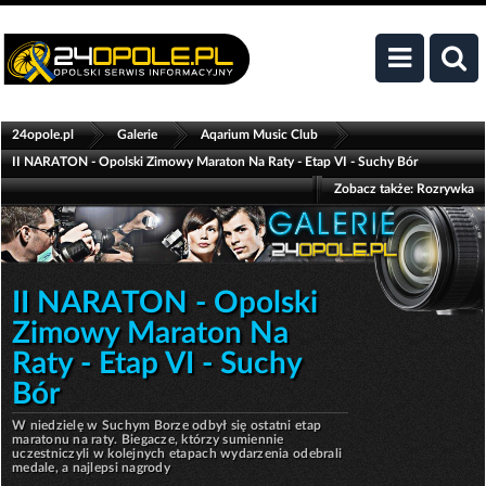
>
>
>
24opole.pl
Galerie
Aqarium Music Club
II NARATON - Opolski Zimowy Maraton Na Raty - Etap VI - Suchy Bór
Zobacz także:
Rozrywka
II NARATON - Opolski
Zimowy Maraton Na
Raty - Etap VI - Suchy
Bór
W niedzielę w Suchym Borze odbył się ostatni etap
maratonu na raty. Biegacze, którzy sumiennie
uczestniczyli w kolejnych etapach wydarzenia odebrali
medale, a najlepsi nagrody