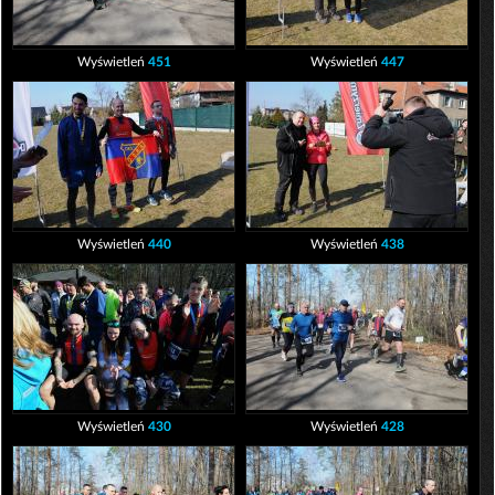
Wyświetleń
451
Wyświetleń
447
Wyświetleń
440
Wyświetleń
438
Wyświetleń
430
Wyświetleń
428